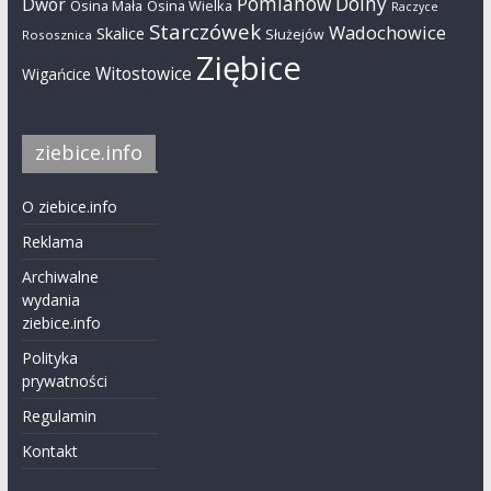
Pomianów Dolny
Dwór
Osina Mała
Osina Wielka
Raczyce
Starczówek
Wadochowice
Skalice
Służejów
Rososznica
Ziębice
Witostowice
Wigańcice
ziebice.info
O ziebice.info
Reklama
Archiwalne
wydania
ziebice.info
Polityka
prywatności
Regulamin
Kontakt