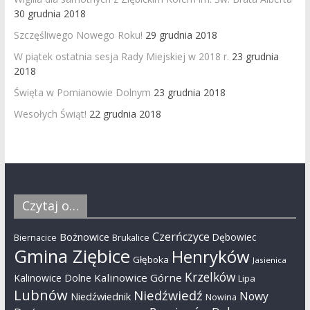
30 grudnia 2018
Szczęśliwego Nowego Roku!
29 grudnia 2018
W piątek ostatnia sesja Rady Miejskiej w 2018 r.
23 grudnia
2018
Święta w Pomianowie Dolnym
23 grudnia 2018
Wesołych Świąt!
22 grudnia 2018
Czytaj o…
Czerńczyce
Bożnowice
Dębowiec
Biernacice
Brukalice
Gmina Ziębice
Henryków
Głęboka
Jasienica
Krzelków
Kalinowice Górne
Kalinowice Dolne
Lipa
Lubnów
Niedźwiedź
Nowy
Niedźwiednik
Nowina