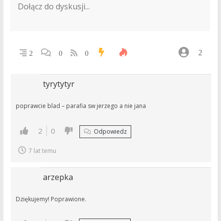
2
2
0
0
tyrytytyr
poprawcie blad – parafia sw jerzego a nie jana
2
0
Odpowiedz
7 lat temu
arzepka
Dziękujemy! Poprawione.