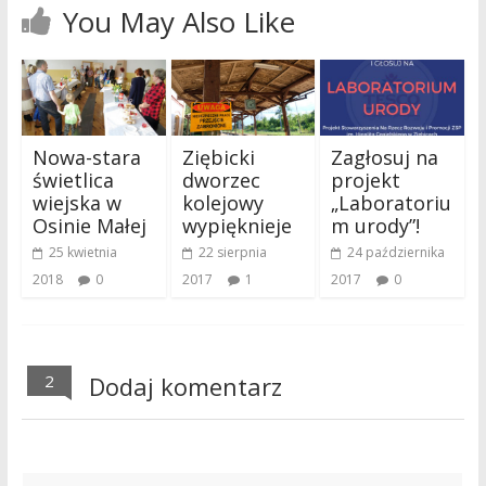
You May Also Like
Nowa-stara
Ziębicki
Zagłosuj na
świetlica
dworzec
projekt
wiejska w
kolejowy
„Laboratoriu
Osinie Małej
wypięknieje
m urody”!
25 kwietnia
22 sierpnia
24 października
2018
0
2017
1
2017
0
2
Dodaj komentarz