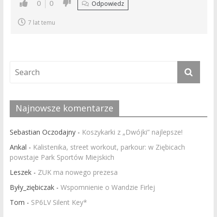
0
0
Odpowiedz
7 lat temu
Najnowsze komentarze
Sebastian Oczodajny
-
Koszykarki z „Dwójki” najlepsze!
Ankal
-
Kalistenika, street workout, parkour: w Ziębicach
powstaje Park Sportów Miejskich
Leszek
-
ZUK ma nowego prezesa
Były_ziębiczak
-
Wspomnienie o Wandzie Firlej
Tom
-
SP6LV Silent Key*