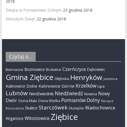
2018
Święta w Pomianowie Dolnym
23 grudnia 2018
Wesołych Świąt!
22 grudnia 2018
Czytaj o…
Czerńczyce
Bożnowice
Dębowiec
Biernacice
Brukalice
Gmina Ziębice
Henryków
Głęboka
Jasienica
Krzelków
Kalinowice Górne
Kalinowice Dolne
Lipa
Lubnów
Niedźwiedź
Nowy
Niedźwiednik
Nowina
Pomianów Dolny
Dwór
Osina Mała
Osina Wielka
Raczyce
Starczówek
Wadochowice
Skalice
Służejów
Rososznica
Ziębice
Witostowice
Wigańcice