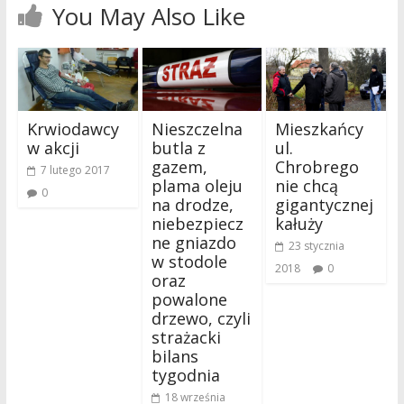
You May Also Like
Krwiodawcy
Nieszczelna
Mieszkańcy
w akcji
butla z
ul.
gazem,
Chrobrego
7 lutego 2017
plama oleju
nie chcą
0
na drodze,
gigantycznej
niebezpiecz
kałuży
ne gniazdo
23 stycznia
w stodole
2018
0
oraz
powalone
drzewo, czyli
strażacki
bilans
tygodnia
18 września