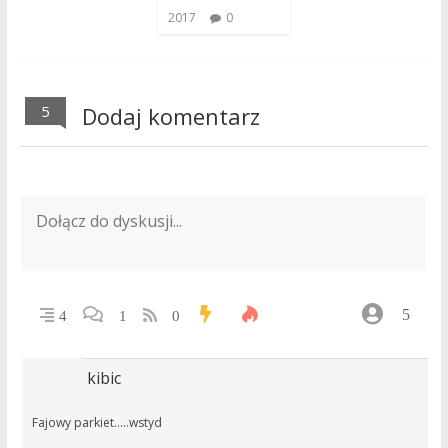
2017
0
5
Dodaj komentarz
5
4
1
0
kibic
Fajowy parkiet…..wstyd