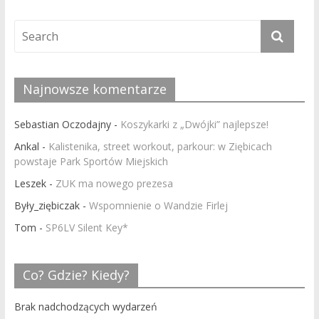
Najnowsze komentarze
Sebastian Oczodajny
-
Koszykarki z „Dwójki” najlepsze!
Ankal
-
Kalistenika, street workout, parkour: w Ziębicach
powstaje Park Sportów Miejskich
Leszek
-
ZUK ma nowego prezesa
Były_ziębiczak
-
Wspomnienie o Wandzie Firlej
Tom
-
SP6LV Silent Key*
Co? Gdzie? Kiedy?
Brak nadchodzących wydarzeń