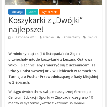
Edukacja
Sport
Wydarzenia
Koszykarki z „Dwójki”
najlepsze!
20 listopada 2018
arzepka
5 komentarzy
Ziębice
W miniony piątek (16 listopada) do Ziębic
przyjechały młode koszykarki z Leszna, Ostrowa
Wlkp. i Siechnic, aby zmierzyć się z uczennicami ze
Szkoły Podstawowej nr 2 w Ziębicach w ramach 19.
Turnieju o Puchar Przewodniczącego Rady Miejskiej
w Ziębicach.
W ciągu dwóch dni w sali gimnastycznej Gminnego
Centrum Edukacji i Sportu w Ziębicach rozegrano 10
meczy w systemie „każdy z każdym”. W wyniku