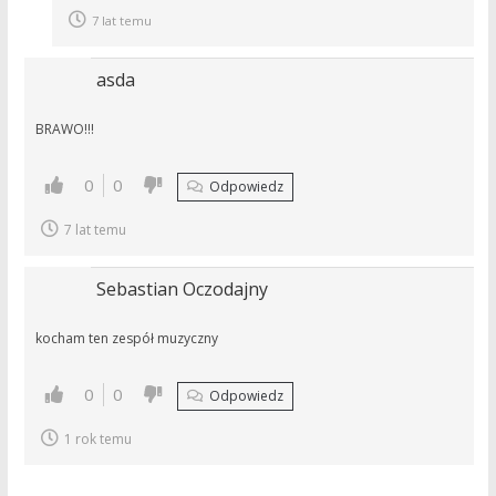
7 lat temu
asda
BRAWO!!!
0
0
Odpowiedz
7 lat temu
Sebastian Oczodajny
kocham ten zespół muzyczny
0
0
Odpowiedz
1 rok temu