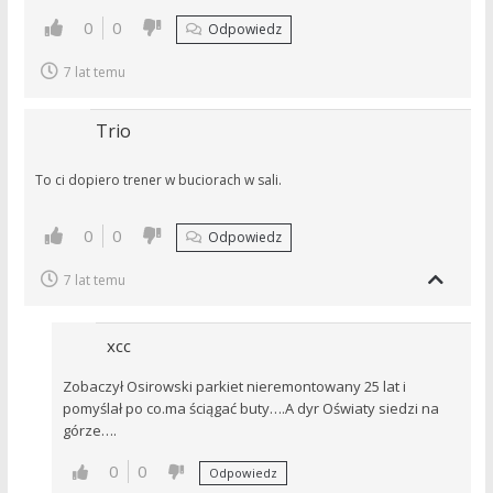
0
0
Odpowiedz
7 lat temu
Trio
To ci dopiero trener w buciorach w sali.
0
0
Odpowiedz
7 lat temu
xcc
Zobaczył Osirowski parkiet nieremontowany 25 lat i
pomyślał po co.ma ściągać buty….A dyr Oświaty siedzi na
górze….
0
0
Odpowiedz