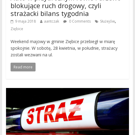
blokujące ruch drogowy, czyli
strażacki bilans tygodnia
,
9 maja 2018
aantczak
0 Comments
Służejów
Ziębice
Weekend majowy w gminie Ziębice przebiegł w miarę
spokojnie. W sobotę, 28 kwietnia, w południe, strażacy
zostali wezwani na ul.
Read more