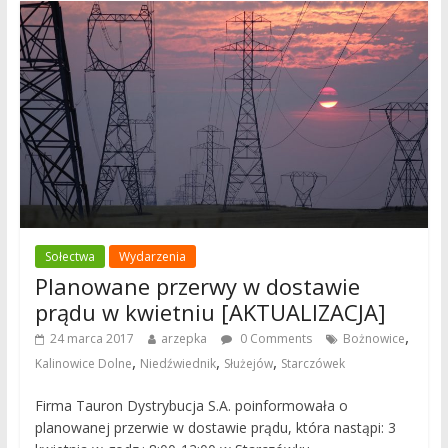
Sołectwa
Wydarzenia
Planowane przerwy w dostawie
prądu w kwietniu [AKTUALIZACJA]
,
24 marca 2017
arzepka
0 Comments
Bożnowice
,
,
,
Kalinowice Dolne
Niedźwiednik
Służejów
Starczówek
Firma Tauron Dystrybucja S.A. poinformowała o
planowanej przerwie w dostawie prądu, która nastąpi: 3