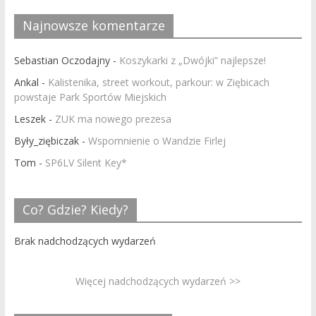
Najnowsze komentarze
Sebastian Oczodajny
-
Koszykarki z „Dwójki” najlepsze!
Ankal
-
Kalistenika, street workout, parkour: w Ziębicach
powstaje Park Sportów Miejskich
Leszek
-
ZUK ma nowego prezesa
Były_ziębiczak
-
Wspomnienie o Wandzie Firlej
Tom
-
SP6LV Silent Key*
Co? Gdzie? Kiedy?
Brak nadchodzących wydarzeń
Więcej nadchodzących wydarzeń >>