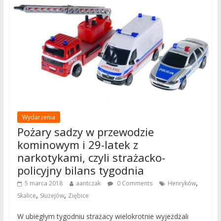
Wydarzenia
Pożary sadzy w przewodzie
kominowym i 29-latek z
narkotykami, czyli strażacko-
policyjny bilans tygodnia
,
5 marca 2018
aantczak
0 Comments
Henryków
,
,
Skalice
Służejów
Ziębice
W ubiegłym tygodniu strażacy wielokrotnie wyjeżdżali