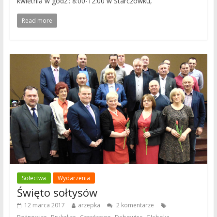
kwietnia w godz.: 8:00-12:00 w Starczówku,
Read more
Sołectwa
Wydarzenia
Święto sołtysów
12 marca 2017
arzepka
2 komentarze
,
,
,
,
,