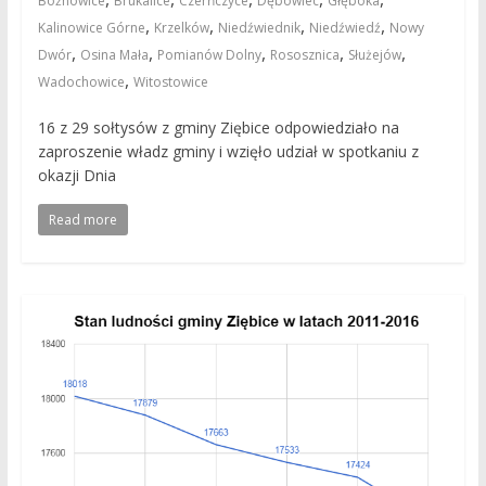
Bożnowice
Brukalice
Czerńczyce
Dębowiec
Głęboka
,
,
,
,
Kalinowice Górne
Krzelków
Niedźwiednik
Niedźwiedź
Nowy
,
,
,
,
,
Dwór
Osina Mała
Pomianów Dolny
Rososznica
Służejów
,
Wadochowice
Witostowice
16 z 29 sołtysów z gminy Ziębice odpowiedziało na
zaproszenie władz gminy i wzięło udział w spotkaniu z
okazji Dnia
Read more