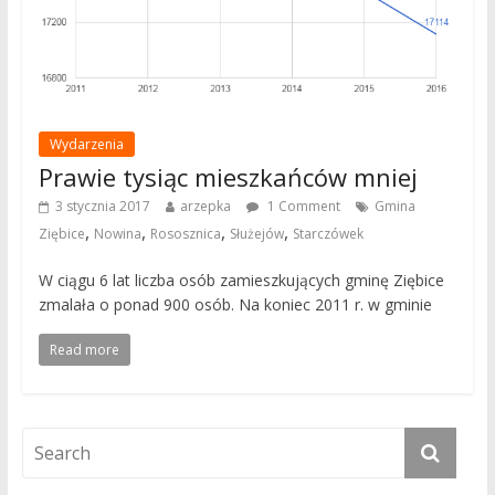
Wydarzenia
Prawie tysiąc mieszkańców mniej
3 stycznia 2017
arzepka
1 Comment
Gmina
,
,
,
,
Ziębice
Nowina
Rososznica
Służejów
Starczówek
W ciągu 6 lat liczba osób zamieszkujących gminę Ziębice
zmalała o ponad 900 osób. Na koniec 2011 r. w gminie
Read more