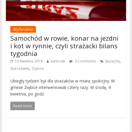
Wydarzenia
Samochód w rowie, konar na jezdni
i kot w rynnie, czyli strażacki bilans
tygodnia
,
10 kwietnia 2018
aantczak
0 Comments
Służejów
,
Starczówek
Ziębice
Ubiegły tydzień był dla strażaków w miarę spokojny. W
gminie Ziębice interweniowali cztery razy. W środę, 4
kwietnia, po godz.
Read more