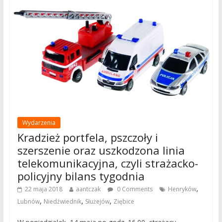
Wydarzenia
Kradzież portfela, pszczoły i
szerszenie oraz uszkodzona linia
telekomunikacyjna, czyli strażacko-
policyjny bilans tygodnia
,
22 maja 2018
aantczak
0 Comments
Henryków
,
,
,
Lubnów
Niedźwiednik
Służejów
Ziębice