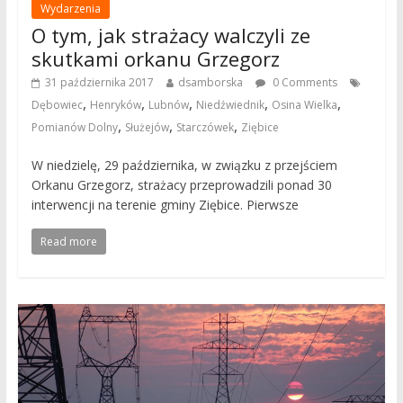
Wydarzenia
O tym, jak strażacy walczyli ze
skutkami orkanu Grzegorz
31 października 2017
dsamborska
0 Comments
,
,
,
,
,
Dębowiec
Henryków
Lubnów
Niedźwiednik
Osina Wielka
,
,
,
Pomianów Dolny
Służejów
Starczówek
Ziębice
W niedzielę, 29 października, w związku z przejściem
Orkanu Grzegorz, strażacy przeprowadzili ponad 30
interwencji na terenie gminy Ziębice. Pierwsze
Read more