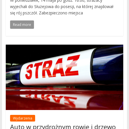
W poniedziałek, 14 maja po godz. 16.00, strażacy
wyjechali do Służejowa do posesji, na której znajdował
się rój pszczół. Zabezpieczono miejsca
Read more
Wydarzenia
Auto w przydrożnym rowie i drzewo