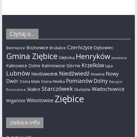
Czytaj o…
Czerńczyce
Bożnowice
Dębowiec
Biernacice
Brukalice
Gmina Ziębice
Henryków
Głęboka
Jasienica
Krzelków
Kalinowice Górne
Kalinowice Dolne
Lipa
Lubnów
Niedźwiedź
Nowy
Niedźwiednik
Nowina
Pomianów Dolny
Dwór
Osina Mała
Osina Wielka
Raczyce
Starczówek
Wadochowice
Skalice
Służejów
Rososznica
Ziębice
Witostowice
Wigańcice
ziebice.info