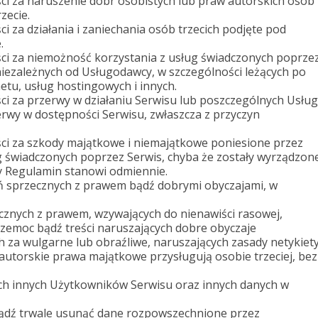
i za naruszenie dóbr osobistych lub praw autorskich osób
zecie.
 za działania i zaniechania osób trzecich podjęte pod
.
ci za niemożność korzystania z usług świadczonych poprze
niezależnych od Usługodawcy, w szczególności leżących po
etu, usług hostingowych i innych.
i za przerwy w działaniu Serwisu lub poszczególnych Usług
wy w dostępności Serwisu, zwłaszcza z przyczyn
ci za szkody majątkowe i niemajątkowe poniesione przez
 świadczonych poprzez Serwis, chyba że zostały wyrządzon
y Regulamin stanowi odmiennie.
 sprzecznych z prawem bądź dobrymi obyczajami, w
ecznych z prawem, wzywających do nienawiści rasowej,
rzemoc bądź treści naruszających dobre obyczaje
za wulgarne lub obraźliwe, naruszających zasady netykiet
autorskie prawa majątkowe przysługują osobie trzeciej, bez
ych innych Użytkowników Serwisu oraz innych danych w
dź trwale usunąć dane rozpowszechnione przez