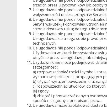
Usługodawca nie ponosi odpowiedzialnośc
trzecich przez Użytkowników lub osoby tr
Usługodawca nie ponosi odpowiedzialności
wpływem treści umieszczonych w Serwisie
Usługodawca nie ponosi odpowiedzialnoś
Serwis wskutek jakichkolwiek utrudnień 
stronie dostawcy usług dostępu do intern
Usługodawca nie ponosi odpowiedzialnośc
Usługodawca zastrzega sobie prawo przer
technicznych.
Usługodawca nie ponosi odpowiedzialnoś
Użytkownika wskutek korzystania z usług
umyślnie przez Usługodawcę lub niniejsz
Użytkownik nie może podejmować działań
szczególności:
a) rozpowszechniać treści i symboli sprz
wyznaniowej, etnicznej, propagujących p
b) używać wyrażeń powszechnie uznanych 
c) rozpowszechniać utworów, do których 
jej zgody
d) zbierać i przetwarzać danych osobow
sposób niezgodny z przepisami prawa.
Usługodawca może zablokować dostęp bą