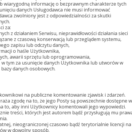
ub wiarygodną informację o bezprawnym charakterze tych
unięciu danych Usługodawca nie musi informować
wca zwolniony jest z odpowiedzialności za skutki
nych.
i za:
ych z działaniem Serwisu, nieprawidłowości działania sieci
wiązane z czasową konserwacją lub przeglądem systemu,
ego zapisu lub odczytu danych,
rmacji o haśle Użytkownika,
nych, awarii sprzętu lub oprogramowania,
i, w tym za usunięcie danych Użytkownika lub utworów w
ji bazy danych osobowych.
tkownikowi na publiczne komentowanie zjawisk i zdarzeń.
raża zgodę na to, że jego Posty są powszechnie dostępne w
na to, aby inni Użytkownicy komentowali jego wypowiedzi.
ie treści, których jest autorem bądź przysługują mu praw
nia.
nej, nieograniczonej czasowo bądź terytorialnie licencji na
rów w dowolny sposób.