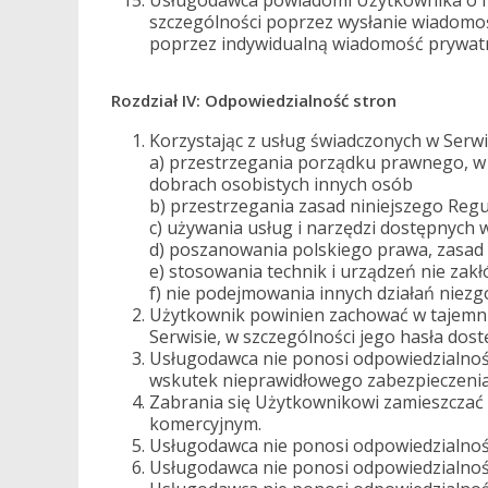
Usługodawca powiadomi Użytkownika o fak
szczególności poprzez wysłanie wiadomośc
poprzez indywidualną wiadomość prywat
Rozdział IV: Odpowiedzialność stron
Korzystając z usług świadczonych w Serwi
a) przestrzegania porządku prawnego, w
dobrach osobistych innych osób
b) przestrzegania zasad niniejszego Reg
c) używania usług i narzędzi dostępnych
d) poszanowania polskiego prawa, zasad
e) stosowania technik i urządzeń nie zakł
f) nie podejmowania innych działań niez
Użytkownik powinien zachować w tajemnic
Serwisie, w szczególności jego hasła dos
Usługodawca nie ponosi odpowiedzialnośc
wskutek nieprawidłowego zabezpieczenia
Zabrania się Użytkownikowi zamieszczać 
komercyjnym.
Usługodawca nie ponosi odpowiedzialnośc
Usługodawca nie ponosi odpowiedzialnośc