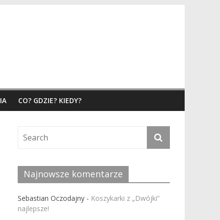
IA
CO? GDZIE? KIEDY?
Najnowsze komentarze
Sebastian Oczodajny
-
Koszykarki z „Dwójki”
najlepsze!