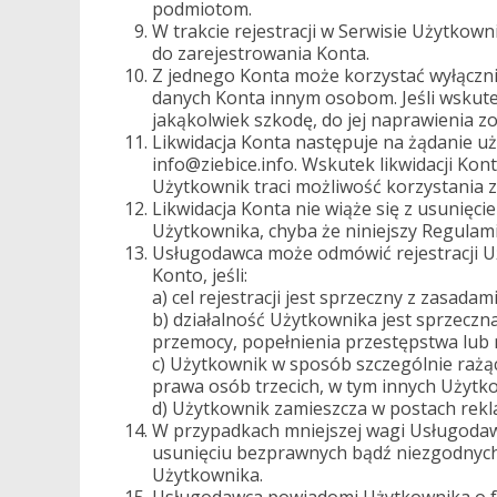
podmiotom.
W trakcie rejestracji w Serwisie Użytko
do zarejestrowania Konta.
Z jednego Konta może korzystać wyłączn
danych Konta innym osobom. Jeśli wskute
jakąkolwiek szkodę, do jej naprawienia 
Likwidacja Konta następuje na żądanie u
info@ziebice.info. Wskutek likwidacji Ko
Użytkownik traci możliwość korzystania z
Likwidacja Konta nie wiąże się z usunięc
Użytkownika, chyba że niniejszy Regulami
Usługodawca może odmówić rejestracji U
Konto, jeśli:
a) cel rejestracji jest sprzeczny z zasada
b) działalność Użytkownika jest sprzecz
przemocy, popełnienia przestępstwa lub 
c) Użytkownik w sposób szczególnie rażą
prawa osób trzecich, w tym innych Użytk
d) Użytkownik zamieszcza w postach rekla
W przypadkach mniejszej wagi Usługoda
usunięciu bezprawnych bądź niezgodnyc
Użytkownika.