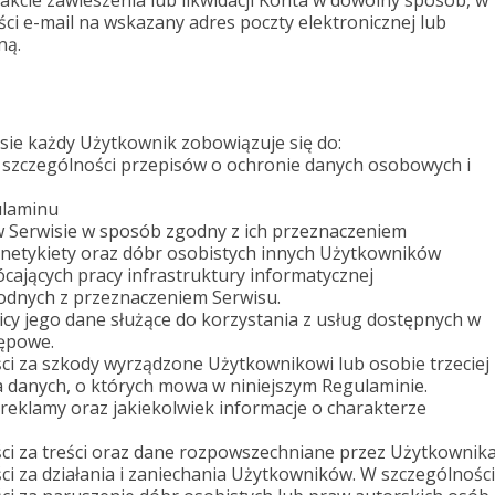
cie zawieszenia lub likwidacji Konta w dowolny sposób, w
i e-mail na wskazany adres poczty elektronicznej lub
ną.
sie każdy Użytkownik zobowiązuje się do:
 szczególności przepisów o ochronie danych osobowych i
ulaminu
 w Serwisie w sposób zgodny z ich przeznaczeniem
 netykiety oraz dóbr osobistych innych Użytkowników
ócających pracy infrastruktury informatycznej
godnych z przeznaczeniem Serwisu.
y jego dane służące do korzystania z usług dostępnych w
tępowe.
i za szkody wyrządzone Użytkownikowi lub osobie trzeciej
 danych, o których mowa w niniejszym Regulaminie.
reklamy oraz jakiekolwiek informacje o charakterze
i za treści oraz dane rozpowszechniane przez Użytkownika
i za działania i zaniechania Użytkowników. W szczególności