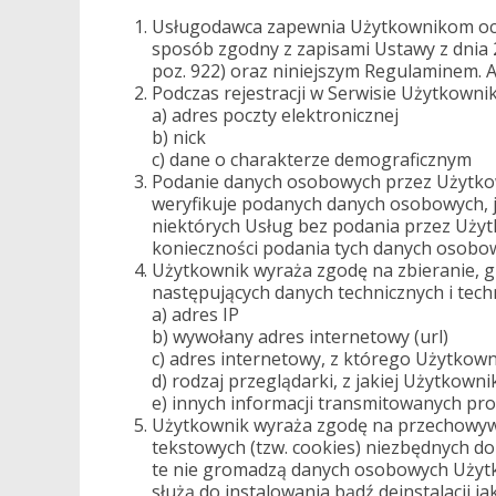
Usługodawca zapewnia Użytkownikom oc
sposób zgodny z zapisami Ustawy z dnia 
poz. 922) oraz niniejszym Regulaminem. 
Podczas rejestracji w Serwisie Użytkown
a) adres poczty elektronicznej
b) nick
c) dane o charakterze demograficznym
Podanie danych osobowych przez Użytkow
weryfikuje podanych danych osobowych, 
niektórych Usług bez podania przez Uży
konieczności podania tych danych osobo
Użytkownik wyraża zgodę na zbieranie, 
następujących danych technicznych i tech
a) adres IP
b) wywołany adres internetowy (url)
c) adres internetowy, z którego Użytkown
d) rodzaj przeglądarki, z jakiej Użytkowni
e) innych informacji transmitowanych pro
Użytkownik wyraża zgodę na przechowyw
tekstowych (tzw. cookies) niezbędnych d
te nie gromadzą danych osobowych Użytko
służą do instalowania bądź deinstalacji