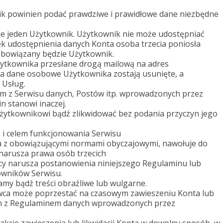
wnik powinien podać prawdziwe i prawidłowe dane niezbędne
ie jeden Użytkownik. Użytkownik nie może udostępniać
k udostępnienia danych Konta osoba trzecia poniosła
zobowiązany będzie Użytkownik.
żytkownika przesłane drogą mailową na adres
nta dane osobowe Użytkownika zostają usunięte, a
 Usług.
iem z Serwisu danych, Postów itp. wprowadzonych przez
n stanowi inaczej.
żytkownikowi bądź zlikwidować bez podania przyczyn jego
mi i celem funkcjonowania Serwisu
na z obowiązującymi normami obyczajowymi, nawołuje do
narusza prawa osób trzecich
cy narusza postanowienia niniejszego Regulaminu lub
owników Serwisu.
my bądź treści obraźliwe lub wulgarne.
wca może poprzestać na czasowym zawieszeniu Konta lub
h z Regulaminem danych wprowadzonych przez