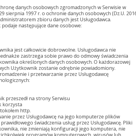
hronę danych osobowych zgromadzonych w Serwisie w
29 sierpnia 1997 r. o ochronie danych osobowych (Dz.U. 201
Administratorem zbioru danych jest Usługodawca.
ik podaje następujące dane osobowe:
nika jest całkowicie dobrowolne. Usługodawca nie
jednakże zastrzega sobie prawo do odmowy świadczenia
tkownika określonych danych osobowych. O każdorazowej
wych Użytkownik zostanie odrębnie powiadomiony.
gromadzenie i przetwarzanie przez Usługodawcę
nologicznych:
ik przeszedł na strony Serwisu
k korzysta
tokołem http.
anie przez Usługodawcę na jego komputerze plików
o prawidłowego świadczenia usług przez Usługodawcę. Pliki
wnika, nie zmieniają konfiguracji jego komputera, nie
 jakichkolwiek programów komputerowych, wirusów lub