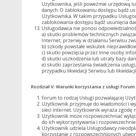
Użytkownika, jeśli poweźmie urzędową l
danych. O zablokowaniu dostępu bądź us
Użytkownika. W takim przypadku Usługoda
zablokowania dostępu bądź usunięcia da
Usługodawca nie ponosi odpowiedzialnośc
a) skutki problemów technicznych związan
Internet, przerwy w działaniu Serwisu z
b) szkody powstałe wskutek nieprawidłow
c) skutki powzięcia przez inne osoby info
d) skutki uszkodzenia lub utraty bazy da
e) skutki zaprzestania świadczenia usług
przypadku likwidacji Serwisu lub likwidac
Rozdział V: Warunki korzystania z usługi Forum
Forum to rodzaj Usługi pozwalającej Uży
Użytkownik przyjmuje do wiadomości i wy
sieci internet. Użytkownik wyraża zgodę 
Użytkownik może rozpowszechniać wyłączn
do ich wykorzystywania i rozpowszechnie
Użytkownik udziela Usługodawcy nieodpłat
korzystanie z rozpowszechnionych utwo