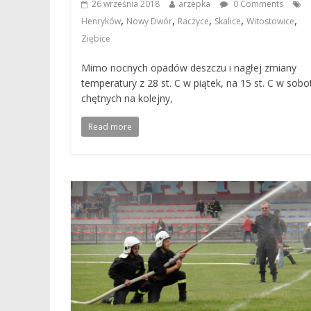
26 września 2018
arzepka
0 Comments
,
,
,
,
,
Henryków
Nowy Dwór
Raczyce
Skalice
Witostowice
Ziębice
Mimo nocnych opadów deszczu i nagłej zmiany
temperatury z 28 st. C w piątek, na 15 st. C w sobo
chętnych na kolejny,
Read more