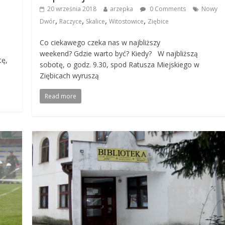
20 września 2018
arzepka
0 Comments
Nowy
,
,
,
,
Dwór
Raczyce
Skalice
Witostowice
Ziębice
Co ciekawego czeka nas w najbliższy
weekend? Gdzie warto być? Kiedy? W najbliższą
tę,
sobotę, o godz. 9.30, spod Ratusza Miejskiego w
Ziębicach wyruszą
Read more