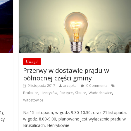
Uwaga!
Przerwy w dostawie prądu w
północnej części gminy
9 listopada 2017
arzepka
0 Comments
,
,
,
,
,
Brukalice
Henryków
Raczyce
Skalice
Wadochowice
Witostowice
Na 15 listopada, w godz. 9.30-10.30, oraz 21 listopada,
0),
w godz. 8.00-9.00, planowane jest wyłączenie prądu w
acy
Brukalicach, Henrykowie –