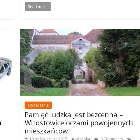
Read more
Wydarzenia
Pamięć ludzka jest bezcenna –
u
Witostowice oczami powojennych
mieszkańców
19 października 2017
arzepka
0 Comments