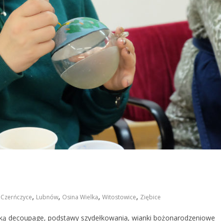
,
,
,
,
Czerńczyce
Lubnów
Osina Wielka
Witostowice
Ziębice
iką decoupage, podstawy szydełkowania, wianki bożonarodzeniowe