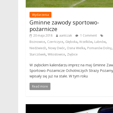
Wydarzenia
Gminne zawody sportowo-
pożarnicze
20 maja 2018
aantczak
1 Comment
,
,
,
,
,
Bożnowice
Czerńczyce
Głęboka
Krzelków
Lubnów
,
,
,
,
Niedźwiedź
Nowy Dwór
Osina Wielka
Pomianów Dolny
,
,
Starczówek
Witostowice
Ziębice
W ziębickim kalendarzu imprez na maj Gminne Za
Sportowo-Pożarnicze Ochotniczych Straży Pożarn
wpisały się już na stałe. W tym roku
Read more