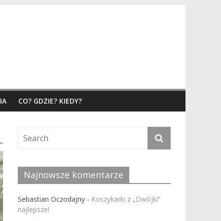
IA
CO? GDZIE? KIEDY?
Najnowsze komentarze
Sebastian Oczodajny
-
Koszykarki z „Dwójki”
najlepsze!