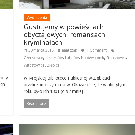
Wydarzenia
Gustujemy w powieściach
obyczajowych, romansach i
kryminałach
30 marca 2018
aantczak
1 Comment
,
,
,
,
,
Czerńczyce
Henryków
Lubnów
Niedźwiednik
Starczówek
,
Witostowice
Ziębice
wody
W Miejskiej Bibliotece Publicznej w Ziębicach
ych
przeliczono czytelników. Okazało się, że w ubiegłym
roku było ich 1301 (o 92 mniej
Read more