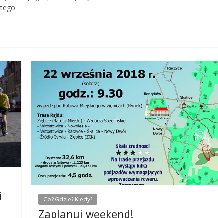
 tego
i
Co? Gdzie? Kiedy?
Zaplanuj weekend!