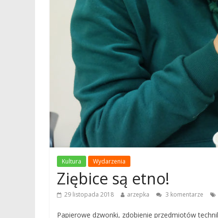
Kultura
Wydarzenia
Ziębice są etno!
29 listopada 2018
arzepka
3 komentarze
Papierowe dzwonki, zdobienie przedmiotów techn