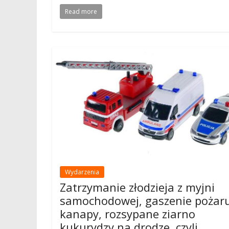
Read more
Wydarzenia
Zatrzymanie złodzieja z myjni
samochodowej, gaszenie pożar
kanapy, rozsypane ziarno
kukurydzy na drodze, czyli