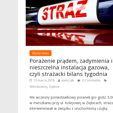
Wydarzenia
Porażenie prądem, zadymienia i
nieszczelna instalacja gazowa,
czyli strażacki bilans tygodnia
13 marca 2018
aantczak
0 Comments
,
Witostowice
Ziębice
We wczesny poniedziałkowy poranek (po godz. 5.0
w mieszkaniu przy ul. Kolejowej w Ziębicach, straż
interweniowali w związku z uruchomioną czujką