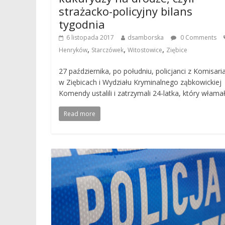
strażacko-policyjny bilans
tygodnia
6 listopada 2017
dsamborska
0 Comments
,
,
,
Henryków
Starczówek
Witostowice
Ziębice
27 października, po południu, policjanci z Komisari
w Ziębicach i Wydziału Kryminalnego ząbkowickiej
Komendy ustalili i zatrzymali 24-latka, który włama
Read more