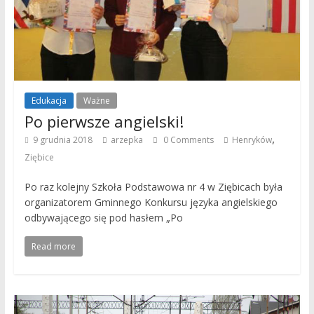
Edukacja
Ważne
Po pierwsze angielski!
,
9 grudnia 2018
arzepka
0 Comments
Henryków
Ziębice
Po raz kolejny Szkoła Podstawowa nr 4 w Ziębicach była
organizatorem Gminnego Konkursu języka angielskiego
odbywającego się pod hasłem „Po
Read more