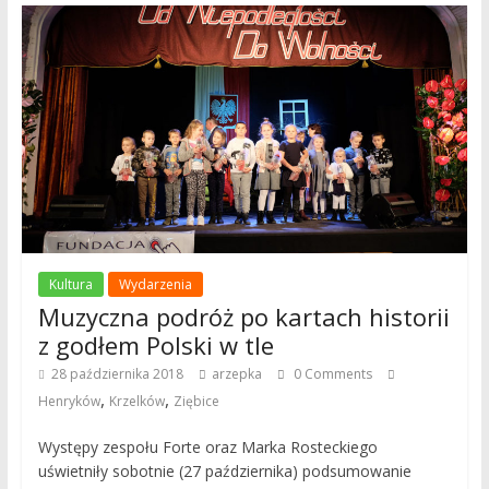
Kultura
Wydarzenia
Muzyczna podróż po kartach historii
z godłem Polski w tle
28 października 2018
arzepka
0 Comments
,
,
Henryków
Krzelków
Ziębice
Występy zespołu Forte oraz Marka Rosteckiego
uświetniły sobotnie (27 października) podsumowanie