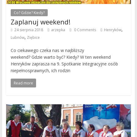
Co? Gdzie? Kiedy?
Zaplanuj weekend!
,
24 sierpnia 2018
arzepka
0 Comments
Henryków
,
Lubnów
Ziębice
Co ciekawego czeka nas w najbliższy
weekend? Gdzie warto być? Kiedy? W ten weekend
Henryków zaprasza na 9. Spotkanie Integracyjne osób
niepełnosprawnych, ich rodzin
Read more