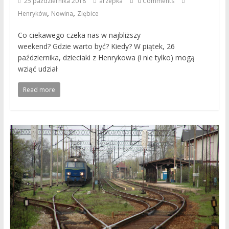
25 października 2018
arzepka
0 Comments
,
,
Henryków
Nowina
Ziębice
Co ciekawego czeka nas w najbliższy
weekend? Gdzie warto być? Kiedy? W piątek, 26
października, dzieciaki z Henrykowa (i nie tylko) mogą
wziąć udział
Read more