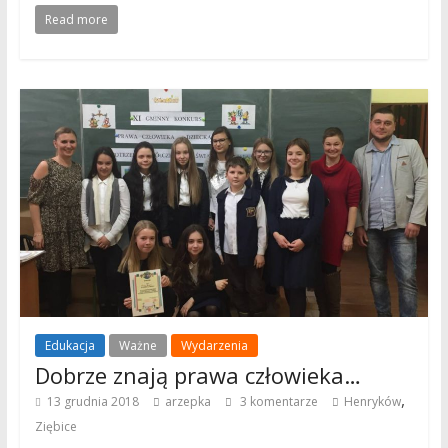
Read more
Edukacja
Ważne
Wydarzenia
Dobrze znają prawa człowieka…
,
13 grudnia 2018
arzepka
3 komentarze
Henryków
Ziębice