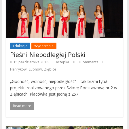
Edukacja
Wydarzenia
Pieśni Niepodległej Polski
15 października 2018
arzepka
0 Comments
,
,
Henryków
Lubnów
Ziębice
„Godność, wolność, niepodległość” – tak brzmi tytuł
projektu realizowanego przez Szkołę Podstawową nr 2 w
Ziębicach. Placówka jest jedną z 257
Read more