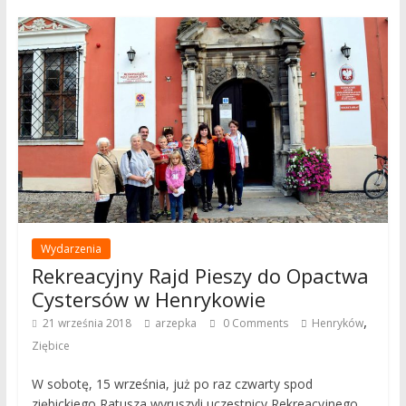
Wydarzenia
Rekreacyjny Rajd Pieszy do Opactwa
Cystersów w Henrykowie
,
21 września 2018
arzepka
0 Comments
Henryków
Ziębice
W sobotę, 15 września, już po raz czwarty spod
ziębickiego Ratusza wyruszyli uczestnicy Rekreacyjnego