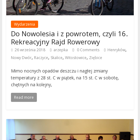
Wydarzenia
Do Nowolesia i z powrotem, czyli 16.
Rekreacyjny Rajd Rowerowy
,
26 września 2018
arzepka
0 Comments
Henryków
,
,
,
,
Nowy Dwór
Raczyce
Skalice
Witostowice
Ziębice
Mimo nocnych opadów deszczu i nagłej zmiany
temperatury z 28 st. C w piątek, na 15 st. C w sobotę,
chętnych na kolejny,
Read more