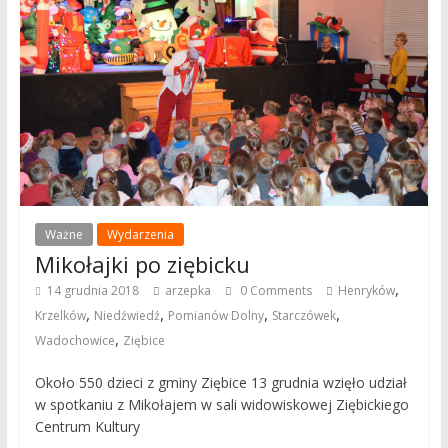
Ważne
Wydarzenia
Mikołajki po ziębicku
,
14 grudnia 2018
arzepka
0 Comments
Henryków
,
,
,
,
Krzelków
Niedźwiedź
Pomianów Dolny
Starczówek
,
Wadochowice
Ziębice
Około 550 dzieci z gminy Ziębice 13 grudnia wzięło udział
w spotkaniu z Mikołajem w sali widowiskowej Ziębickiego
Centrum Kultury