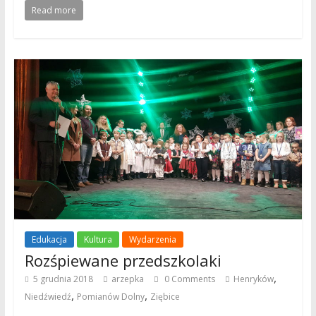
Read more
Edukacja
Kultura
Wydarzenia
Rozśpiewane przedszkolaki
,
5 grudnia 2018
arzepka
0 Comments
Henryków
,
,
Niedźwiedź
Pomianów Dolny
Ziębice