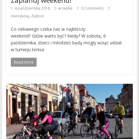
Zaplanuj weekend!
4 października 2018
arzepka
0 Comments
,
Henryków
Ziębice
Co ciekawego czeka nas w najbliższy
weekend? Gdzie warto być? Kiedy? W sobotę, 6
października, dzieci i młodzież będą mogły wziąć udział
w turnieju tenisa
Read more