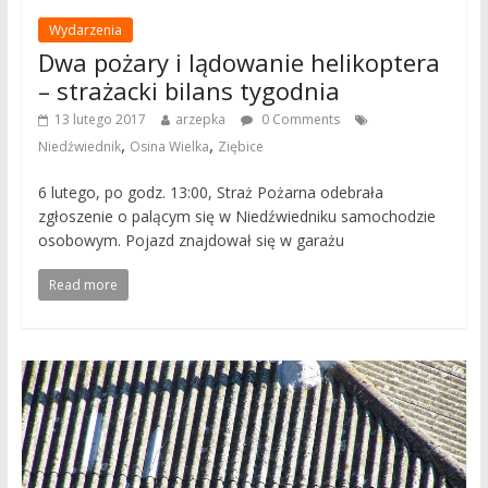
Wydarzenia
Dwa pożary i lądowanie helikoptera
– strażacki bilans tygodnia
13 lutego 2017
arzepka
0 Comments
,
,
Niedźwiednik
Osina Wielka
Ziębice
6 lutego, po godz. 13:00, Straż Pożarna odebrała
zgłoszenie o palącym się w Niedźwiedniku samochodzie
osobowym. Pojazd znajdował się w garażu
Read more