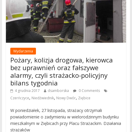
Wydarzenia
Pożary, kolizja drogowa, kierowca
bez uprawnień oraz fałszywe
alarmy, czyli strażacko-policyjny
bilans tygodnia
4 grudnia 2017
dsamborska
0 Comments
,
,
,
Czerńczyce
Niedźwiednik
Nowy Dwór
Ziębice
W poniedziałek, 27 listopada, strażacy otrzymali
powiadomienie o zadymieniu w wielorodzinnym budynku
mieszkalnym w Ziębicach przy Placu Strażackim. Działania
strażaków