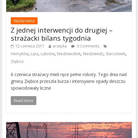
Wydarzenia
Z jednej interwencji do drugiej –
strażacki bilans tygodnia
12 czerwca 2017
arzepka
0 Comments
,
,
,
,
,
,
Henryków
Lipa
Lubnów
Niedźwiednik
Niedźwiedź
Starczówek
Ziębice
6 czerwca strażacy mieli ręce pełne roboty. Tego dnia nad
gminą Ziębice przeszła burza i intensywne opady deszczu
spowodowały liczne
Read more