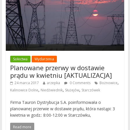
Sołectwa
Wydarzenia
Planowane przerwy w dostawie
prądu w kwietniu [AKTUALIZACJA]
,
24 marca 2017
arzepka
0 Comments
Bożnowice
,
,
,
Kalinowice Dolne
Niedźwiednik
Służejów
Starczówek
Firma Tauron Dystrybucja S.A. poinformowała o
planowanej przerwie w dostawie prądu, która nastąpi: 3
kwietnia w godz.: 8:00-12:00 w Starczówku,
Read more