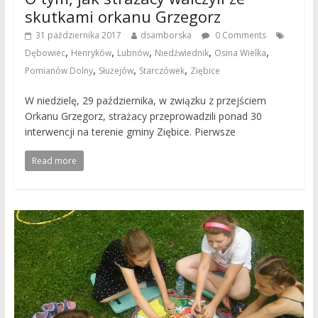
skutkami orkanu Grzegorz
31 października 2017
dsamborska
0 Comments
,
,
,
,
,
Dębowiec
Henryków
Lubnów
Niedźwiednik
Osina Wielka
,
,
,
Pomianów Dolny
Służejów
Starczówek
Ziębice
W niedzielę, 29 października, w związku z przejściem
Orkanu Grzegorz, strażacy przeprowadzili ponad 30
interwencji na terenie gminy Ziębice. Pierwsze
Read more