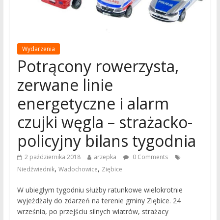
Wydarzenia
Potrącony rowerzysta,
zerwane linie
energetyczne i alarm
czujki węgla – strażacko-
policyjny bilans tygodnia
2 października 2018
arzepka
0 Comments
,
,
Niedźwiednik
Wadochowice
Ziębice
W ubiegłym tygodniu służby ratunkowe wielokrotnie
wyjeżdżały do zdarzeń na terenie gminy Ziębice. 24
września, po przejściu silnych wiatrów, strażacy