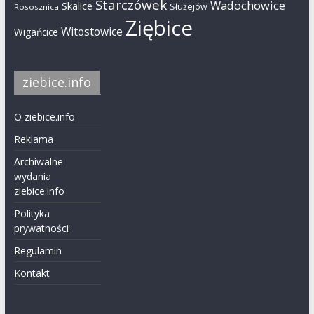
Starczówek
Wadochowice
Skalice
Służejów
Rososznica
Ziębice
Witostowice
Wigańcice
ziebice.info
O ziebice.info
Reklama
Archiwalne
wydania
ziebice.info
Polityka
prywatności
Regulamin
Kontakt