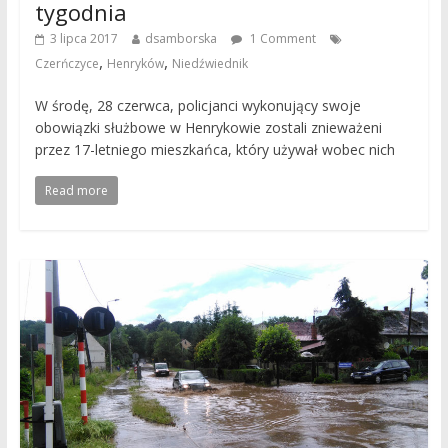
tygodnia
3 lipca 2017
dsamborska
1 Comment
,
,
Czerńczyce
Henryków
Niedźwiednik
W środę, 28 czerwca, policjanci wykonujący swoje
obowiązki służbowe w Henrykowie zostali znieważeni
przez 17-letniego mieszkańca, który używał wobec nich
Read more