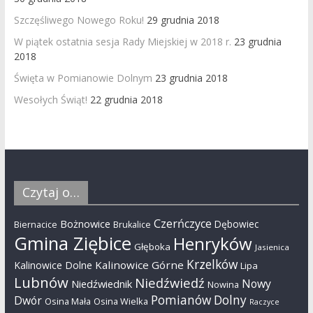
Szczęśliwego Nowego Roku!
29 grudnia 2018
W piątek ostatnia sesja Rady Miejskiej w 2018 r.
23 grudnia
2018
Święta w Pomianowie Dolnym
23 grudnia 2018
Wesołych Świąt!
22 grudnia 2018
Czytaj o…
Czerńczyce
Bożnowice
Dębowiec
Biernacice
Brukalice
Gmina Ziębice
Henryków
Głęboka
Jasienica
Krzelków
Kalinowice Górne
Kalinowice Dolne
Lipa
Lubnów
Niedźwiedź
Nowy
Niedźwiednik
Nowina
Pomianów Dolny
Dwór
Osina Mała
Osina Wielka
Raczyce