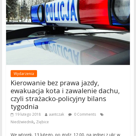
Wydarzenia
Kierowanie bez prawa jazdy,
ewakuacja kota i zawalenie dachu,
czyli strażacko-policyjny bilans
tygodnia
19 lutego 2018
aantczak
0 Comments
,
Niedźwiednik
Ziębice
We wtorek, 13 lutego, po godz. 12.00, na jednej z ulic w