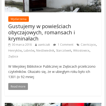
Wydarzenia
Gustujemy w powieściach
obyczajowych, romansach i
kryminałach
,
30 marca 2018
aantczak
1 Comment
Czerńczyce
,
,
,
,
,
Henryków
Lubnów
Niedźwiednik
Starczówek
Witostowice
Ziębice
W Miejskiej Bibliotece Publicznej w Ziębicach przeliczono
czytelników. Okazało się, że w ubiegłym roku było ich
1301 (o 92 mniej
Read more