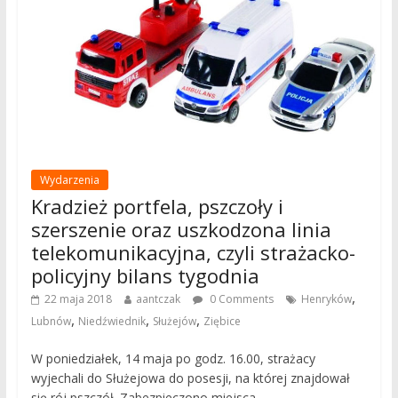
Wydarzenia
Kradzież portfela, pszczoły i
szerszenie oraz uszkodzona linia
telekomunikacyjna, czyli strażacko-
policyjny bilans tygodnia
,
22 maja 2018
aantczak
0 Comments
Henryków
,
,
,
Lubnów
Niedźwiednik
Służejów
Ziębice
W poniedziałek, 14 maja po godz. 16.00, strażacy
wyjechali do Służejowa do posesji, na której znajdował
się rój pszczół. Zabezpieczono miejsca