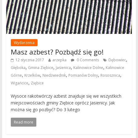
Wydarzenia
Masz azbest? Pozbądź się go!
,
12 stycznia 2017
arzepka
0 Comments
Dębowiec
,
,
,
,
Głęboka
Gmina Ziębice
Jasienica
Kalinowice Dolne
Kalinowice
,
,
,
,
,
Górne
Krzelków
Niedźwiednik
Pomianów Dolny
Rososznica
,
Wigańcice
Ziębice
Wysoce rakotwórczy azbest znajduje się we wszystkich
miejscowościach gminy Ziębice oprócz Jasienicy. Jak
można się go pozbyć? Do 3 lutego
Read more