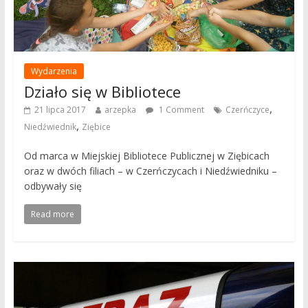
Wydarzenia
Działo się w Bibliotece
,
21 lipca 2017
arzepka
1 Comment
Czerńczyce
,
Niedźwiednik
Ziębice
Od marca w Miejskiej Bibliotece Publicznej w Ziębicach
oraz w dwóch filiach – w Czerńczycach i Niedźwiedniku –
odbywały się
Read more