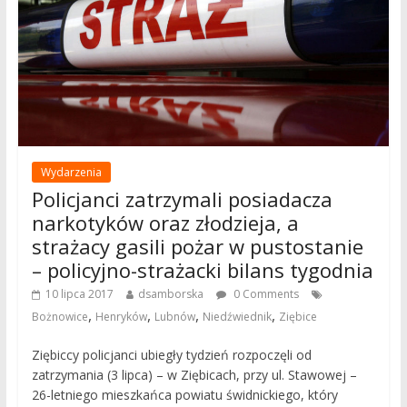
Wydarzenia
Policjanci zatrzymali posiadacza
narkotyków oraz złodzieja, a
strażacy gasili pożar w pustostanie
– policyjno-strażacki bilans tygodnia
10 lipca 2017
dsamborska
0 Comments
,
,
,
,
Bożnowice
Henryków
Lubnów
Niedźwiednik
Ziębice
Ziębiccy policjanci ubiegły tydzień rozpoczęli od
zatrzymania (3 lipca) – w Ziębicach, przy ul. Stawowej –
26-letniego mieszkańca powiatu świdnickiego, który