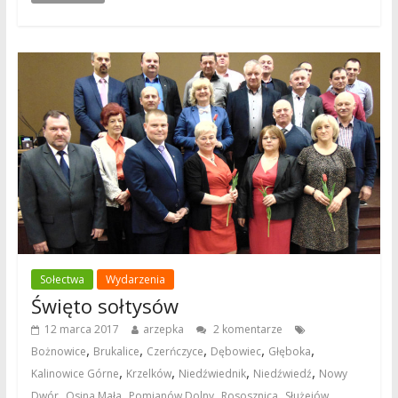
Sołectwa
Wydarzenia
Święto sołtysów
12 marca 2017
arzepka
2 komentarze
,
,
,
,
,
Bożnowice
Brukalice
Czerńczyce
Dębowiec
Głęboka
,
,
,
,
Kalinowice Górne
Krzelków
Niedźwiednik
Niedźwiedź
Nowy
,
,
,
,
,
Dwór
Osina Mała
Pomianów Dolny
Rososznica
Służejów