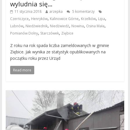
wyludnia się…
11 stycznia 2018
arzepka
5 komentarzy
,
,
,
,
,
Czerńczyce
Henryków
Kalinowice Górne
Krzelków
Lipa
,
,
,
,
,
Lubnów
Niedźwiednik
Niedźwiedź
Nowina
Osina Mała
,
,
Pomianów Dolny
Starczówek
Ziębice
Z roku na rok spada liczba zameldowanych w gminie
Ziębice. Jak wynika ze statystyk opublikowanych na
początku roku przez Urząd
Read more