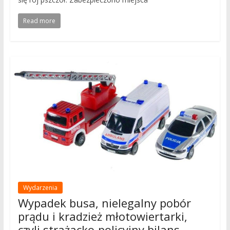
Read more
Wydarzenia
Wypadek busa, nielegalny pobór
prądu i kradzież młotowiertarki,
czyli strażacko-policyjny bilans