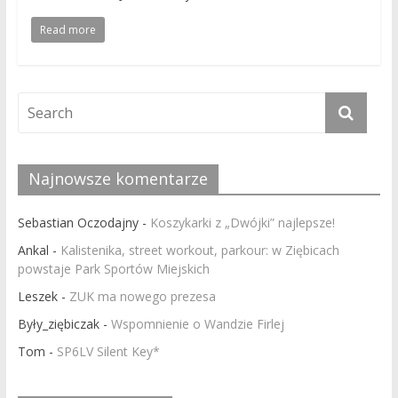
Read more
Najnowsze komentarze
Sebastian Oczodajny
-
Koszykarki z „Dwójki” najlepsze!
Ankal
-
Kalistenika, street workout, parkour: w Ziębicach
powstaje Park Sportów Miejskich
Leszek
-
ZUK ma nowego prezesa
Były_ziębiczak
-
Wspomnienie o Wandzie Firlej
Tom
-
SP6LV Silent Key*