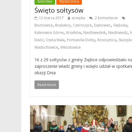
Sołectwa
Wydarzenia
Święto sołtysów
12 marca 2017
arzepka
2 komentarze
,
,
,
,
,
Bożnowice
Brukalice
Czerńczyce
Dębowiec
Głęboka
,
,
,
,
Kalinowice Górne
Krzelków
Niedźwiednik
Niedźwiedź
,
,
,
,
Dwór
Osina Mała
Pomianów Dolny
Rososznica
Służejó
,
Wadochowice
Witostowice
16 z 29 sołtysów z gminy Ziębice odpowiedziało n
zaproszenie władz gminy i wzięło udział w spotkan
okazji Dnia
Read more