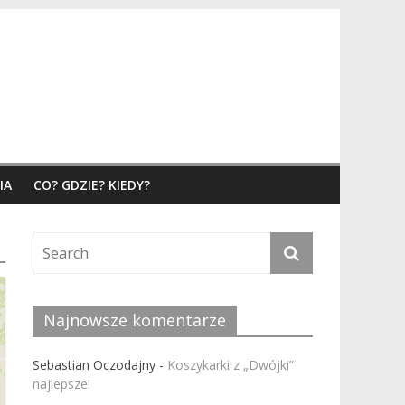
IA
CO? GDZIE? KIEDY?
Najnowsze komentarze
Sebastian Oczodajny
-
Koszykarki z „Dwójki”
najlepsze!