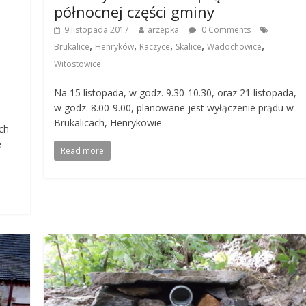
północnej części gminy
9 listopada 2017
arzepka
0 Comments
,
,
,
,
,
Brukalice
Henryków
Raczyce
Skalice
Wadochowice
Witostowice
Na 15 listopada, w godz. 9.30-10.30, oraz 21 listopada,
w godz. 8.00-9.00, planowane jest wyłączenie prądu w
Brukalicach, Henrykowie –
ch
e
Read more