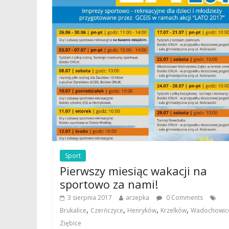
Sport
Pierwszy miesiąc wakacji na
sportowo za nami!
3 sierpnia 2017
arzepka
0 Comments
,
,
,
,
Brukalice
Czerńczyce
Henryków
Krzelków
Wadochowic
Ziębice