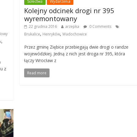
Sołectwa
Wydarzenia
Kolejny odcinek drogi nr 395
wyremontowany
22 grudnia 2016
arzepka
0 Comments
,
,
Nowy
Brukalice
Henryków
Wadochowice
,
w
Przez gminę Ziębice przebiegają dwie drogi o randze
wojewódzkiej. Jedną z nich jest droga nr 395, która
łączy Wrocław z
a
iu z
Read more