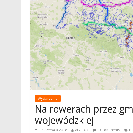
Wydarzenia
Na rowerach przez gmi
wojewódzkiej
12 czerwca 2018
arzepka
0 Comments
Bi