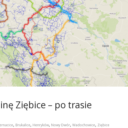
nę Ziębice – po trasie
,
,
,
,
,
ernacice
Brukalice
Henryków
Nowy Dwór
Wadochowice
Ziębice