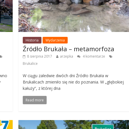
Historia
Wydarzenia
Źródło Brukała – metamorfoza
8 sierpnia 2017
arzepka
4 komentarze
Brukalice
ówno
W ciągu zaledwie dwóch dni Źródło Brukała w
y
Brukalicach zmieniło się nie do poznania. W „głębokiej
kałuży”, z której dna
Read more