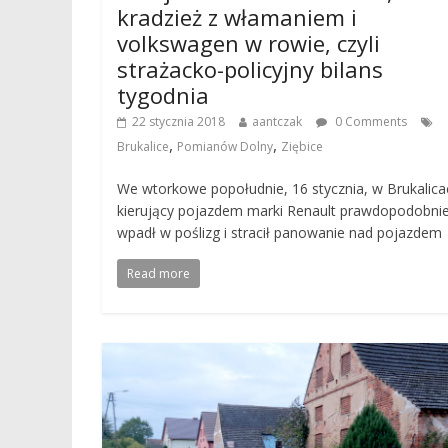
kradzież z włamaniem i
volkswagen w rowie, czyli
strażacko-policyjny bilans
tygodnia
22 stycznia 2018
aantczak
0 Comments
,
,
Brukalice
Pomianów Dolny
Ziębice
We wtorkowe popołudnie, 16 stycznia, w Brukalica
kierujący pojazdem marki Renault prawdopodobni
wpadł w poślizg i stracił panowanie nad pojazdem
Read more