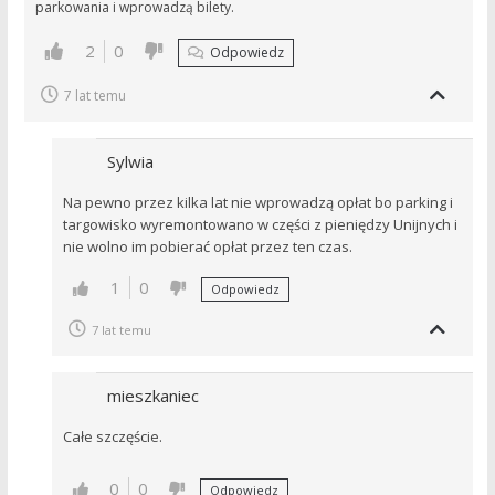
parkowania i wprowadzą bilety.
2
0
Odpowiedz
7 lat temu
Sylwia
Na pewno przez kilka lat nie wprowadzą opłat bo parking i
targowisko wyremontowano w części z pieniędzy Unijnych i
nie wolno im pobierać opłat przez ten czas.
1
0
Odpowiedz
7 lat temu
mieszkaniec
Całe szczęście.
0
0
Odpowiedz