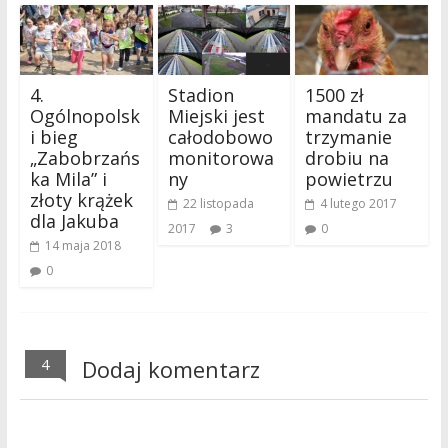
4.
Stadion
1500 zł
Ogólnopolsk
Miejski jest
mandatu za
i bieg
całodobowo
trzymanie
„Zabobrzańs
monitorowa
drobiu na
ka Mila” i
ny
powietrzu
złoty krążek
22 listopada
4 lutego 2017
dla Jakuba
2017
3
0
14 maja 2018
0
4
Dodaj komentarz