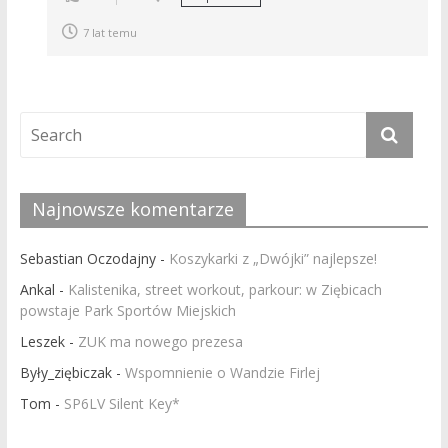
7 lat temu
Najnowsze komentarze
Sebastian Oczodajny
-
Koszykarki z „Dwójki” najlepsze!
Ankal
-
Kalistenika, street workout, parkour: w Ziębicach
powstaje Park Sportów Miejskich
Leszek
-
ZUK ma nowego prezesa
Były_ziębiczak
-
Wspomnienie o Wandzie Firlej
Tom
-
SP6LV Silent Key*