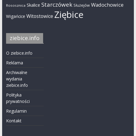
Starczówek
Wadochowice
Skalice
Służejów
Rososznica
Ziębice
Witostowice
Wigańcice
ziebice.info
O ziebice.info
Reklama
Archiwalne
wydania
ziebice.info
Polityka
prywatności
Regulamin
Kontakt