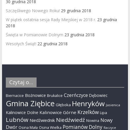
30 grudnia 2018
Szczęśliwego Nowego Roku!
29 grudnia 2018
W piątek ostatnia sesja Rady Miejskiej w 2018 r.
23 grudnia
2018
Święta w Pomianowie Dolnym
23 grudnia 2018
Wesołych Świąt!
22 grudnia 2018
Czytaj o…
Czerńczyce
Bożnowice
Dębowiec
Biernacice
Brukalice
Gmina Ziębice
Henryków
Głęboka
Jasienica
Krzelków
Kalinowice Górne
Kalinowice Dolne
Lipa
Lubnów
Niedźwiedź
Nowy
Niedźwiednik
Nowina
Pomianów Dolny
Dwór
Osina Mała
Osina Wielka
Raczyce