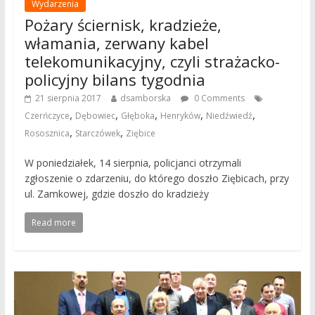
Wydarzenia
Pożary ściernisk, kradzieże,
włamania, zerwany kabel
telekomunikacyjny, czyli strażacko-
policyjny bilans tygodnia
21 sierpnia 2017
dsamborska
0 Comments
,
,
,
,
,
Czerńczyce
Dębowiec
Głęboka
Henryków
Niedźwiedź
,
,
Rososznica
Starczówek
Ziębice
W poniedziałek, 14 sierpnia, policjanci otrzymali
zgłoszenie o zdarzeniu, do którego doszło Ziębicach, przy
ul. Zamkowej, gdzie doszło do kradzieży
Read more