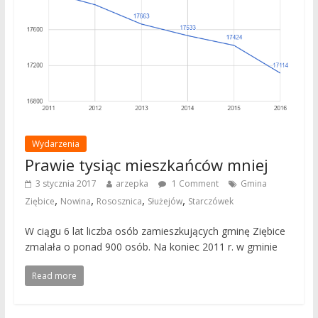
Wydarzenia
Prawie tysiąc mieszkańców mniej
3 stycznia 2017
arzepka
1 Comment
Gmina
,
,
,
,
Ziębice
Nowina
Rososznica
Służejów
Starczówek
W ciągu 6 lat liczba osób zamieszkujących gminę Ziębice
zmalała o ponad 900 osób. Na koniec 2011 r. w gminie
Read more