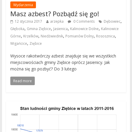
Wydarzenia
Masz azbest? Pozbądź się go!
,
12 stycznia 2017
arzepka
0 Comments
Dębowiec
,
,
,
,
Głęboka
Gmina Ziębice
Jasienica
Kalinowice Dolne
Kalinowice
,
,
,
,
,
Górne
Krzelków
Niedźwiednik
Pomianów Dolny
Rososznica
,
Wigańcice
Ziębice
Wysoce rakotwórczy azbest znajduje się we wszystkich
miejscowościach gminy Ziębice oprócz Jasienicy. Jak
można się go pozbyć? Do 3 lutego
Read more