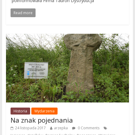
poinformowała Firma Tauron Dystrybucja
Read more
Historia
Wydarzenia
Na znak pojednania
24 listopada 2017
arzepka
0 Comments
,
,
,
,