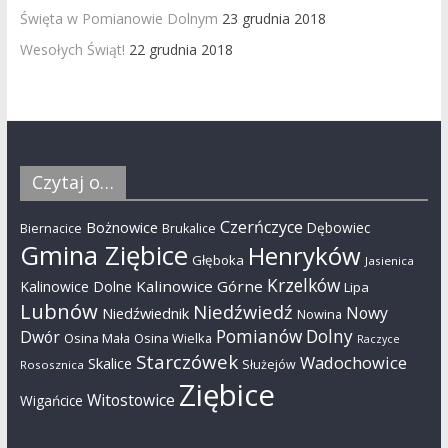
Święta w Pomianowie Dolnym
23 grudnia 2018
Wesołych Świąt!
22 grudnia 2018
Czytaj o…
Czerńczyce
Bożnowice
Dębowiec
Biernacice
Brukalice
Gmina Ziębice
Henryków
Głęboka
Jasienica
Krzelków
Kalinowice Górne
Kalinowice Dolne
Lipa
Lubnów
Niedźwiedź
Nowy
Niedźwiednik
Nowina
Pomianów Dolny
Dwór
Osina Mała
Osina Wielka
Raczyce
Starczówek
Wadochowice
Skalice
Służejów
Rososznica
Ziębice
Witostowice
Wigańcice