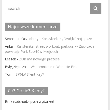
Najnowsze komentarze
Sebastian Oczodajny
-
Koszykarki z „Dwójki” najlepsze!
Ankal
-
Kalistenika, street workout, parkour: w Ziębicach
powstaje Park Sportów Miejskich
Leszek
-
ZUK ma nowego prezesa
Były_ziębiczak
-
Wspomnienie o Wandzie Firlej
Tom
-
SP6LV Silent Key*
Co? Gdzie? Kiedy?
Brak nadchodzących wydarzeń