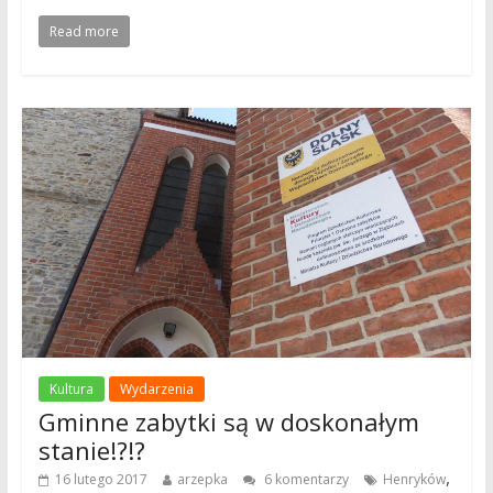
Read more
Kultura
Wydarzenia
Gminne zabytki są w doskonałym
stanie!?!?
,
16 lutego 2017
arzepka
6 komentarzy
Henryków