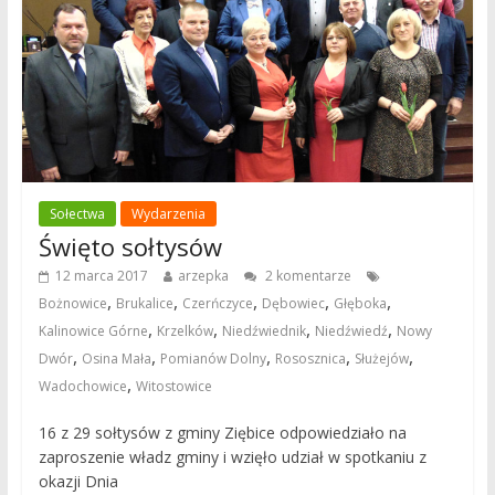
Sołectwa
Wydarzenia
Święto sołtysów
12 marca 2017
arzepka
2 komentarze
,
,
,
,
,
Bożnowice
Brukalice
Czerńczyce
Dębowiec
Głęboka
,
,
,
,
Kalinowice Górne
Krzelków
Niedźwiednik
Niedźwiedź
Nowy
,
,
,
,
,
Dwór
Osina Mała
Pomianów Dolny
Rososznica
Służejów
,
Wadochowice
Witostowice
16 z 29 sołtysów z gminy Ziębice odpowiedziało na
zaproszenie władz gminy i wzięło udział w spotkaniu z
okazji Dnia