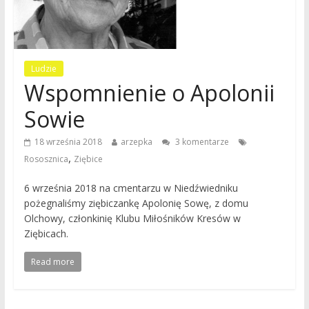
Ludzie
Wspomnienie o Apolonii
Sowie
18 września 2018
arzepka
3 komentarze
,
Rososznica
Ziębice
6 września 2018 na cmentarzu w Niedźwiedniku
pożegnaliśmy ziębiczankę Apolonię Sowę, z domu
Olchowy, członkinię Klubu Miłośników Kresów w
Ziębicach.
Read more