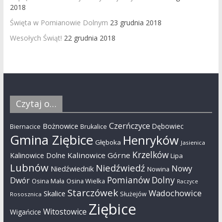
2018
Święta w Pomianowie Dolnym
23 grudnia 2018
Wesołych Świąt!
22 grudnia 2018
Czytaj o…
Czerńczyce
Bożnowice
Dębowiec
Biernacice
Brukalice
Gmina Ziębice
Henryków
Głęboka
Jasienica
Krzelków
Kalinowice Górne
Kalinowice Dolne
Lipa
Lubnów
Niedźwiedź
Nowy
Niedźwiednik
Nowina
Pomianów Dolny
Dwór
Osina Mała
Osina Wielka
Raczyce
Starczówek
Wadochowice
Skalice
Służejów
Rososznica
Ziębice
Witostowice
Wigańcice