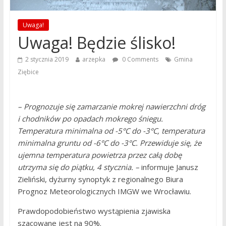
Uwaga!
Uwaga! Będzie ślisko!
2 stycznia 2019
arzepka
0 Comments
Gmina
Ziębice
– Prognozuje się zamarzanie mokrej nawierzchni dróg
i chodników po opadach mokrego śniegu.
Temperatura minimalna od -5°C do -3°C, temperatura
minimalna gruntu od -6°C do -3°C. Przewiduje się, że
ujemna temperatura powietrza przez całą dobę
utrzyma się do piątku, 4 stycznia.
–
informuje Janusz
Zieliński, dyżurny synoptyk z regionalnego Biura
Prognoz Meteorologicznych IMGW we Wrocławiu.
Prawdopodobieństwo wystąpienia zjawiska
szacowane jest na 90%.