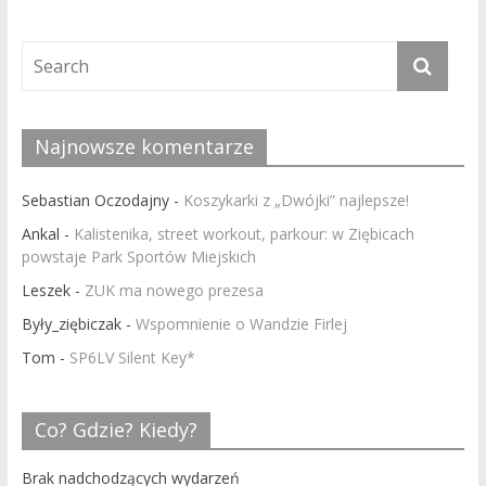
Najnowsze komentarze
Sebastian Oczodajny
-
Koszykarki z „Dwójki” najlepsze!
Ankal
-
Kalistenika, street workout, parkour: w Ziębicach
powstaje Park Sportów Miejskich
Leszek
-
ZUK ma nowego prezesa
Były_ziębiczak
-
Wspomnienie o Wandzie Firlej
Tom
-
SP6LV Silent Key*
Co? Gdzie? Kiedy?
Brak nadchodzących wydarzeń