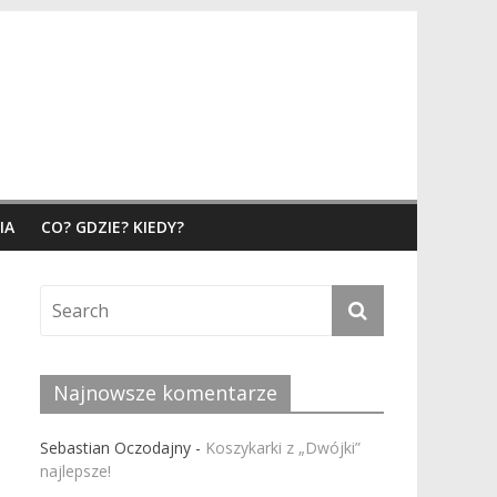
IA
CO? GDZIE? KIEDY?
Najnowsze komentarze
Sebastian Oczodajny
-
Koszykarki z „Dwójki”
najlepsze!