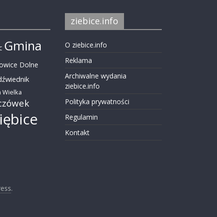
ziebice.info
Gmina
O ziebice.info
c
Reklama
nowice Dolne
Archiwalne wydania
dźwiednik
ziebice.info
 Wielka
czówek
Polityka prywatności
iębice
Regulamin
Kontakt
ess
.