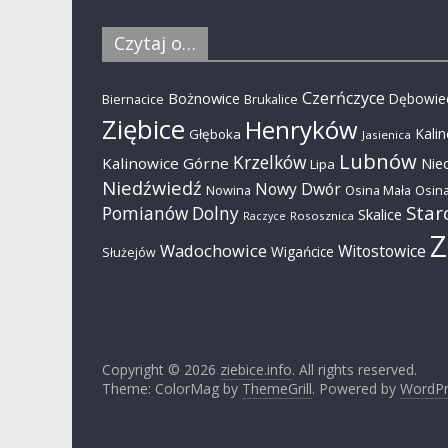
Czytaj o…
Czerńczyce
Bożnowice
Dębowie
Biernacice
Brukalice
Ziębice
Henryków
Kali
Głęboka
Jasienica
Lubnów
Krzelków
Kalinowice Górne
Nie
Lipa
Niedźwiedź
Nowy Dwór
Nowina
Osina Mała
Osina
Star
Pomianów Dolny
Skalice
Rososznica
Raczyce
Z
Wadochowice
Witostowice
Wigańcice
Służejów
Copyright © 2026
ziebice.info
. All rights reserved.
Theme: ColorMag by
ThemeGrill
. Powered by
WordPr