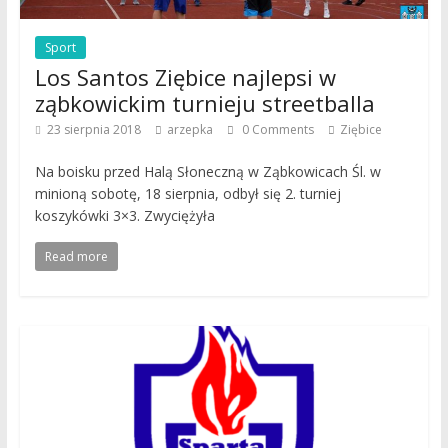
Sport
Los Santos Ziębice najlepsi w
ząbkowickim turnieju streetballa
23 sierpnia 2018
arzepka
0 Comments
Ziębice
Na boisku przed Halą Słoneczną w Ząbkowicach Śl. w
minioną sobotę, 18 sierpnia, odbył się 2. turniej
koszykówki 3×3. Zwyciężyła
Read more