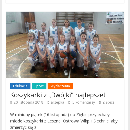
Edukacja
Sport
Wydarzenia
Koszykarki z „Dwójki” najlepsze!
20 listopada 2018
arzepka
5 komentarzy
Ziębice
W miniony piątek (16 listopada) do Ziębic przyjechały
młode koszykarki z Leszna, Ostrowa Wlkp. i Siechnic, aby
zmierzyć się z