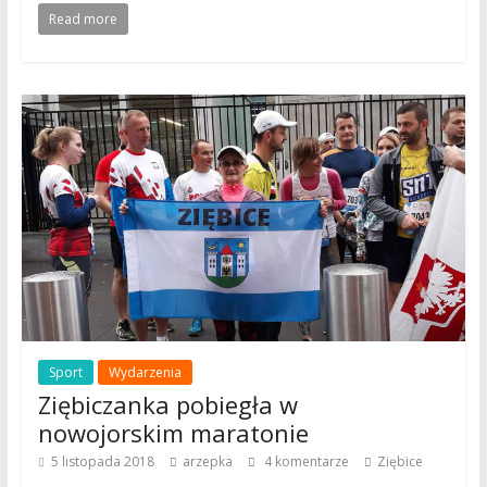
Read more
Sport
Wydarzenia
Ziębiczanka pobiegła w
nowojorskim maratonie
5 listopada 2018
arzepka
4 komentarze
Ziębice