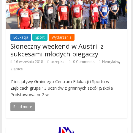
Edukacja
Sport
Wydarzenia
Słoneczny weekend w Austrii z
sukcesami młodych biegaczy
,
16 września 2018
arzepka
0 Comments
Henryków
Ziębice
Z inicjatywy Gminnego Centrum Edukacji i Sportu w
Ziębicach grupa 13 uczniów z gminnych szkół (Szkoła
Podstawowa nr 2 w
Read more