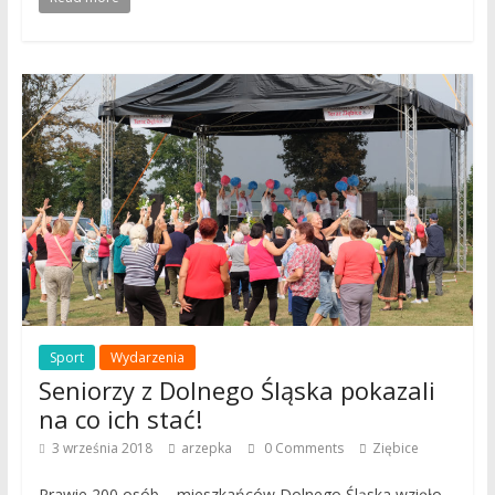
Sport
Wydarzenia
Seniorzy z Dolnego Śląska pokazali
na co ich stać!
3 września 2018
arzepka
0 Comments
Ziębice
Prawie 200 osób – mieszkańców Dolnego Śląska wzięło