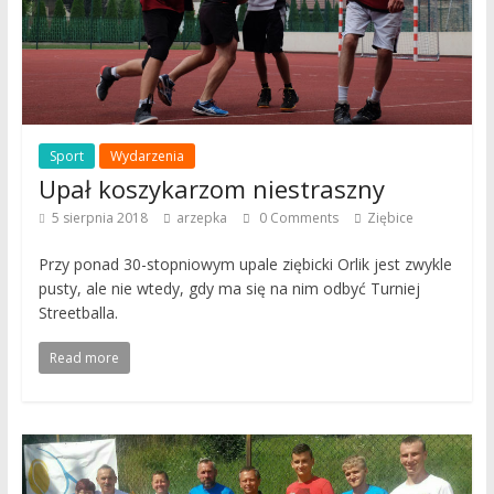
Sport
Wydarzenia
Upał koszykarzom niestraszny
5 sierpnia 2018
arzepka
0 Comments
Ziębice
Przy ponad 30-stopniowym upale ziębicki Orlik jest zwykle
pusty, ale nie wtedy, gdy ma się na nim odbyć Turniej
Streetballa.
Read more