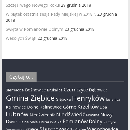
Szczęśliwego Nowego Roku!
29 grudnia 2018
W piątek ostatnia sesja Rady Miejskiej w 2018 r.
23 grudnia
2018
Święta w Pomianowie Dolnym
23 grudnia 2018
Wesołych Świąt!
22 grudnia 2018
Czytaj o…
Czerńczyce
Bożnowice
Dębowiec
Biernacice
Brukalice
Gmina Ziębice
Henryków
Głęboka
Jasienica
Krzelków
Kalinowice Górne
Kalinowice Dolne
Lipa
Lubnów
Niedźwiedź
Nowy
Niedźwiednik
Nowina
Pomianów Dolny
Dwór
Osina Mała
Osina Wielka
Raczyce
Starczówek
Wadochowice
Skalice
Służejów
Rososznica