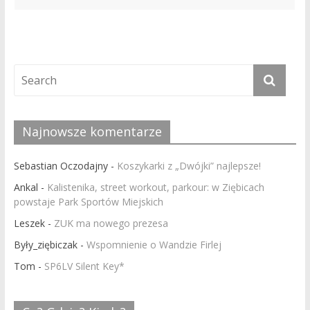
Najnowsze komentarze
Sebastian Oczodajny
-
Koszykarki z „Dwójki” najlepsze!
Ankal
-
Kalistenika, street workout, parkour: w Ziębicach
powstaje Park Sportów Miejskich
Leszek
-
ZUK ma nowego prezesa
Były_ziębiczak
-
Wspomnienie o Wandzie Firlej
Tom
-
SP6LV Silent Key*