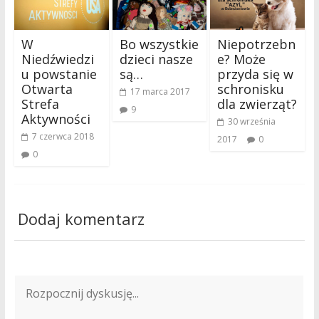
W
Bo wszystkie
Niepotrzebn
Niedźwiedzi
dzieci nasze
e? Może
u powstanie
są…
przyda się w
Otwarta
schronisku
17 marca 2017
Strefa
dla zwierząt?
9
Aktywności
30 września
7 czerwca 2018
2017
0
0
Dodaj komentarz