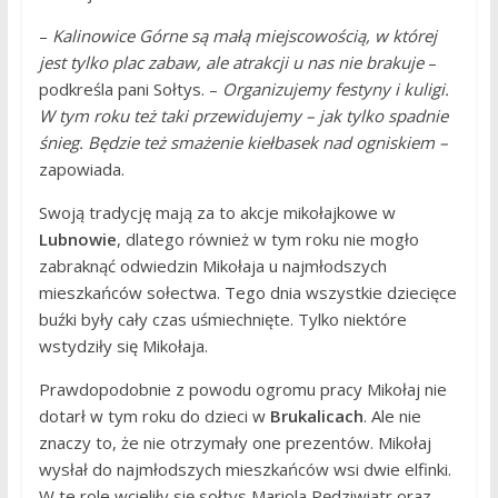
–
Kalinowice Górne są małą miejscowością, w której
jest tylko plac zabaw, ale atrakcji u nas nie brakuje
–
podkreśla pani Sołtys. –
Organizujemy festyny i kuligi.
W tym roku też taki przewidujemy – jak tylko spadnie
śnieg. Będzie też smażenie kiełbasek nad ogniskiem –
zapowiada.
Swoją tradycję mają za to akcje mikołajkowe w
Lubnowie
, dlatego również w tym roku nie mogło
zabraknąć odwiedzin Mikołaja u najmłodszych
mieszkańców sołectwa. Tego dnia wszystkie dziecięce
buźki były cały czas uśmiechnięte. Tylko niektóre
wstydziły się Mikołaja.
Prawdopodobnie z powodu ogromu pracy Mikołaj nie
dotarł w tym roku do dzieci w
Brukalicach
. Ale nie
znaczy to, że nie otrzymały one prezentów. Mikołaj
wysłał do najmłodszych mieszkańców wsi dwie elfinki.
W te role wcieliły się sołtys Mariola Pędziwiatr oraz