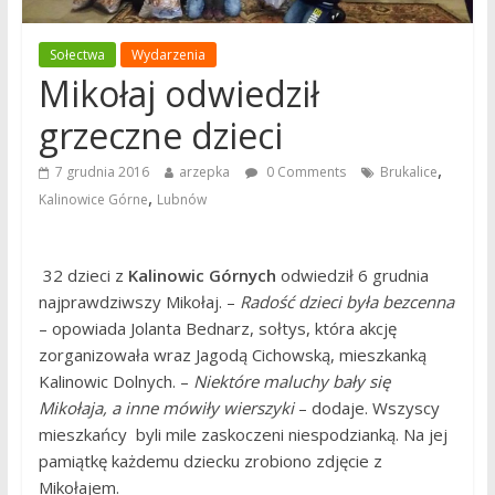
Sołectwa
Wydarzenia
Mikołaj odwiedził
grzeczne dzieci
,
7 grudnia 2016
arzepka
0 Comments
Brukalice
,
Kalinowice Górne
Lubnów
32 dzieci z
Kalinowic Górnych
odwiedził 6 grudnia
najprawdziwszy Mikołaj. –
Radość dzieci była bezcenna
– opowiada Jolanta Bednarz, sołtys, która akcję
zorganizowała wraz Jagodą Cichowską, mieszkanką
Kalinowic Dolnych. –
Niektóre maluchy bały się
Mikołaja, a inne mówiły wierszyki
– dodaje. Wszyscy
mieszkańcy byli mile zaskoczeni niespodzianką. Na jej
pamiątkę każdemu dziecku zrobiono zdjęcie z
Mikołajem.