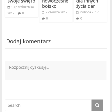
swoje święto
nowoczesne
dla innych
boisko
życia dar
13 października
2 czerwca 2017
29 lipca 2017
2017
0
0
0
Dodaj komentarz