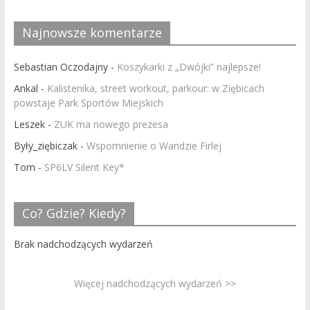
Najnowsze komentarze
Sebastian Oczodajny
-
Koszykarki z „Dwójki” najlepsze!
Ankal
-
Kalistenika, street workout, parkour: w Ziębicach
powstaje Park Sportów Miejskich
Leszek
-
ZUK ma nowego prezesa
Były_ziębiczak
-
Wspomnienie o Wandzie Firlej
Tom
-
SP6LV Silent Key*
Co? Gdzie? Kiedy?
Brak nadchodzących wydarzeń
Więcej nadchodzących wydarzeń >>