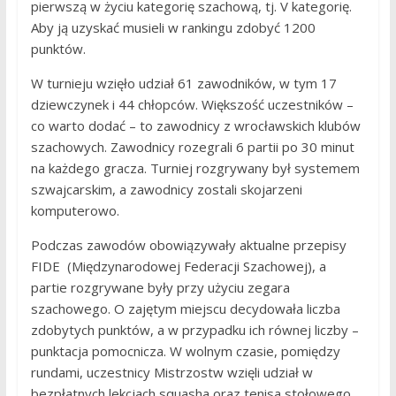
pierwszą w życiu kategorię szachową, tj. V kategorię.
Aby ją uzyskać musieli w rankingu zdobyć 1200
punktów.
W turnieju wzięło udział 61 zawodników, w tym 17
dziewczynek i 44 chłopców. Większość uczestników –
co warto dodać – to zawodnicy z wrocławskich klubów
szachowych. Zawodnicy rozegrali 6 partii po 30 minut
na każdego gracza. Turniej rozgrywany był systemem
szwajcarskim, a zawodnicy zostali skojarzeni
komputerowo.
Podczas zawodów obowiązywały aktualne przepisy
FIDE (Międzynarodowej Federacji Szachowej), a
partie rozgrywane były przy użyciu zegara
szachowego. O zajętym miejscu decydowała liczba
zdobytych punktów, a w przypadku ich równej liczby –
punktacja pomocnicza. W wolnym czasie, pomiędzy
rundami, uczestnicy Mistrzostw wzięli udział w
bezpłatnych lekcjach squasha oraz tenisa stołowego.