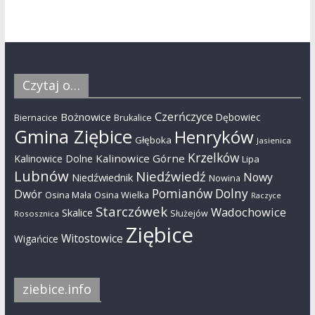
Czytaj o…
Czerńczyce
Bożnowice
Dębowiec
Biernacice
Brukalice
Gmina Ziębice
Henryków
Głęboka
Jasienica
Krzelków
Kalinowice Górne
Kalinowice Dolne
Lipa
Lubnów
Niedźwiedź
Nowy
Niedźwiednik
Nowina
Pomianów Dolny
Dwór
Osina Mała
Osina Wielka
Raczyce
Starczówek
Wadochowice
Skalice
Służejów
Rososznica
Ziębice
Witostowice
Wigańcice
ziebice.info