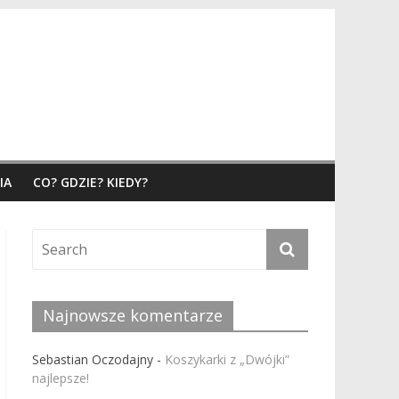
IA
CO? GDZIE? KIEDY?
Najnowsze komentarze
Sebastian Oczodajny
-
Koszykarki z „Dwójki”
najlepsze!