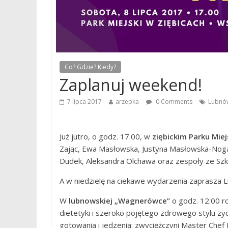
Co? Gdzie? Kiedy?
Zaplanuj weekend!
7 lipca 2017
arzepka
0 Comments
Lubnó
Już jutro, o godz. 17.00, w
ziębickim Parku Mie
Zając, Ewa Masłowska, Justyna Masłowska-Noga
Dudek, Aleksandra Olchawa oraz zespoły ze Szk
A w niedzielę na ciekawe wydarzenia zaprasza 
W
lubnowskiej „Wagnerówce”
o godz. 12.00 r
dietetyki i szeroko pojętego zdrowego stylu z
gotowania i jedzenia: zwyciężczyni Master Chef 