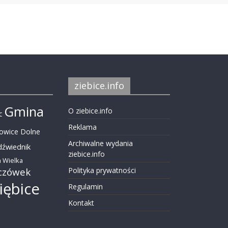
ziebice.info
Gmina
O ziebice.info
c
Reklama
nowice Dolne
Archiwalne wydania
dźwiednik
ziebice.info
 Wielka
czówek
Polityka prywatności
iębice
Regulamin
Kontakt