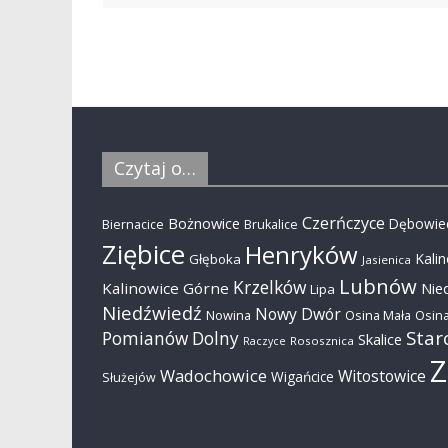
Czytaj o…
Czerńczyce
Bożnowice
Dębowie
Biernacice
Brukalice
Ziębice
Henryków
Kali
Głęboka
Jasienica
Lubnów
Krzelków
Kalinowice Górne
Nie
Lipa
Niedźwiedź
Nowy Dwór
Nowina
Osina Mała
Osina
Star
Pomianów Dolny
Skalice
Rososznica
Raczyce
Z
Wadochowice
Witostowice
Wigańcice
Służejów