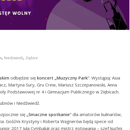
,
,
w
Niedźwiedź
Ziębice
jskim
odbędzie się
koncert „Muzyczny Park”
. Wystąpią: Asia
cz, Martyna Sury, Gru Crew, Mariusz Szczepanowski, Anna
oły Podstawowej nr 4 i Gimnazjum Publicznego w Ziębicach.
Lubnów i Niedźwiedź.
ozpocznie się
„Smaczne spotkanie”
dla amatorów kulinariów,
ycia. Gośćmi Krystyny i Roberta Wagnerów będą spece od
Junior 2017 Jula Cymbaluk oraz mistrz gotowania – szef kuchni