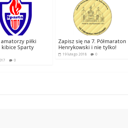
amatorzy piłki
Zapisz się na 7. Półmaraton
i kibice Sparty
Henrykowski i nie tylko!
19 lutego 2018
0
017
0