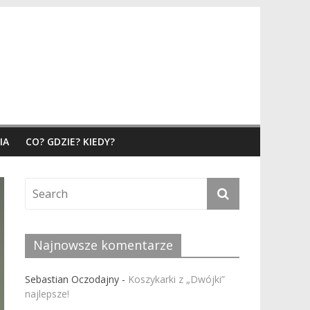
IA
CO? GDZIE? KIEDY?
Najnowsze komentarze
Sebastian Oczodajny
-
Koszykarki z „Dwójki”
najlepsze!