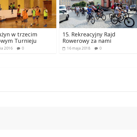
użyn w trzecim
15. Rekreacyjny Rajd
owym Turnieju
Rowerowy za nami
ia 2016
0
16 maja 2018
0