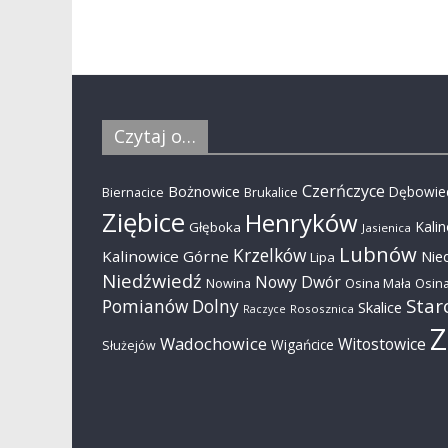
Czytaj o…
Czerńczyce
Bożnowice
Dębowie
Biernacice
Brukalice
Ziębice
Henryków
Kali
Głęboka
Jasienica
Lubnów
Krzelków
Kalinowice Górne
Nie
Lipa
Niedźwiedź
Nowy Dwór
Nowina
Osina Mała
Osina
Star
Pomianów Dolny
Skalice
Rososznica
Raczyce
Z
Wadochowice
Witostowice
Wigańcice
Służejów