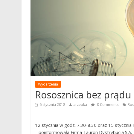
Wydarzenia
Rososznica bez prądu 
6 stycznia 2018
arzepka
0 Comments
Ros
12 stycznia w godz. 7.30-8.30 oraz 15 styczni
– poinformowała Firma Tauron Dystrybucja S.A.