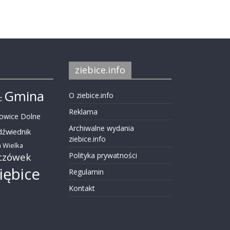
ziebice.info
Gmina
O ziebice.info
c
Reklama
nowice Dolne
Archiwalne wydania
dźwiednik
ziebice.info
 Wielka
czówek
Polityka prywatności
iębice
Regulamin
Kontakt