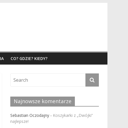
IA
CO? GDZIE? KIEDY?
Najnowsze komentarze
Sebastian Oczodajny
-
Koszykarki z „Dwójki”
najlepsze!