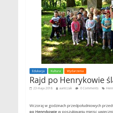
Edukacja
Kultura
Wydarzenia
Rajd po Henrykowie ś
23 maja 2018
aantczak
0 Comments
Hen
Wczoraj w godzinach przedpołudniowych przeds
po Henrykowie
w poszukiwaniu miejsc uwieczn