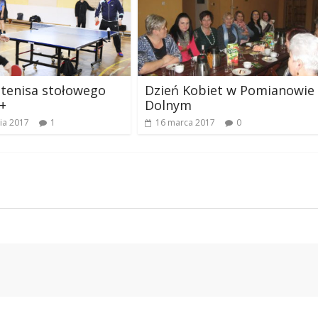
 tenisa stołowego
Dzień Kobiet w Pomianowie
0+
Dolnym
ia 2017
1
16 marca 2017
0