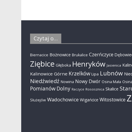
Czytaj o…
Czerńczyce
Bożnowice
Dębowie
Biernacice
Brukalice
Ziębice
Henryków
Kali
Głęboka
Jasienica
Lubnów
Krzelków
Kalinowice Górne
Nie
Lipa
Niedźwiedź
Nowy Dwór
Nowina
Osina Mała
Osina
Star
Pomianów Dolny
Skalice
Rososznica
Raczyce
Z
Wadochowice
Witostowice
Wigańcice
Służejów