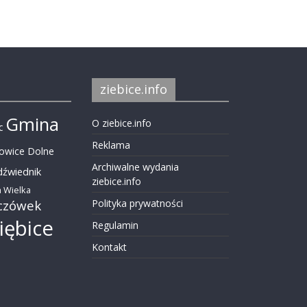
ziebice.info
Gmina
O ziebice.info
c
Reklama
nowice Dolne
Archiwalne wydania
dźwiednik
ziebice.info
 Wielka
czówek
Polityka prywatności
iębice
Regulamin
Kontakt