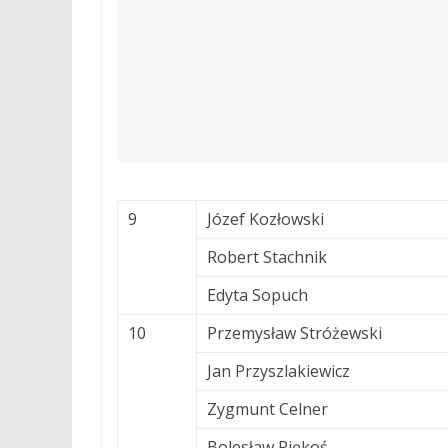
9
Józef Kozłowski
Robert Stachnik
Edyta Sopuch
10
Przemysław Stróżewski
Jan Przyszlakiewicz
Zygmunt Celner
Bolesław Piękoś