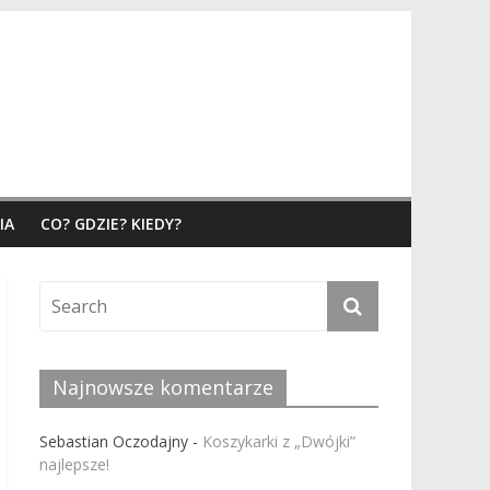
IA
CO? GDZIE? KIEDY?
Najnowsze komentarze
Sebastian Oczodajny
-
Koszykarki z „Dwójki”
najlepsze!