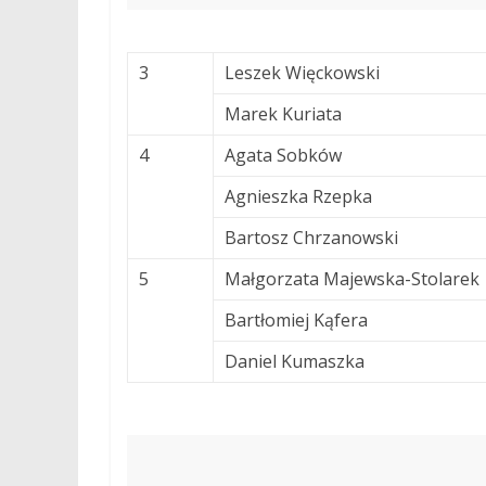
3
Leszek Więckowski
Marek Kuriata
4
Agata Sobków
Agnieszka Rzepka
Bartosz Chrzanowski
5
Małgorzata Majewska-Stolarek
Bartłomiej Kąfera
Daniel Kumaszka