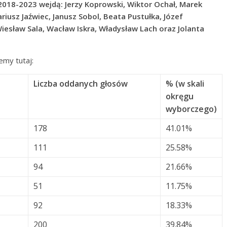
 2018-2023 wejdą: Jerzy Koprowski, Wiktor Ochał, Marek
riusz Jaźwiec, Janusz Sobol, Beata Pustułka, Józef
Wiesław Sala, Wacław Iskra, Władysław Lach oraz Jolanta
my tutaj:
Liczba oddanych głosów
% (w skali
okręgu
wyborczego)
178
41.01%
111
25.58%
94
21.66%
51
11.75%
92
18.33%
200
39.84%