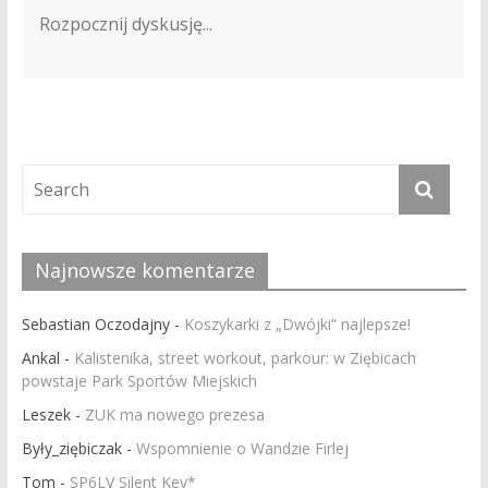
Najnowsze komentarze
Sebastian Oczodajny
-
Koszykarki z „Dwójki” najlepsze!
Ankal
-
Kalistenika, street workout, parkour: w Ziębicach
powstaje Park Sportów Miejskich
Leszek
-
ZUK ma nowego prezesa
Były_ziębiczak
-
Wspomnienie o Wandzie Firlej
Tom
-
SP6LV Silent Key*