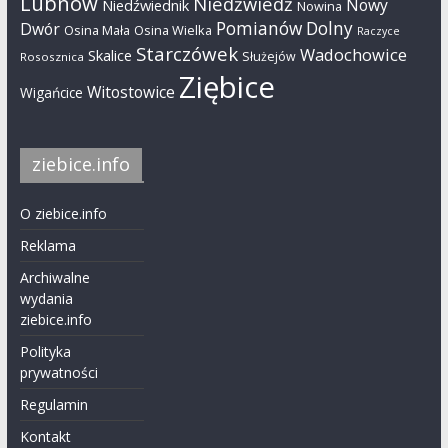
Lubnów
Niedźwiedź
Nowy
Niedźwiednik
Nowina
Pomianów Dolny
Dwór
Osina Mała
Osina Wielka
Raczyce
Starczówek
Wadochowice
Skalice
Służejów
Rososznica
Ziębice
Witostowice
Wigańcice
ziebice.info
O ziebice.info
Reklama
Archiwalne
wydania
ziebice.info
Polityka
prywatności
Regulamin
Kontakt