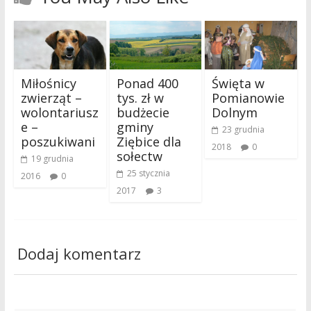
Miłośnicy
Ponad 400
Święta w
zwierząt –
tys. zł w
Pomianowie
wolontariusz
budżecie
Dolnym
e –
gminy
23 grudnia
poszukiwani
Ziębice dla
2018
0
sołectw
19 grudnia
25 stycznia
2016
0
2017
3
Dodaj komentarz