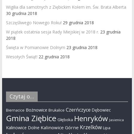
Wigilia dla samotnych z Ziębickim Kołem im. Św. Brata Alberta
30 grudnia 2018
Szczęśliwego Nowego Roku!
29 grudnia 2018
W piątek ostatnia sesja Rady Miejskiej w 2018 r.
23 grudnia
2018
Święta w Pomianowie Dolnym
23 grudnia 2018
Wesołych Świąt!
22 grudnia 2018
Czytaj o…
Czerńczyce
Bożnowice
Dębowiec
Biernacice
Brukalice
Gmina Ziębice
Henryków
Głęboka
Jasienica
Krzelków
Kalinowice Górne
Kalinowice Dolne
Lipa