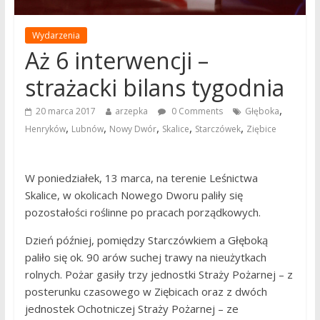
Wydarzenia
Aż 6 interwencji –
strażacki bilans tygodnia
,
20 marca 2017
arzepka
0 Comments
Głęboka
,
,
,
,
,
Henryków
Lubnów
Nowy Dwór
Skalice
Starczówek
Ziębice
W poniedziałek, 13 marca, na terenie Leśnictwa
Skalice, w okolicach Nowego Dworu paliły się
pozostałości roślinne po pracach porządkowych.
Dzień później, pomiędzy Starczówkiem a Głęboką
paliło się ok. 90 arów suchej trawy na nieużytkach
rolnych. Pożar gasiły trzy jednostki Straży Pożarnej – z
posterunku czasowego w Ziębicach oraz z dwóch
jednostek Ochotniczej Straży Pożarnej – ze