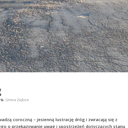
g
Gmina Ziębice
adzą coroczną – jesienną lustrację dróg i zwracają się z
go o przekazywanie uwag i spostrzeżeń dotyczących stanu