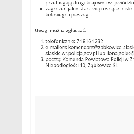
przebiegają drogi krajowe i wojewódzk
zagrożeń jakie stanowią rosnące blisk
kołowego i pieszego.
Uwagi można zgłaszać:
telefonicznie: 74 8164 232
e-mailem: komendant@zabkowice-slaskie
slaskie.wr.policja.gov.pl lub ilona.golec
pocztą: Komenda Powiatowa Policji w Z
Niepodległości 10, Ząbkowice Śl.