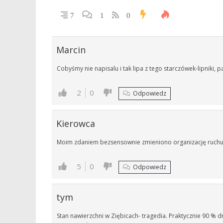
7
1
0
Marcin
Cobyśmy nie napisalu i tak lipa z tego starczówek-lipniki
2
0
Odpowiedz
Kierowca
Moim zdaniem bezsensownie zmieniono organizację ruchu 
5
0
Odpowiedz
tym
Stan nawierzchni w Ziębicach- tragedia. Praktycznie 90 % 