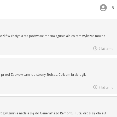
8
, paczków-chałypki taż podwozie można zgubić ale co tam wyliczać można
7 lat temu
przed Ząbkowicami od strony Stolca… Całkiem brak logiki
7 lat temu
dróg w gminie nadaje się do Generalnego Remontu. Tutaj drogi są dla aut