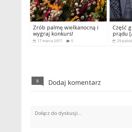
Zrób palmę wielkanocną i
Część g
wygraj konkurs!
prądu 
17 marca 2017
0
29 paźdz
8
Dodaj komentarz