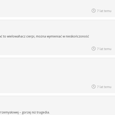
7 lat temu
hać to wielowahacz cierpi, można wymieniać w nieskończoność
7 lat temu
7 lat temu
rzemysłowej – gorzej niż tragedia.