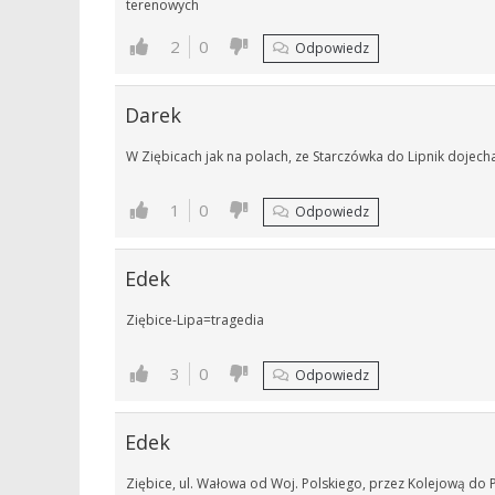
terenowych
2
0
Odpowiedz
Darek
W Ziębicach jak na polach, ze Starczówka do Lipnik dojec
1
0
Odpowiedz
Edek
Ziębice-Lipa=tragedia
3
0
Odpowiedz
Edek
Ziębice, ul. Wałowa od Woj. Polskiego, przez Kolejową do P