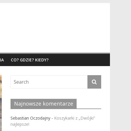
IA
CO? GDZIE? KIEDY?
Najnowsze komentarze
Sebastian Oczodajny
-
Koszykarki z „Dwójki”
najlepsze!