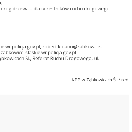
ie
o dróg drzewa – dla uczestników ruchu drogowego
.wr.policja.gov.pl, robert.kolano@zabkowice-
@zabkowice-slaskie.wr.policja.gov.pl
ąbkowicach Śl., Referat Ruchu Drogowego, ul.
KPP w Ząbkowicach Śl. / red.