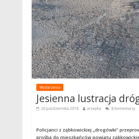
Wydarzenia
Jesienna lustracja dró
26 października 2018
arzepka
8 komentarzy
Policjanci z ząbkowickiej „drogówki” przeprow
prośbą do mieszkańców powiatu ząbkowickie