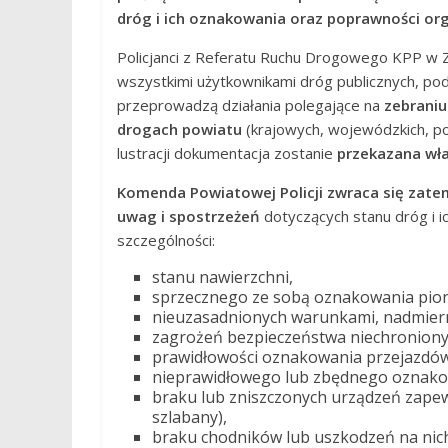
dróg i ich oznakowania oraz poprawności org
Policjanci z Referatu Ruchu Drogowego KPP w Zą
wszystkimi użytkownikami dróg publicznych, po
przeprowadzą działania polegające na
zebraniu
drogach powiatu
(krajowych, wojewódzkich, p
lustracji dokumentacja zostanie
przekazana wł
Komenda Powiatowej Policji zwraca się zat
uwag i spostrzeżeń
dotyczących stanu dróg i i
szczególności:
stanu nawierzchni,
sprzecznego ze sobą oznakowania pio
nieuzasadnionych warunkami, nadmierni
zagrożeń bezpieczeństwa niechronionyc
prawidłowości oznakowania przejazdów
nieprawidłowego lub zbędnego oznako
braku lub zniszczonych urządzeń zapew
szlabany),
braku chodników lub uszkodzeń na nich,