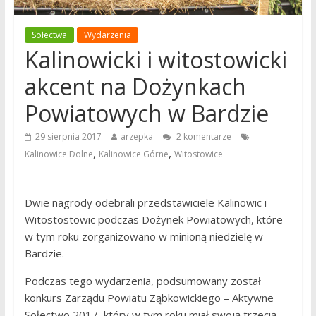
Sołectwa
Wydarzenia
Kalinowicki i witostowicki
akcent na Dożynkach
Powiatowych w Bardzie
29 sierpnia 2017
arzepka
2 komentarze
,
,
Kalinowice Dolne
Kalinowice Górne
Witostowice
Dwie nagrody odebrali przedstawiciele Kalinowic i
Witostostowic podczas Dożynek Powiatowych, które
w tym roku zorganizowano w minioną niedzielę w
Bardzie.
Podczas tego wydarzenia, podsumowany został
konkurs Zarządu Powiatu Ząbkowickiego – Aktywne
Sołectwo 2017, który w tym roku miał swoją trzecią