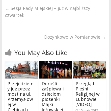
←
Sesja Rady Miejskiej – już w najbliższy
czwartek
Dożynkowo w Pomianowie
→
You May Also Like
Przejedziem
Dorośli
Przegląd
y już przez
zaśpiewali
Pieśni
most na ul.
dzieciom
Religijnej w
Przemysłow
piosenki
Lubnowie
ej w
Majki
[VIDEO]
Ziębicach
Jeżowskiej
15 maja 2017