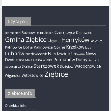
Czytaj o…
Czerńczyce
Bożnowice
Dębowiec
Biernacice
Brukalice
Gmina Ziębice
Henryków
Głęboka
Jasienica
Krzelków
Kalinowice Górne
Kalinowice Dolne
Lipa
Lubnów
Niedźwiedź
Nowy
Niedźwiednik
Nowina
Pomianów Dolny
Dwór
Osina Mała
Osina Wielka
Raczyce
Starczówek
Wadochowice
Skalice
Służejów
Rososznica
Ziębice
Witostowice
Wigańcice
ziebice.info
O ziebice.info