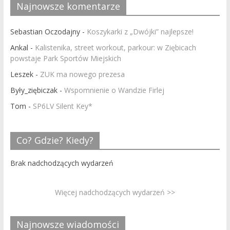
Najnowsze komentarze
Sebastian Oczodajny
-
Koszykarki z „Dwójki” najlepsze!
Ankal
-
Kalistenika, street workout, parkour: w Ziębicach
powstaje Park Sportów Miejskich
Leszek
-
ZUK ma nowego prezesa
Były_ziębiczak
-
Wspomnienie o Wandzie Firlej
Tom
-
SP6LV Silent Key*
Co? Gdzie? Kiedy?
Brak nadchodzących wydarzeń
Więcej nadchodzących wydarzeń >>
Najnowsze wiadomości