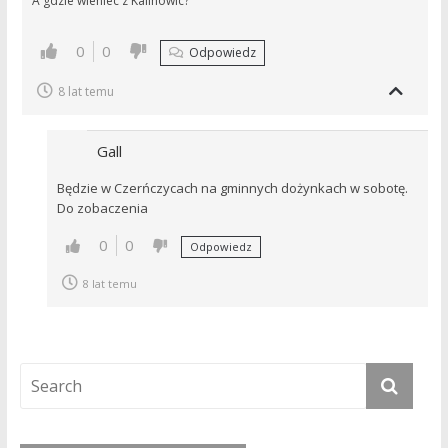
A gdzie wieniec z Kalinowic?
0
0
Odpowiedz
8 lat temu
Gall
Będzie w Czerńczycach na gminnych dożynkach w sobotę.
Do zobaczenia
0
0
Odpowiedz
8 lat temu