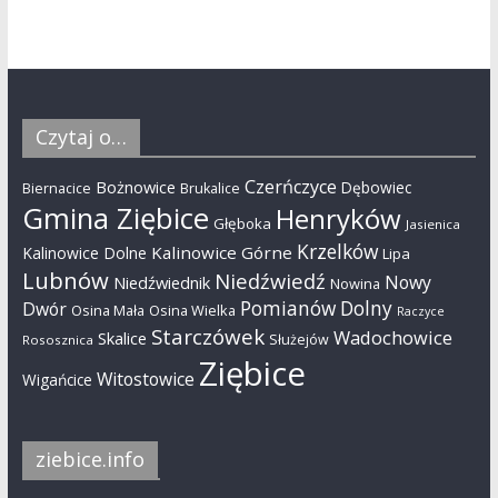
Czytaj o…
Czerńczyce
Bożnowice
Dębowiec
Biernacice
Brukalice
Gmina Ziębice
Henryków
Głęboka
Jasienica
Krzelków
Kalinowice Górne
Kalinowice Dolne
Lipa
Lubnów
Niedźwiedź
Nowy
Niedźwiednik
Nowina
Pomianów Dolny
Dwór
Osina Mała
Osina Wielka
Raczyce
Starczówek
Wadochowice
Skalice
Służejów
Rososznica
Ziębice
Witostowice
Wigańcice
ziebice.info