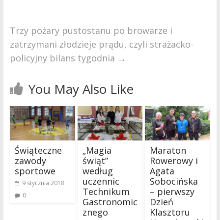
Trzy pożary pustostanu po browarze i
zatrzymani złodzieje prądu, czyli strażacko-
policyjny bilans tygodnia
→
You May Also Like
Świąteczne
„Magia
Maraton
zawody
świąt”
Rowerowy i
sportowe
według
Agata
uczennic
Sobocińska
9 stycznia 2018
Technikum
– pierwszy
0
Gastronomic
Dzień
znego
Klasztoru