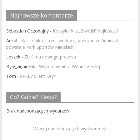
Najnowsze komentarze
Sebastian Oczodajny
-
Koszykarki z „Dwójki” najlepsze!
Ankal
-
Kalistenika, street workout, parkour: w Ziębicach
powstaje Park Sportów Miejskich
Leszek
-
ZUK ma nowego prezesa
Były_ziębiczak
-
Wspomnienie o Wandzie Firlej
Tom
-
SP6LV Silent Key*
Co? Gdzie? Kiedy?
Brak nadchodzących wydarzeń
Więcej nadchodzących wydarzeń >>