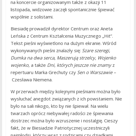
na koncercie organizowanym także z okazji 11
listopada, widzowie zaczęli spontanicznie śpiewać
wspólnie z solistami.
Biesiadę prowadził dyrektor Centrum oraz Aneta
Leńska z Centrum Kształcenia Muzycznego „Hit”.
Tekst pieśni wyświetlono na dużym ekranie. Wśród
wykonywanych pieśni znalazły się:
Szare szeregi
,
Dumka na dwa serca
,
Maszerują strzelcy,
Wojenko
wojenko,
a także
Dni, których jeszcze nie znamy
z
repertuaru Marka Grechuty czy
Sen o Warszawie –
Czesława Niemena.
W przerwach między kolejnymi pieśniami można było
wysłuchać anegdot związanych z ich powstaniem. Nie
było na sali nikogo, kto by nie śpiewał. Na wielu
twarzach oprócz niebywałej radości ze śpiewania
dostrzec można było wzruszenie i nostalgię. Cieszy
fakt, że w Biesiadzie Patriotycznej uczestniczyli
najmłodsi, którzy wraz z rodzicami czy dziadkami