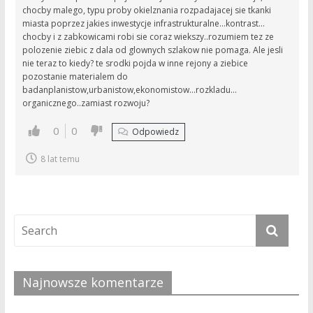
chocby malego, typu proby okielznania rozpadajacej sie tkanki
miasta poprzez jakies inwestycje infrastrukturalne…kontrast…
chocby i z zabkowicami robi sie coraz wiekszy..rozumiem tez ze
polozenie ziebic z dala od glownych szlakow nie pomaga. Ale jesli
nie teraz to kiedy? te srodki pojda w inne rejony a ziebice
pozostanie materialem do
badanplanistow,urbanistow,ekonomistow…rozkladu…
organicznego..zamiast rozwoju?
0
0
Odpowiedz
8 lat temu
Najnowsze komentarze