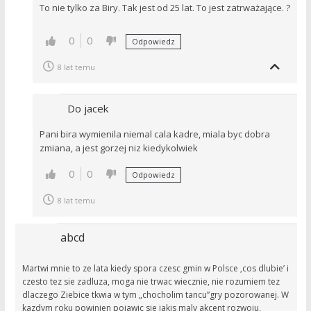
To nie tylko za Biry. Tak jest od 25 lat. To jest zatrważające. ?
0
0
Odpowiedz
8 lat temu
Do jacek
Pani bira wymienila niemal cala kadre, miala byc dobra
zmiana, a jest gorzej niz kiedykolwiek
0
0
Odpowiedz
8 lat temu
abcd
Martwi mnie to ze lata kiedy spora czesc gmin w Polsce ‚cos dlubie’ i
czesto tez sie zadluza, moga nie trwac wiecznie, nie rozumiem tez
dlaczego Ziebice tkwia w tym „chocholim tancu”gry pozorowanej. W
kazdym roku powinien pojawic sie jakis maly akcent rozwoju,