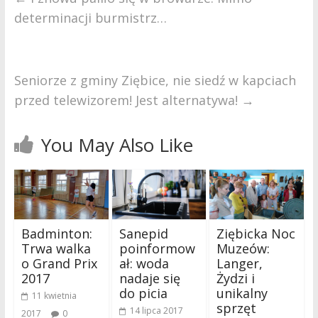
determinacji burmistrz…
Seniorze z gminy Ziębice, nie siedź w kapciach
przed telewizorem! Jest alternatywa!
→
You May Also Like
Badminton:
Sanepid
Ziębicka Noc
Trwa walka
poinformow
Muzeów:
o Grand Prix
ał: woda
Langer,
2017
nadaje się
Żydzi i
do picia
unikalny
11 kwietnia
sprzęt
14 lipca 2017
2017
0