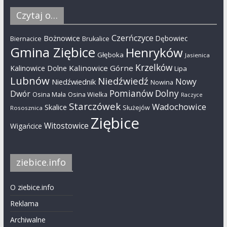
Czytaj o…
Czerńczyce
Bożnowice
Dębowiec
Biernacice
Brukalice
Gmina Ziębice
Henryków
Głęboka
Jasienica
Krzelków
Kalinowice Górne
Kalinowice Dolne
Lipa
Lubnów
Niedźwiedź
Nowy
Niedźwiednik
Nowina
Pomianów Dolny
Dwór
Osina Mała
Osina Wielka
Raczyce
Starczówek
Wadochowice
Skalice
Służejów
Rososznica
Ziębice
Witostowice
Wigańcice
ziebice.info
O ziebice.info
Reklama
Archiwalne