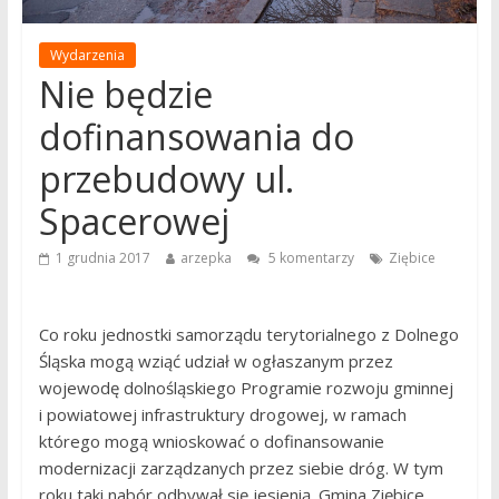
Wydarzenia
Nie będzie
dofinansowania do
przebudowy ul.
Spacerowej
1 grudnia 2017
arzepka
5 komentarzy
Ziębice
Co roku jednostki samorządu terytorialnego z Dolnego
Śląska mogą wziąć udział w ogłaszanym przez
wojewodę dolnośląskiego Programie rozwoju gminnej
i powiatowej infrastruktury drogowej, w ramach
którego mogą wnioskować o dofinansowanie
modernizacji zarządzanych przez siebie dróg. W tym
roku taki nabór odbywał się jesienią. Gmina Ziębice