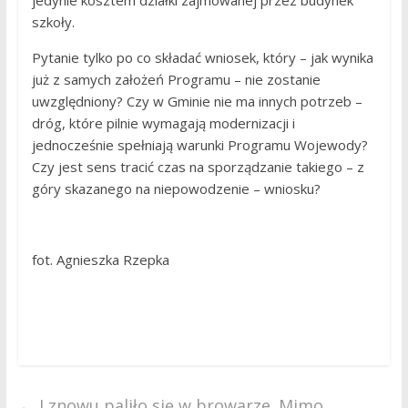
jedynie kosztem działki zajmowanej przez budynek
szkoły.
Pytanie tylko po co składać wniosek, który – jak wynika
już z samych założeń Programu – nie zostanie
uwzględniony? Czy w Gminie nie ma innych potrzeb –
dróg, które pilnie wymagają modernizacji i
jednocześnie spełniają warunki Programu Wojewody?
Czy jest sens tracić czas na sporządzanie takiego – z
góry skazanego na niepowodzenie – wniosku?
fot. Agnieszka Rzepka
←
I znowu paliło się w browarze. Mimo