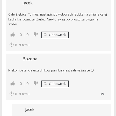
Jacek
Całe Ziębice. Tu musi nastąpić po wyborach radykalna zmiana całej
kadry kierowniczej Ziębic. Niektórzy są po prostu za długo na
stołku.
0
0
Odpowiedz
8 lat temu
Bozena
Niekompetencja urzednikow pani biry jest zatrważające 🙁
0
0
Odpowiedz
8 lat temu
Jacek