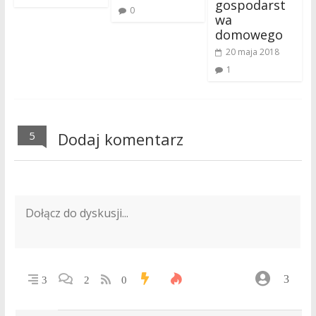
gospodarst
0
wa
domowego
20 maja 2018
1
5
Dodaj komentarz
3
3
2
0