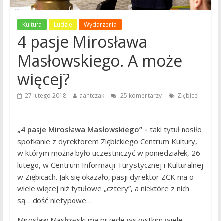
Kultura
Ludzie
Wydarzenia
4 pasje Mirosława
Masłowskiego. A może
więcej?
27 lutego 2018
aantczak
25 komentarzy
Ziębice
„4 pasje Mirosława Masłowskiego” –
taki tytuł nosiło
spotkanie z dyrektorem Ziębickiego Centrum Kultury,
w którym można było uczestniczyć w poniedziałek, 26
lutego, w Centrum Informacji Turystycznej i Kulturalnej
w Ziębicach. Jak się okazało, pasji dyrektor ZCK ma o
wiele więcej niż tytułowe „cztery”, a niektóre z nich
są… dość nietypowe…
Mirosław Masłowski ma przede wszystkim wiele