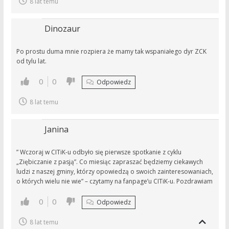
8 lat temu
Dinozaur
Po prostu duma mnie rozpiera że mamy tak wspaniałego dyr ZCK
od tylu lat.
0
0
Odpowiedz
8 lat temu
Janina
” Wczoraj w CITiK-u odbyło się pierwsze spotkanie z cyklu
„Ziębiczanie z pasją”. Co miesiąc zapraszać będziemy ciekawych
ludzi z naszej gminy, którzy opowiedzą o swoich zainteresowaniach,
o których wielu nie wie” – czytamy na fanpage’u CITiK-u. Pozdrawiam
0
0
Odpowiedz
8 lat temu