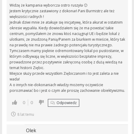
Widzę że kampania wyborcza ostro ruszyła 🙂
Jestem krytycznie zastawiony z dokonań Pani Burmistrz ale też
większości radnych !
Jednak dziwi mnie że atakuje się inicjatywę, która akurat w ostatnim
okresie wypaliła. Kiedy dowiedziałem się że ma powstać takie
centrum, pomyślałem że znowu ktoś naciągnął UE i będzie lokal z
ulotkami, ze znudzoną Panią/Panem za biurkiem w mieście, który tak
na prawdę nie ma prawie żadnego potencjału turystycznego.
Tymczasem mamy pięknie odremontowany lokal po pustostanie, w
którym odbywają się liczne, w większości bezpłatne imprezy,
prowadzone przez pozytywnie zakręconą osobę z dużą wiedzą na
temat historii Ziębic.
Miejsce służy przede wszystkim Ziębiczanom i to jest zaleta a nie
wada!
A o innych nie-dokonaniach władzy możemy oczywiście
porozmawiać bo i jest o czym ale proszę zachowanie obiektywizmu.
0
0
Odpowiedz
8 lat temu
Olek