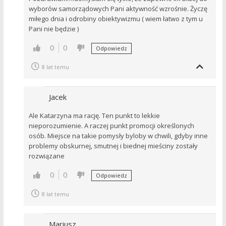
wyborów samorządowych Pani aktywność wzrośnie. Życzę
miłego dnia i odrobiny obiektywizmu ( wiem łatwo z tym u
Pani nie będzie )
0
0
Odpowiedz
8 lat temu
Jacek
Ale Katarzyna ma rację. Ten punkt to lekkie
nieporozumienie. A raczej punkt promocji określonych
osób. Miejsce na takie pomysły byloby w chwili, gdyby inne
problemy obskurnej, smutnej i biednej mieściny zostały
rozwiązane
0
0
Odpowiedz
8 lat temu
Mariusz