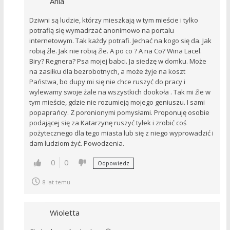
Ania
Dziwni są ludzie, którzy mieszkają w tym mieście i tylko
potrafią się wymadrzać anonimowo na portalu
internetowym. Tak każdy potrafi. Jechać na kogo się da. Jak
robią źle. Jak nie robią źle. A po co ? A na Co? Wina Lacel.
Biry? Regnera? Psa mojej babci. Ja siedzę w domku. Może
na zasiłku dla bezrobotnych, a może żyje na koszt
Państwa, bo dupy mi się nie chce ruszyć do pracy i
wylewamy swoje żale na wszystkich dookoła . Tak mi źle w
tym mieście, gdzie nie rozumieją mojego geniuszu. I sami
popaprańcy. Z poronionymi pomysłami. Proponuję osobie
podającej się za Katarzynę ruszyć tyłek i zrobić coś
pożytecznego dla tego miasta lub się z niego wyprowadzić i
dam ludziom żyć. Powodzenia.
0
0
Odpowiedz
8 lat temu
Wioletta