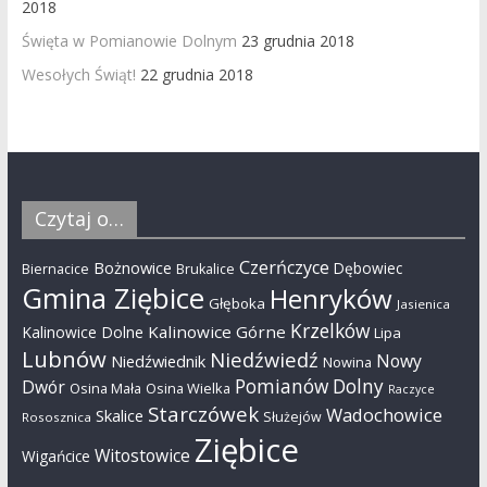
2018
Święta w Pomianowie Dolnym
23 grudnia 2018
Wesołych Świąt!
22 grudnia 2018
Czytaj o…
Czerńczyce
Bożnowice
Dębowiec
Biernacice
Brukalice
Gmina Ziębice
Henryków
Głęboka
Jasienica
Krzelków
Kalinowice Górne
Kalinowice Dolne
Lipa
Lubnów
Niedźwiedź
Nowy
Niedźwiednik
Nowina
Pomianów Dolny
Dwór
Osina Mała
Osina Wielka
Raczyce
Starczówek
Wadochowice
Skalice
Służejów
Rososznica
Ziębice
Witostowice
Wigańcice