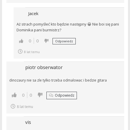
Jacek
Aż strach pomyśleć kto będzie następny 😀 Nie boi się pani
Dominika pani burmistrz?
0
0
Odpowiedz
8 lat temu
piotr obserwator
dinozaury nie sa zle tylko trzeba odmalowac i bedzie gitara
0
0
Odpowiedz
8 lat temu
vis