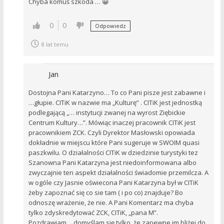
Chyba komuś szkoda … 😀
0
0
Odpowiedz
8 lat temu
Jan
Dostojna Pani Katarzyno… To co Pani pisze jest zabawne i
…głupie. CITiK w nazwie ma „Kulturę” . CITiK jest jednostką
podlegającą „… instytucji zwanej na wyrost Ziębickie
Centrum Kultury…”. Mówiąc inaczej pracownik CITiK jest
pracownikiem ZCK. Czyli Dyrektor Masłowski opowiada
dokładnie w miejscu które Pani sugeruje w SWOIM quasi
paszkwilu. O działalności CITiK w dziedzinie turystyki tez
Szanowna Pani Katarzyna jest niedoinformowana albo
zwyczajnie ten aspekt działalności świadomie przemilcza. A
w ogóle czy Jasnie oświecona Pani Katarzyna był w CITiK
żeby zapoznać się co sie tam ( i po co) znajduje? Bo
odnoszę wrażenie, że nie. A Pani Komentarz ma chyba
tylko zdyskredytować ZCK, CITiK, „pana M”.
Pozdrawiam….domyślam się tylko, że zapewne im bliżej do