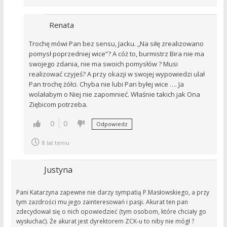
Renata
Trochę mówi Pan bez sensu, Jacku. „Na siłę zrealizowano
pomysł poprzedniej wice”? A cóż to, burmistrz Bira nie ma
swojego zdania, nie ma swoich pomysłów ? Musi
realizować czyjeś? A przy okazji w swojej wypowiedzi ulał
Pan trochę żółci. Chyba nie lubi Pan byłej wice …. Ja
wolałabym o Niej nie zapomnieć. Właśnie takich jak Ona
Ziębicom potrzeba.
0
0
Odpowiedz
8 lat temu
Justyna
Pani Katarzyna zapewne nie darzy sympatią P.Masłowskiego, a przy
tym zazdrości mu jego zainteresowań i pasji. Akurat ten pan
zdecydował się o nich opowiedzieć (tym osobom, które chciały go
wysłuchać). Że akurat jest dyrektorem ZCK-u to niby nie mógł ?