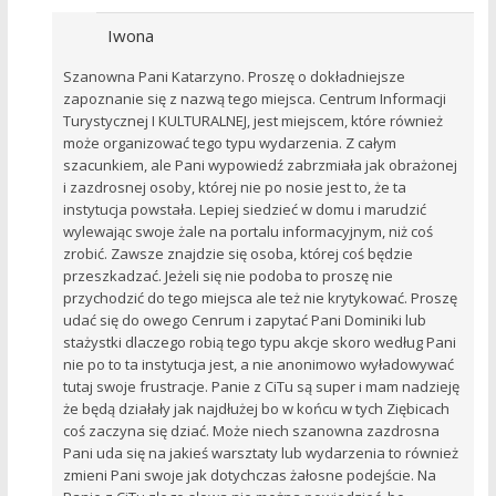
Iwona
Szanowna Pani Katarzyno. Proszę o dokładniejsze
zapoznanie się z nazwą tego miejsca. Centrum Informacji
Turystycznej I KULTURALNEJ, jest miejscem, które również
może organizować tego typu wydarzenia. Z całym
szacunkiem, ale Pani wypowiedź zabrzmiała jak obrażonej
i zazdrosnej osoby, której nie po nosie jest to, że ta
instytucja powstała. Lepiej siedzieć w domu i marudzić
wylewając swoje żale na portalu informacyjnym, niż coś
zrobić. Zawsze znajdzie się osoba, której coś będzie
przeszkadzać. Jeżeli się nie podoba to proszę nie
przychodzić do tego miejsca ale też nie krytykować. Proszę
udać się do owego Cenrum i zapytać Pani Dominiki lub
stażystki dlaczego robią tego typu akcje skoro według Pani
nie po to ta instytucja jest, a nie anonimowo wyładowywać
tutaj swoje frustracje. Panie z CiTu są super i mam nadzieję
że będą działały jak najdłużej bo w końcu w tych Ziębicach
coś zaczyna się dziać. Może niech szanowna zazdrosna
Pani uda się na jakieś warsztaty lub wydarzenia to również
zmieni Pani swoje jak dotychczas żałosne podejście. Na