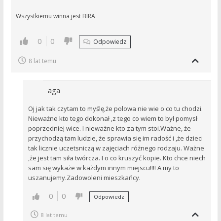
Wszystkiemu winna jest BIRA
0
0
Odpowiedz
8 lat temu
aga
Oj jak tak czytam to myślę,że polowa nie wie o co tu chodzi.
Nieważne kto tego dokonał ,z tego co wiem to był pomysł
poprzedniej wice. I nieważne kto za tym stoi.Ważne, że
przychodzą tam ludzie, że sprawia się im radość i ,że dzieci
tak licznie uczetsniczą w zajęciach różnego rodzaju. Ważne
,że jest tam siła twórcza. I o co kruszyć kopie. Kto chce niech
sam się wykaże w każdym innym miejscu!!!! A my to
uszanujemy.Zadowoleni mieszkańcy.
0
0
Odpowiedz
8 lat temu