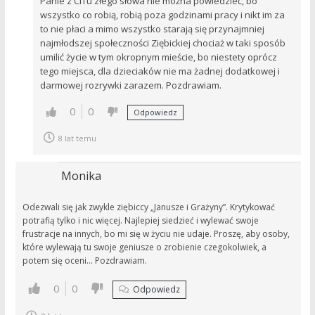
Panie z CiTu złego słowa nie można powiedzieć, bo
wszystko co robią, robią poza godzinami pracy i nikt im za
to nie płaci a mimo wszystko starają się przynajmniej
najmłodszej społeczności Ziębickiej chociaż w taki sposób
umilić życie w tym okropnym mieście, bo niestety oprócz
tego miejsca, dla dzieciaków nie ma żadnej dodatkowej i
darmowej rozrywki zarazem. Pozdrawiam.
0
0
Odpowiedz
8 lat temu
Monika
Odezwali się jak zwykle ziębiccy „Janusze i Grażyny”. Krytykować
potrafią tylko i nic więcej. Najlepiej siedzieć i wylewać swoje
frustracje na innych, bo mi się w życiu nie udaje. Proszę, aby osoby,
które wylewają tu swoje geniusze o zrobienie czegokolwiek, a
potem się oceni… Pozdrawiam.
0
0
Odpowiedz