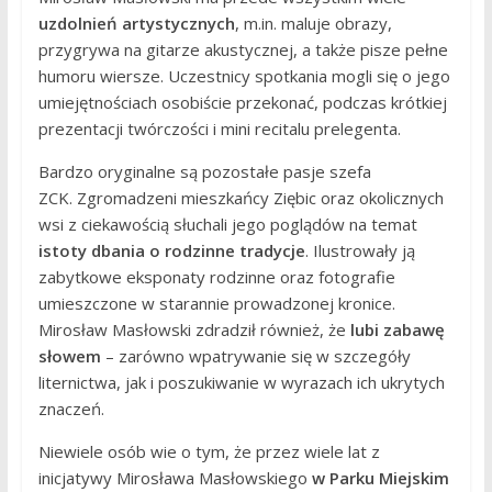
uzdolnień artystycznych
, m.in. maluje obrazy,
przygrywa na gitarze akustycznej, a także pisze pełne
humoru wiersze. Uczestnicy spotkania mogli się o jego
umiejętnościach osobiście przekonać, podczas krótkiej
prezentacji twórczości i mini recitalu prelegenta.
Bardzo oryginalne są pozostałe pasje szefa
ZCK. Zgromadzeni mieszkańcy Ziębic oraz okolicznych
wsi z ciekawością słuchali jego poglądów na temat
istoty dbania o rodzinne tradycje
. Ilustrowały ją
zabytkowe eksponaty rodzinne oraz fotografie
umieszczone w starannie prowadzonej kronice.
Mirosław Masłowski zdradził również, że
lubi zabawę
słowem
– zarówno wpatrywanie się w szczegóły
liternictwa, jak i poszukiwanie w wyrazach ich ukrytych
znaczeń.
Niewiele osób wie o tym, że przez wiele lat z
inicjatywy Mirosława Masłowskiego
w Parku Miejskim