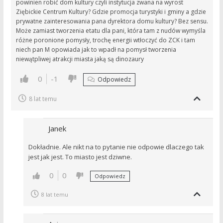
powinien robić dom kultury czyli instytucja zwana na wyrost
Ziębickie Centrum Kultury? Gdzie promocja turystyki i gminy a gdzie
prywatne zainteresowania pana dyrektora domu kultury? Bez sensu.
Może zamiast tworzenia etatu dla pani, która tam z nudów wymyśla
różne poronione pomysły, trochę energii wtłoczyć do ZCK i tam
niech pan M opowiada jak to wpadł na pomysł tworzenia
niewątpliwej atrakcji miasta jaką są dinozaury
0
-1
Odpowiedz
8 lat temu
Janek
Dokładnie. Ale nikt na to pytanie nie odpowie dlaczego tak
jest jak jest. To miasto jest dziwne.
0
0
Odpowiedz
8 lat temu