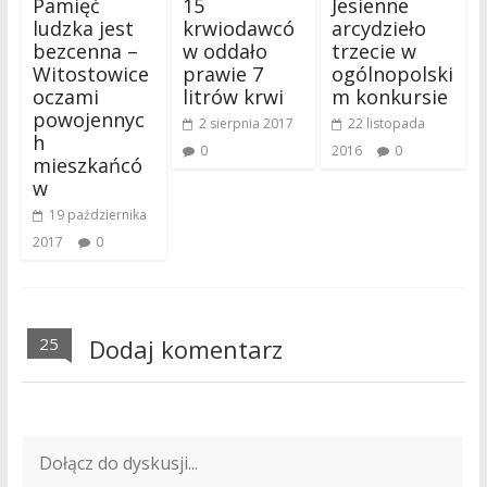
Pamięć
15
Jesienne
ludzka jest
krwiodawcó
arcydzieło
bezcenna –
w oddało
trzecie w
Witostowice
prawie 7
ogólnopolski
oczami
litrów krwi
m konkursie
powojennyc
2 sierpnia 2017
22 listopada
h
0
2016
0
mieszkańcó
w
19 października
2017
0
25
Dodaj komentarz