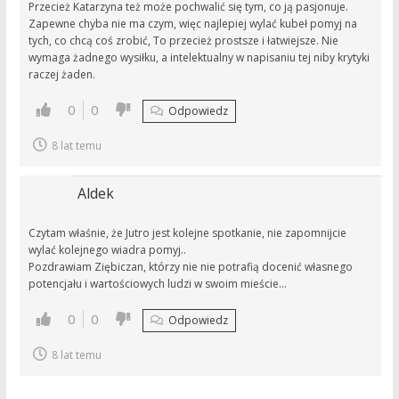
Przecież Katarzyna też może pochwalić się tym, co ją pasjonuje.
Zapewne chyba nie ma czym, więc najlepiej wylać kubeł pomyj na
tych, co chcą coś zrobić, To przecież prostsze i łatwiejsze. Nie
wymaga żadnego wysiłku, a intelektualny w napisaniu tej niby krytyki
raczej żaden.
0
0
Odpowiedz
8 lat temu
Aldek
Czytam właśnie, że Jutro jest kolejne spotkanie, nie zapomnijcie
wylać kolejnego wiadra pomyj..
Pozdrawiam Ziębiczan, którzy nie nie potrafią docenić własnego
potencjału i wartościowych ludzi w swoim mieście…
0
0
Odpowiedz
8 lat temu