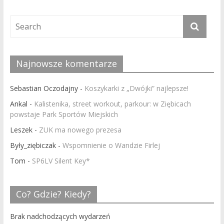
Najnowsze komentarze
Sebastian Oczodajny
-
Koszykarki z „Dwójki” najlepsze!
Ankal
-
Kalistenika, street workout, parkour: w Ziębicach
powstaje Park Sportów Miejskich
Leszek
-
ZUK ma nowego prezesa
Były_ziębiczak
-
Wspomnienie o Wandzie Firlej
Tom
-
SP6LV Silent Key*
Co? Gdzie? Kiedy?
Brak nadchodzących wydarzeń