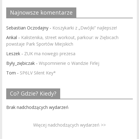
Najnowsze komentarze
Sebastian Oczodajny
-
Koszykarki z „Dwójki” najlepsze!
Ankal
-
Kalistenika, street workout, parkour: w Ziębicach
powstaje Park Sportów Miejskich
Leszek
-
ZUK ma nowego prezesa
Były_ziębiczak
-
Wspomnienie o Wandzie Firlej
Tom
-
SP6LV Silent Key*
Co? Gdzie? Kiedy?
Brak nadchodzących wydarzeń
Więcej nadchodzących wydarzeń >>