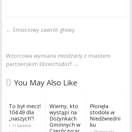
←
Śmieciowy zawrót głowy
Wzorcowa wymiana młodzieży z miastem
partnerskim Ebreichsdorf
→
You May Also Like
To był mecz!
Wiemy, kto
Płonęła
104:49 dla
wystąpi na
stodoła w
„naszych”!
Dożynkach
Niedźwiedni
Gminnych w
ku
11 kwietnia
Czerńczycac
28 listopada