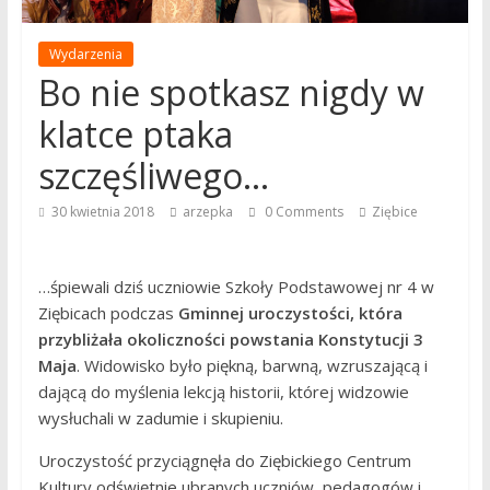
Wydarzenia
Bo nie spotkasz nigdy w
klatce ptaka
szczęśliwego…
30 kwietnia 2018
arzepka
0 Comments
Ziębice
…śpiewali dziś uczniowie Szkoły Podstawowej nr 4 w
Ziębicach podczas
Gminnej uroczystości, która
przybliżała okoliczności powstania Konstytucji 3
Maja
. Widowisko było piękną, barwną, wzruszającą i
dającą do myślenia lekcją historii, której widzowie
wysłuchali w zadumie i skupieniu.
Uroczystość przyciągnęła do Ziębickiego Centrum
Kultury odświętnie ubranych uczniów, pedagogów i