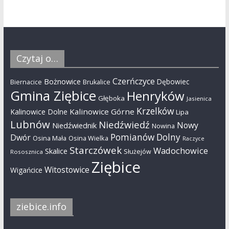
Czytaj o…
Czerńczyce
Bożnowice
Dębowiec
Biernacice
Brukalice
Gmina Ziębice
Henryków
Głęboka
Jasienica
Krzelków
Kalinowice Górne
Kalinowice Dolne
Lipa
Lubnów
Niedźwiedź
Nowy
Niedźwiednik
Nowina
Pomianów Dolny
Dwór
Osina Mała
Osina Wielka
Raczyce
Starczówek
Wadochowice
Skalice
Służejów
Rososznica
Ziębice
Witostowice
Wigańcice
ziebice.info