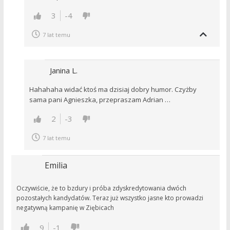
3
-4
7 lat temu
Janina L.
Hahahaha widać ktoś ma dzisiaj dobry humor. Czyżby
sama pani Agnieszka, przepraszam Adrian …
2
-3
7 lat temu
Emilia
Oczywiście, że to bzdury i próba zdyskredytowania dwóch
pozostałych kandydatów. Teraz już wszystko jasne kto prowadzi
negatywną kampanię w Ziębicach
9
-1