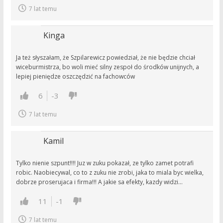
7 lat temu
Kinga
Ja też słyszałam, że Szpilarewicz powiedział, że nie będzie chciał
wiceburmistrza, bo woli mieć silny zespoł do środków unijnych, a
lepiej pieniędze oszczędzić na fachowców
6
-3
7 lat temu
Kamil
Tylko nienie szpunt!!!! Juz w zuku pokazał, ze tylko zamet potrafi
robic. Naobiecywal, co to z zuku nie zrobi, jaka to miala byc wielka,
dobrze proserujaca i firma!!! A jakie sa efekty, kazdy widzi…
11
-1
7 lat temu