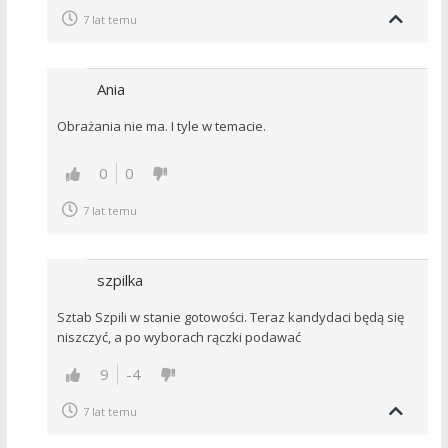
7 lat temu
Ania
Obrażania nie ma. I tyle w temacie.
0
0
7 lat temu
szpilka
Sztab Szpili w stanie gotowości. Teraz kandydaci będą się
niszczyć, a po wyborach rączki podawać
9
-4
7 lat temu