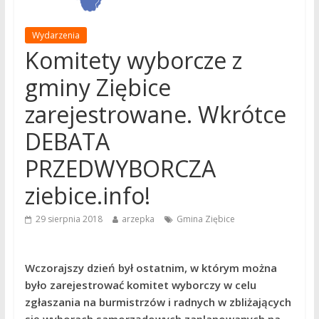
Wydarzenia
Komitety wyborcze z
gminy Ziębice
zarejestrowane. Wkrótce
DEBATA
PRZEDWYBORCZA
ziebice.info!
29 sierpnia 2018
arzepka
Gmina Ziębice
Wczorajszy dzień był ostatnim, w którym można
było zarejestrować komitet wyborczy w celu
zgłaszania na burmistrzów i radnych w zbliżających