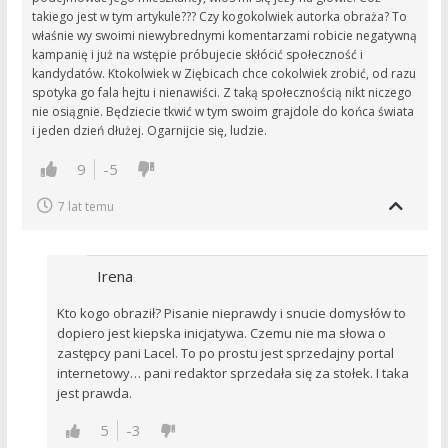
takiego jest w tym artykule??? Czy kogokolwiek autorka obraża? To
właśnie wy swoimi niewybrednymi komentarzami robicie negatywną
kampanię i już na wstępie próbujecie skłócić społeczność i
kandydatów. Ktokolwiek w Ziębicach chce cokolwiek zrobić, od razu
spotyka go fala hejtu i nienawiści. Z taką społecznością nikt niczego
nie osiągnie. Będziecie tkwić w tym swoim grajdole do końca świata
i jeden dzień dłużej. Ogarnijcie się, ludzie.
9
-5
7 lat temu
Irena
Kto kogo obraził? Pisanie nieprawdy i snucie domysłów to
dopiero jest kiepska inicjatywa. Czemu nie ma słowa o
zastępcy pani Lacel. To po prostu jest sprzedajny portal
internetowy… pani redaktor sprzedała się za stołek. I taka
jest prawda.
5
-3