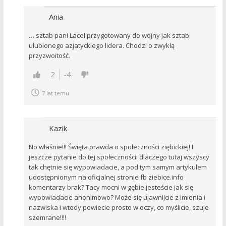
Ania
… sztab pani Lacel przygotowany do wojny jak sztab
ulubionego azjatyckiego lidera. Chodzi o zwykłą
przyzwoitość.
2
-4
7 lat temu
Kazik
No właśnie!!! Święta prawda o społeczności ziębickiej! I
jeszcze pytanie do tej społeczności: dlaczego tutaj wszyscy
tak chętnie się wypowiadacie, a pod tym samym artykułem
udostępnionym na oficjalnej stronie fb ziebice.info
komentarzy brak? Tacy mocni w gębie jesteście jak się
wypowiadacie anonimowo? Może się ujawnijcie z imienia i
nazwiska i wtedy powiecie prosto w oczy, co myślicie, szuje
szemrane!!!!