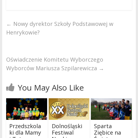
←
Nowy dyrektor Szkoły Podstawowej w
Henrykowie?
Oświadczenie Komitetu Wyborczego
Wyborców Mariusza Szpilarewicza
→
You May Also Like
Przedszkola
Dolnośląski
Sparta
ki dla Mamy
Festiwal
Ziębice na