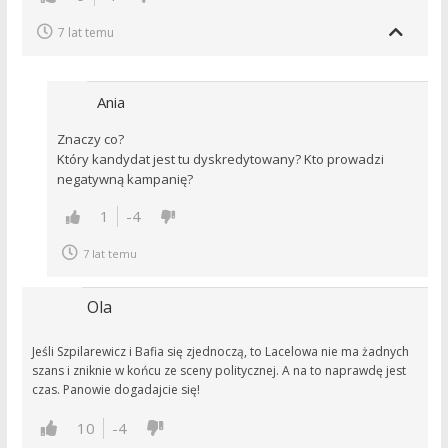
7 lat temu
Ania
Znaczy co?
Który kandydat jest tu dyskredytowany? Kto prowadzi
negatywną kampanię?
1
-4
7 lat temu
Ola
Jeśli Szpilarewicz i Bafia się zjednoczą, to Lacelowa nie ma żadnych
szans i zniknie w końcu ze sceny politycznej. A na to naprawdę jest
czas. Panowie dogadajcie się!
10
-4