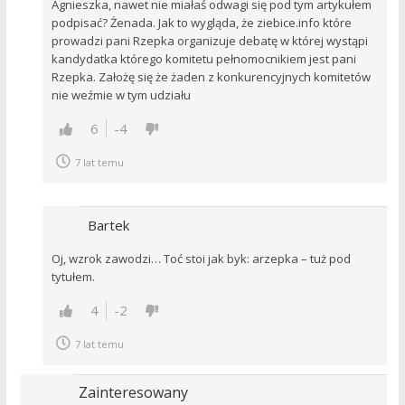
Agnieszka, nawet nie miałaś odwagi się pod tym artykułem
podpisać? Żenada. Jak to wygląda, że ziebice.info które
prowadzi pani Rzepka organizuje debatę w której wystąpi
kandydatka którego komitetu pełnomocnikiem jest pani
Rzepka. Założę się że żaden z konkurencyjnych komitetów
nie weźmie w tym udziału
6
-4
7 lat temu
Bartek
Oj, wzrok zawodzi… Toć stoi jak byk: arzepka – tuż pod
tytułem.
4
-2
7 lat temu
Zainteresowany