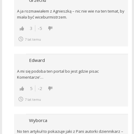
A ja rozmawiałem z Agnieszką – nic nie wie na ten temat, by
miała być wiceburmistrzem.
3
-5
7 lat temu
Edward
A mi się podoba ten portal bo jest gdzie pisac
Komentarze’…
5
-2
7 lat temu
Wyborca
No ten artykuł to pokazuje jaki z Pani autorki dziennikarz –