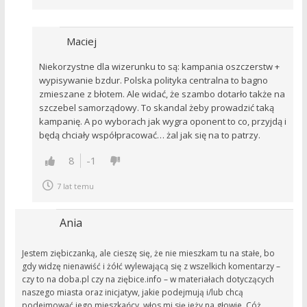
Maciej
Niekorzystne dla wizerunku to są: kampania oszczerstw +
wypisywanie bzdur. Polska polityka centralna to bagno
zmieszane z błotem. Ale widać, że szambo dotarło także na
szczebel samorządowy. To skandal żeby prowadzić taką
kampanię. A po wyborach jak wygra oponent to co, przyjdą i
będą chciały współpracować… żal jak się na to patrzy.
8
-1
7 lat temu
Ania
Jestem ziębiczanką, ale cieszę się, że nie mieszkam tu na stałe, bo
gdy widzę nienawiść i żółć wylewającą się z wszelkich komentarzy –
czy to na doba.pl czy na ziębice.info – w materiałach dotyczących
naszego miasta oraz inicjatyw, jakie podejmują i/lub chcą
podejmować jego mieszkańcy, włos mi się jeży na głowie. Cóż