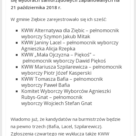
się wyborach samorządowych zaplanowanych na
21 października 2018 r.
W gminie Ziębice zarejestrowało się ich sześć:
KWW Alternatywa dla Ziębic – pełnomocnik
wyborczy Szymon Jakub Mitak
KWW Janiny Lacel – pełnomocnik wyborczy
Agnieszka Alicja Rzepka
KWW „Mała Ojczyzna – Piękoś” –
pełnomocnik wyborczy Dawid Piękoś
KWW Mariusza Szpilarewicza – pełnomocnik
wyborczy Piotr Józef Kasperski
KWW Tomasza Bafia – pełnomocnik
wyborczy Paweł Bafia
Komitet Wyborczy Wyborców Agnieszki
Rubys-Gnat – pełnomocnik
wyborczy Wojciech Stefan Gnat
Wiadomo już, że kandydatów na burmistrzów będzie
na pewno trzech (Bafia, Lacel, Szpilarewicz).
Zgłoszenia czwartego nie wyklucza także KWW