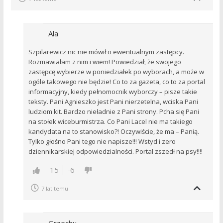
Ala
Szpilarewicz nic nie mówił o ewentualnym zastępcy.
Rozmawiałam z nim i wiem! Powiedział, że swojego
zastępcę wybierze w poniedziałek po wyborach, a może w
ogóle takowego nie będzie! Co to za gazeta, co to za portal
informacyjny, kiedy pełnomocnik wyborczy – pisze takie
teksty. Pani Agnieszko jest Pani nierzetelna, wciska Pani
ludziom kit. Bardzo nieładnie z Pani strony. Pcha się Pani
na stołek wiceburmistrza. Co Pani Lacel nie ma takiego
kandydata na to stanowisko?! Oczywiście, że ma – Panią.
Tylko głośno Pani tego nie napisze!!! Wstyd i zero
dziennikarskiej odpowiedzialności. Portal zszedł na psy!!!!
15
-6
7 lat temu
Grzechu