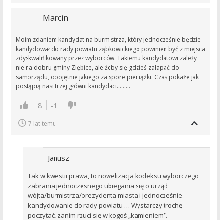
Marcin
Moim zdaniem kandydat na burmistrza, który jednocześnie będzie
kandydował do rady powiatu ząbkowickiego powinien być z miejsca
zdyskwalifikowany przez wyborców. Takiemu kandydatowi zależy
nie na dobru gminy Ziębice, ale żeby się gdzieś załapać do
samorządu, obojętnie jakiego za spore pieniążki. Czas pokaże jak
postąpią nasi trzej główni kandydaci………
8
-1
7 lat temu
Janusz
Tak w kwestii prawa, to nowelizacja kodeksu wyborczego
zabrania jednoczesnego ubiegania się o urząd
wójta/burmistrza/prezydenta miasta i jednocześnie
kandydowanie do rady powiatu … Wystarczy trochę
poczytać, zanim rzuci się w kogoś „kamieniem”.