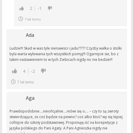
2
-1
7 lat temu
Ada
Ludzie!!! Skad w was tyle nienawisci i jadu????? Czyzby walka o stolki
byla warta wylewania tych wszystkich pomyj!!! Ogarnijcie sie, bo z
takim nastawieniem to w tych Ziebicach nigdy nic nie bedzie!!!
4
-2
7 lat temu
Aga
Prawdopodobnie….nieoficjalnie….mówi się o…. – czy to są zwroty
stwierdzające, że coś będzie na pewno? coś albo ktoś? wy się lepiej
cofnijcie do szkoły podstawowej. Proponuję iść na korepetycje z
języka polskiego do Pani Agaty. A Pani Agnieszka nigdy nie