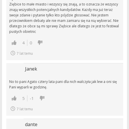
Ziębice to małe miasto i wszyscy się znają, a to oznacza że wszyscy
znają wszystkich potencjalnych kandydatów. Każdy ma już teraz
swoje zdanie i pytanie tylko kto pójdzie głosować. Nie jestem
przeciwnikiem debaty ale nie mam zamiaru się na nią wybierać. Nie
dlatego że obce są mi sprawy Ziębice ale dlatego że jest to festiwal
pustych obietnic
4
0
7 lat temu
Janek
No to pani Agato cztery lata pani dla nich walczyła jak lew a oni się
Pani wyparli w godzinę.
5
-1
7 lat temu
dante