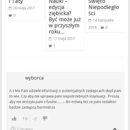
i Taty
Nauki –
Święto
edycja
Niepodległo
26 maja 2017
ziębicka?
ści
0
Być może już
14 listopada
w przyszłym
2018
0
roku…
17 maja 2017
1
wyborca
A z kto Pani udzielił informacji o potencjalnych zastępcach skąd pani
to wie. Czy aby nie uprawia pani niepotrzebnych insynuacji . Proszę
aby nie wróżyła pani z fusów………. Bo mówią też że pani redaktor
będzie zastępcą burmistrza
16
-3
7 lat temu