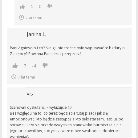
5
0
7 lat temu
Janina L.
Pani Agnieszko i co? Nie głupio trochę było wypisywać te bzdury o
Zastępcy? Powinna Pani teraz przeprosić.
7
-4
7 lat temu
vis
Szanowni dyskutanci – wyluzujcie 🙂
Bez względu na to, co teraz będziecie tutaj pisać i jak się
emocjonować, kto będzie zastępcą a kto sekretarzem, jest już po
sprawie. Liczy się przede wszystkim stanowisko burmistrza a nie
jego pracowników, których zawsze może swobodnie dobierać i
wymieniać.