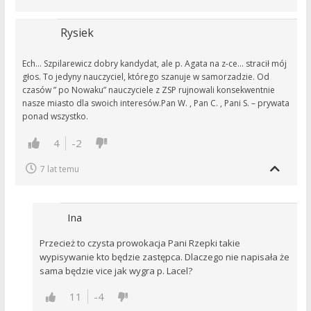
Rysiek
Ech… Szpilarewicz dobry kandydat, ale p. Agata na z-ce… stracił mój
głos. To jedyny nauczyciel, którego szanuje w samorzadzie. Od
czasów ” po Nowaku” nauczyciele z ZSP rujnowali konsekwentnie
nasze miasto dla swoich interesów.Pan W. , Pan C. , Pani S. – prywata
ponad wszystko.
4
-2
7 lat temu
Ina
Przecież to czysta prowokacja Pani Rzepki takie
wypisywanie kto będzie zastępca. Dlaczego nie napisała że
sama będzie vice jak wygra p. Lacel?
11
-4