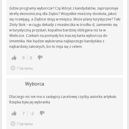
Gdzie programy wyborcze? Czy któryś z kandydatów, zaproponuje
strefę ekonomiczną dla Ziębic? Wszystkie mieściny dookoła, jakoś
się rozwijają, a Ziębice stoją w miejscu. Może plany turystyczne? Taki
Złoty Stok – w ciągu dekady z miasteczka w środku d, zamieniło się
w turystyczną przystań, kopalnia bardziej oblegana niż ta w
Wieliczce. Czekam na pomysły bo inaczej karta wyborcza do
śmietnika. Nie będzie wybierania najlepszego kandydata z
najbardziej żałosnych, bo to mija się z celem.
9
0
7 lat temu
Wyborca
Dlaczego nic nie ma o zastępcy Lacelowej czyżby autorka artykułu
Rzepka była jej wybranka
7
-2
7 lat temu