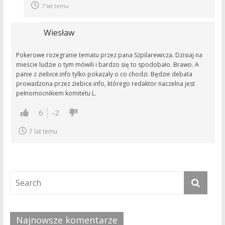
7 lat temu
Wiesław
Pokerowe rozegranie tematu przez pana Szpilarewicza. Dzisiaj na
mieście ludzie o tym mówili i bardzo się to spodobało. Brawo. A
panie z ziebice.info tylko pokazaly o co chodzi. Będzie debata
prowadzona przez ziebice.info, którego redaktor naczelna jest
pełnomocnikiem komitetu L.
6
-2
7 lat temu
Najnowsze komentarze