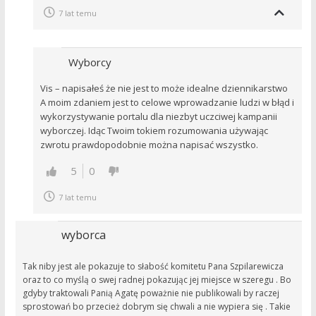
7 lat temu
Wyborcy
Vis – napisałeś że nie jest to może idealne dziennikarstwo
A moim zdaniem jest to celowe wprowadzanie ludzi w błąd i
wykorzystywanie portalu dla niezbyt uczciwej kampanii
wyborczej. Idąc Twoim tokiem rozumowania używając
zwrotu prawdopodobnie można napisać wszystko.
5
0
7 lat temu
wyborca
Tak niby jest ale pokazuje to słabość komitetu Pana Szpilarewicza
oraz to co myślą o swej radnej pokazując jej miejsce w szeregu . Bo
gdyby traktowali Panią Agatę poważnie nie publikowali by raczej
sprostowań bo przecież dobrym się chwali a nie wypiera się . Takie