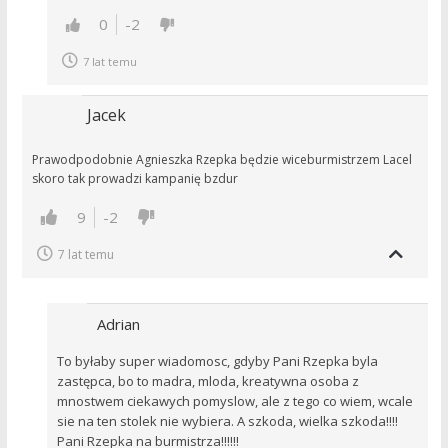
0
-2
7 lat temu
Jacek
Prawodpodobnie Agnieszka Rzepka będzie wiceburmistrzem Lacel
skoro tak prowadzi kampanię bzdur
9
-2
7 lat temu
Adrian
To byłaby super wiadomosc, gdyby Pani Rzepka byla
zastępca, bo to madra, mloda, kreatywna osoba z
mnostwem ciekawych pomyslow, ale z tego co wiem, wcale
sie na ten stolek nie wybiera. A szkoda, wielka szkoda!!!!
Pani Rzepka na burmistrza!!!!!!