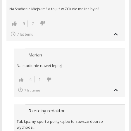
Na Stadionie Miejskim? A to już w ZCK nie można było?
5
-2
7 lat temu
Marian
Na stadionie nawet lepiej
4
-1
7 lat temu
Rzetelny redaktor
Tak łączmy sport z polityką, bo to zawsze dobrze
wychodzi…