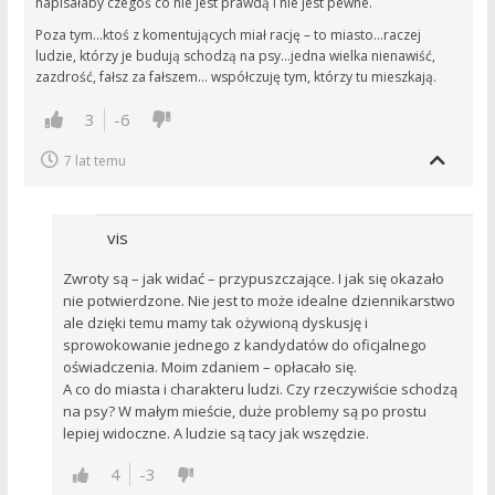
napisałaby czegoś co nie jest prawdą i nie jest pewne.
Poza tym…ktoś z komentujących miał rację – to miasto…raczej
ludzie, którzy je budują schodzą na psy…jedna wielka nienawiść,
zazdrość, fałsz za fałszem… współczuję tym, którzy tu mieszkają.
3
-6
7 lat temu
vis
Zwroty są – jak widać – przypuszczające. I jak się okazało
nie potwierdzone. Nie jest to może idealne dziennikarstwo
ale dzięki temu mamy tak ożywioną dyskusję i
sprowokowanie jednego z kandydatów do oficjalnego
oświadczenia. Moim zdaniem – opłacało się.
A co do miasta i charakteru ludzi. Czy rzeczywiście schodzą
na psy? W małym mieście, duże problemy są po prostu
lepiej widoczne. A ludzie są tacy jak wszędzie.
4
-3