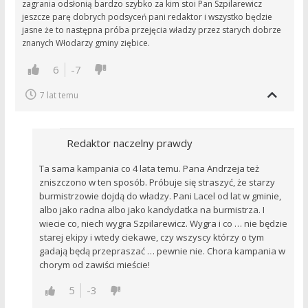
zagrania odsłonią bardzo szybko za kim stoi Pan Szpilarewicz
jeszcze parę dobrych podsyceń pani redaktor i wszystko będzie
jasne że to następna próba przejęcia władzy przez starych dobrze
znanych Włodarzy gminy ziębice.
6
-7
7 lat temu
Redaktor naczelny prawdy
Ta sama kampania co 4 lata temu. Pana Andrzeja też
zniszczono w ten sposób. Próbuje się straszyć, że starzy
burmistrzowie dojdą do władzy. Pani Lacel od lat w gminie,
albo jako radna albo jako kandydatka na burmistrza. I
wiecie co, niech wygra Szpilarewicz. Wygra i co … nie będzie
starej ekipy i wtedy ciekawe, czy wszyscy którzy o tym
gadają będą przepraszać … pewnie nie. Chora kampania w
chorym od zawiści mieście!
5
-3