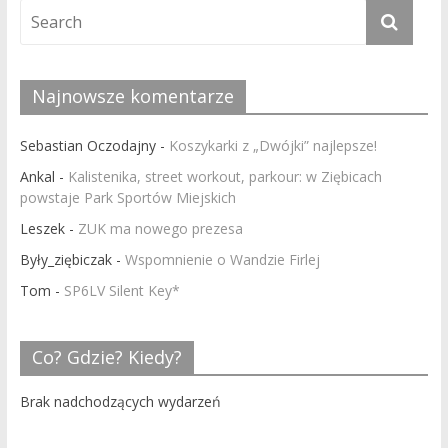
Najnowsze komentarze
Sebastian Oczodajny
-
Koszykarki z „Dwójki” najlepsze!
Ankal
-
Kalistenika, street workout, parkour: w Ziębicach
powstaje Park Sportów Miejskich
Leszek
-
ZUK ma nowego prezesa
Były_ziębiczak
-
Wspomnienie o Wandzie Firlej
Tom
-
SP6LV Silent Key*
Co? Gdzie? Kiedy?
Brak nadchodzących wydarzeń