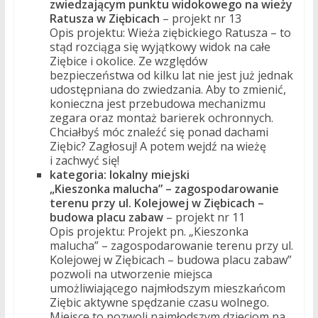
zwiedzającym punktu widokowego na wieży
Ratusza w Ziębicach
– projekt nr 13
Opis projektu: Wieża ziębickiego Ratusza – to
stąd rozciąga się wyjątkowy widok na całe
Ziębice i okolice. Ze względów
bezpieczeństwa od kilku lat nie jest już jednak
udostępniana do zwiedzania. Aby to zmienić,
konieczna jest przebudowa mechanizmu
zegara oraz montaż barierek ochronnych.
Chciałbyś móc znaleźć się ponad dachami
Ziębic? Zagłosuj! A potem wejdź na wieżę
i zachwyć się!
kategoria: lokalny miejski
„Kieszonka malucha” – zagospodarowanie
terenu przy ul. Kolejowej w Ziębicach –
budowa placu zabaw
– projekt nr 11
Opis projektu: Projekt pn. „Kieszonka
malucha” – zagospodarowanie terenu przy ul.
Kolejowej w Ziębicach – budowa placu zabaw”
pozwoli na utworzenie miejsca
umożliwiającego najmłodszym mieszkańcom
Ziębic aktywne spędzanie czasu wolnego.
Miejsce to pozwoli najmłodszym dzieciom na