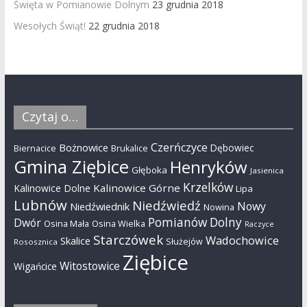
Święta w Pomianowie Dolnym
23 grudnia 2018
Wesołych Świąt!
22 grudnia 2018
Czytaj o…
Czerńczyce
Bożnowice
Dębowiec
Biernacice
Brukalice
Gmina Ziębice
Henryków
Głęboka
Jasienica
Krzelków
Kalinowice Górne
Kalinowice Dolne
Lipa
Lubnów
Niedźwiedź
Nowy
Niedźwiednik
Nowina
Pomianów Dolny
Dwór
Osina Mała
Osina Wielka
Raczyce
Starczówek
Wadochowice
Skalice
Służejów
Rososznica
Ziębice
Witostowice
Wigańcice