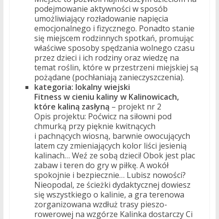
podejmowanie aktywności w sposób
umożliwiający rozładowanie napięcia
emocjonalnego i fizycznego. Ponadto stanie
się miejscem rodzinnych spotkań, promując
właściwe sposoby spędzania wolnego czasu
przez dzieci i ich rodziny oraz wiedzę na
temat roślin, które w przestrzeni miejskiej są
pożądane (pochłaniają zanieczyszczenia).
kategoria: lokalny wiejski
Fitness w cieniu kaliny w Kalinowicach,
które kaliną zasłyną
– projekt nr 2
Opis projektu: Poćwicz na siłowni pod
chmurką przy pięknie kwitnących
i pachnących wiosną, barwnie owocujących
latem czy zmieniających kolor liści jesienią
kalinach… Weź ze sobą dzieci! Obok jest plac
zabaw i teren do gry w piłkę. A wokół
spokojnie i bezpiecznie… Lubisz nowości?
Nieopodal, ze ścieżki dydaktycznej dowiesz
się wszystkiego o kalinie, a gra terenowa
zorganizowana wzdłuż trasy pieszo-
rowerowej na wzgórze Kalinka dostarczy Ci