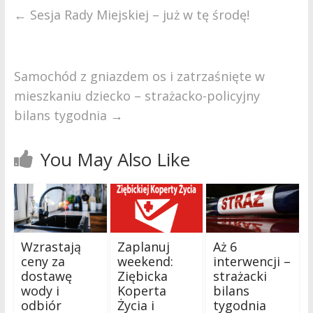
←
Sesja Rady Miejskiej – już w tę środę!
Samochód z gniazdem os i zatrzaśnięte w
mieszkaniu dziecko – strażacko-policyjny
bilans tygodnia
→
You May Also Like
Wzrastają
Zaplanuj
Aż 6
ceny za
weekend:
interwencji –
dostawę
Ziębicka
strażacki
wody i
Koperta
bilans
odbiór
Życia i
tygodnia