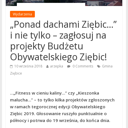
Wydarzenia
„Ponad dachami Ziębic…”
i nie tylko – zagłosuj na
projekty Budżetu
Obywatelskiego Ziębic!
10 września 2018
arzepka
0 Comments
Gmina
Ziębice
…„Fitness w cieniu kaliny…” czy „Kieszonka
malucha…” – to tylko kilka projektów zgłoszonych
w ramach tegorocznej edycji Obywatelskiego
Ziębic 2019. Głosowanie ruszyło punktualnie o
północy i potrwa do 19 września, do końca dnia.