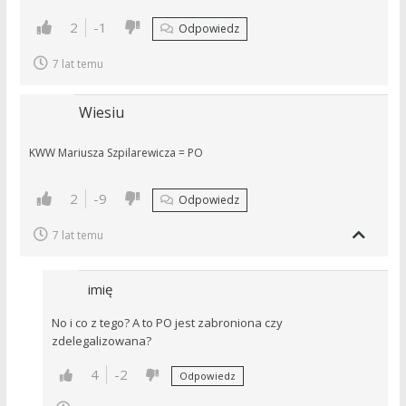
2
-1
Odpowiedz
7 lat temu
Wiesiu
KWW Mariusza Szpilarewicza = PO
2
-9
Odpowiedz
7 lat temu
imię
No i co z tego? A to PO jest zabroniona czy
zdelegalizowana?
4
-2
Odpowiedz