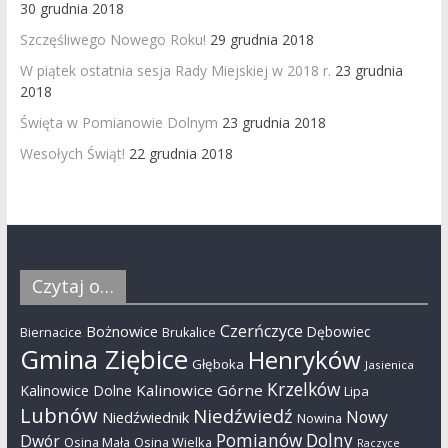
30 grudnia 2018
Szczęśliwego Nowego Roku!
29 grudnia 2018
W piątek ostatnia sesja Rady Miejskiej w 2018 r.
23 grudnia
2018
Święta w Pomianowie Dolnym
23 grudnia 2018
Wesołych Świąt!
22 grudnia 2018
Czytaj o…
Czerńczyce
Bożnowice
Dębowiec
Biernacice
Brukalice
Gmina Ziębice
Henryków
Głęboka
Jasienica
Krzelków
Kalinowice Górne
Kalinowice Dolne
Lipa
Lubnów
Niedźwiedź
Nowy
Niedźwiednik
Nowina
Pomianów Dolny
Dwór
Osina Mała
Osina Wielka
Raczyce