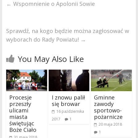
←
Wspomnienie o Apolonii Sowie
Sprawdź, na kogo będzie można zagłosować w
wyborach do Rady Powiatu!
→
You May Also Like
Procesje
I znowu palił
Gminne
przeszły
się browar
zawody
ulicami
sportowo-
16 października
miasta
pożarnicze
2017
1
świętując
20 maja 2018
Boże Ciało
1
31 maja 2018