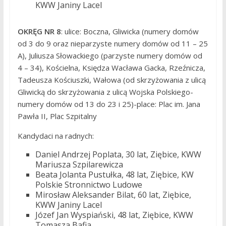
KWW Janiny Lacel
OKRĘG NR 8
: ulice: Boczna, Gliwicka (numery domów
od 3 do 9 oraz nieparzyste numery domów od 11 – 25
A), Juliusza Słowackiego (parzyste numery domów od
4 – 34), Kościelna, Księdza Wacława Gacka, Rzeźnicza,
Tadeusza Kościuszki, Wałowa (od skrzyżowania z ulicą
Gliwicką do skrzyżowania z ulicą Wojska Polskiego-
numery domów od 13 do 23 i 25)-place: Plac im. Jana
Pawła II, Plac Szpitalny
Kandydaci na radnych:
Daniel Andrzej Poplata, 30 lat, Ziębice, KWW
Mariusza Szpilarewicza
Beata Jolanta Pustułka, 48 lat, Ziębice, KW
Polskie Stronnictwo Ludowe
Mirosław Aleksander Bilat, 60 lat, Ziębice,
KWW Janiny Lacel
Józef Jan Wyspiański, 48 lat, Ziębice, KWW
Tomasza Bafia