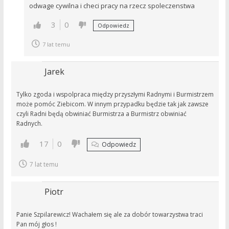
odwage cywilna i checi pracy na rzecz spoleczenstwa
3
0
Odpowiedz
7 lat temu
Jarek
Tylko zgoda i wspolpraca między przyszłymi Radnymi i Burmistrzem
może pomóc Ziebicom. W innym przypadku będzie tak jak zawsze
czyli Radni będą obwiniać Burmistrza a Burmistrz obwiniać
Radnych.
17
0
Odpowiedz
7 lat temu
Piotr
Panie Szpilarewicz! Wachałem się ale za dobór towarzystwa traci
Pan mój głos !