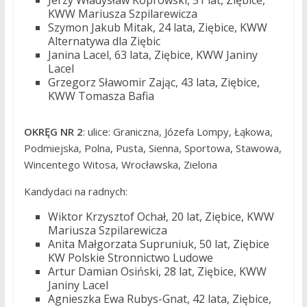
Jerzy Władysław Koprowski, 51 lat, Ziębice,
KWW Mariusza Szpilarewicza
Szymon Jakub Mitak, 24 lata, Ziębice, KWW
Alternatywa dla Ziębic
Janina Lacel, 63 lata, Ziębice, KWW Janiny
Lacel
Grzegorz Sławomir Zając, 43 lata, Ziębice,
KWW Tomasza Bafia
OKRĘG NR 2
: ulice: Graniczna, Józefa Lompy, Łąkowa,
Podmiejska, Polna, Pusta, Sienna, Sportowa, Stawowa,
Wincentego Witosa, Wrocławska, Zielona
Kandydaci na radnych:
Wiktor Krzysztof Ochał, 20 lat, Ziębice, KWW
Mariusza Szpilarewicza
Anita Małgorzata Supruniuk, 50 lat, Ziębice
KW Polskie Stronnictwo Ludowe
Artur Damian Osiński, 28 lat, Ziębice, KWW
Janiny Lacel
Agnieszka Ewa Rubys-Gnat, 42 lata, Ziębice,