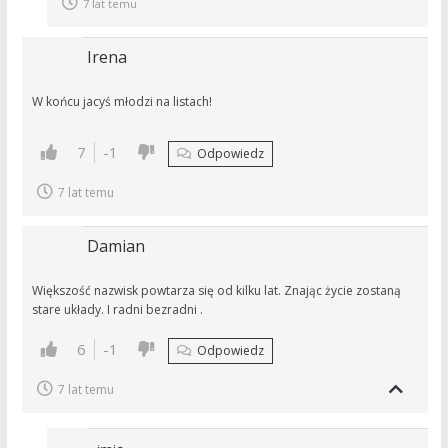
7 lat temu
Irena
W końcu jacyś młodzi na listach!
7
-1
Odpowiedz
7 lat temu
Damian
Większość nazwisk powtarza się od kilku lat. Znając życie zostaną
stare układy. I radni bezradni .
6
-1
Odpowiedz
7 lat temu