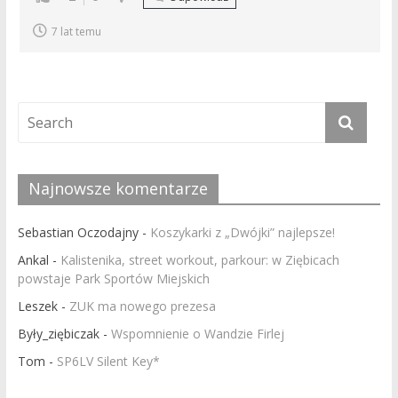
7 lat temu
Najnowsze komentarze
Sebastian Oczodajny
-
Koszykarki z „Dwójki” najlepsze!
Ankal
-
Kalistenika, street workout, parkour: w Ziębicach
powstaje Park Sportów Miejskich
Leszek
-
ZUK ma nowego prezesa
Były_ziębiczak
-
Wspomnienie o Wandzie Firlej
Tom
-
SP6LV Silent Key*