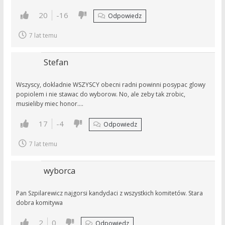
20
-16
Odpowiedz
7 lat temu
Stefan
Wszyscy, dokladnie WSZYSCY obecni radni powinni posypac glowy
popiolem i nie stawac do wyborow. No, ale zeby tak zrobic,
musieliby miec honor….
17
-4
Odpowiedz
7 lat temu
wyborca
Pan Szpilarewicz najgorsi kandydaci z wszystkich komitetów. Stara
dobra komitywa
2
0
Odpowiedz