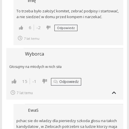
imię
To trzeba było założyć komitet, zebrać podpisy i startować,
a nie siedzieć w domu przed kompem i narzekać.
6
-2
Odpowiedz
7 lat temu
Wyborca
Głosujmy na młodych w nich siła
15
-1
Odpowiedz
7 lat temu
EwaS
pchac sie do wladzy dla pieniedzy szkoda glosu na takich
kandydatow , w Ziebicach potrzebni sa ludzie ktorzy maja