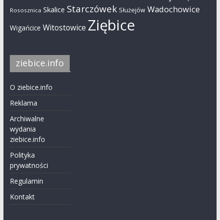
Starczówek
Wadochowice
Skalice
Służejów
Rososznica
Ziębice
Witostowice
Wigańcice
ziebice.info
O ziebice.info
Reklama
Archiwalne
wydania
ziebice.info
Polityka
prywatności
Regulamin
Kontakt