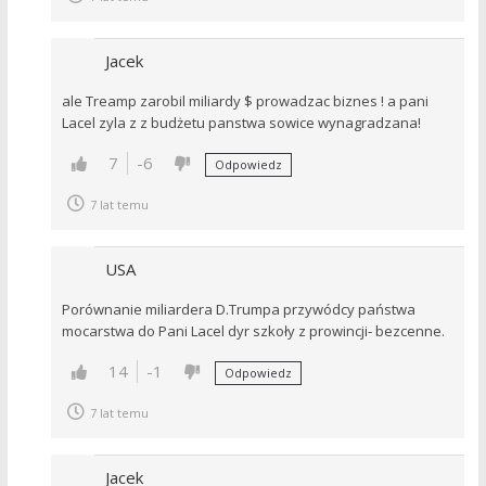
Jacek
ale Treamp zarobil miliardy $ prowadzac biznes ! a pani
Lacel zyla z z budżetu panstwa sowice wynagradzana!
7
-6
Odpowiedz
7 lat temu
USA
Porównanie miliardera D.Trumpa przywódcy państwa
mocarstwa do Pani Lacel dyr szkoły z prowincji- bezcenne.
14
-1
Odpowiedz
7 lat temu
Jacek