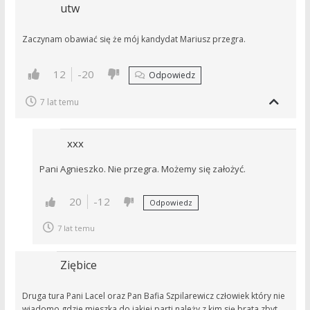
utw
Zaczynam obawiać się że mój kandydat Mariusz przegra.
12
-20
Odpowiedz
7 lat temu
xxx
Pani Agnieszko. Nie przegra. Możemy się założyć.
20
-12
Odpowiedz
7 lat temu
Ziębice
Druga tura Pani Lacel oraz Pan Bafia Szpilarewicz człowiek który nie
wiadomo gdzie mieszka do jakiej parti należy z kim się brata zbyt