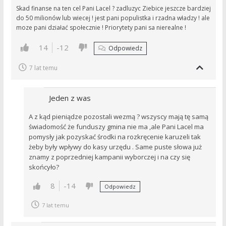
Skad finanse na ten cel Pani Lacel ? zadluzyc Ziebice jeszcze bardziej
do 50 milionów lub wiecej ! jest pani populistka i rzadna władzy ! ale
moze pani działać społecznie ! Priorytety pani sa nierealne !
14
-12
Odpowiedz
7 lat temu
Jeden z was
A z kąd pieniądze pozostali wezmą ? wszyscy mają tę samą
świadomość że funduszy gmina nie ma ,ale Pani Lacel ma
pomysły jak pozyskać środki na rozkręcenie karuzeli tak
żeby były wpływy do kasy urzędu . Same puste słowa już
znamy z poprzedniej kampanii wyborczej i na czy się
skońcyło?
8
-14
Odpowiedz
7 lat temu