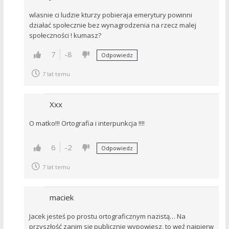
wlasnie ci ludzie kturzy pobieraja emerytury powinni
działać społecznie bez wynagrodzenia na rzecz malej
społeczności ! kumasz?
7
-8
Odpowiedz
7 lat temu
Xxx
O matko!!! Ortografia i interpunkcja !!!!
6
-2
Odpowiedz
7 lat temu
maciek
Jacek jesteś po prostu ortograficznym nazistą… Na
przyszłość zanim się publicznie wypowiesz, to weź najpierw