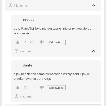
7 lat temu
xxxxxx
ucho Pani Alicji było nie dostępne i nie przyjmowało do
wiadomości.
2
-15
Odpowiedz
7 lat temu
dante
a jak będzie tak samo nieporadna w rządzeniu, jak w
przekonywaniu pani Alicji?
11
-4
Odpowiedz
7 lat temu