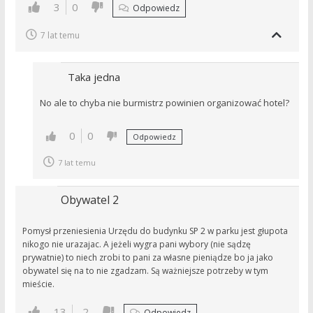
3
0
Odpowiedz
7 lat temu
Taka jedna
No ale to chyba nie burmistrz powinien organizować hotel?
0
0
Odpowiedz
7 lat temu
Obywatel 2
Pomysł przeniesienia Urzędu do budynku SP 2 w parku jest głupota
nikogo nie urazajac. A jeżeli wygra pani wybory (nie sądzę
prywatnie) to niech zrobi to pani za własne pieniądze bo ja jako
obywatel się na to nie zgadzam. Są ważniejsze potrzeby w tym
mieście.
13
-2
Odpowiedz