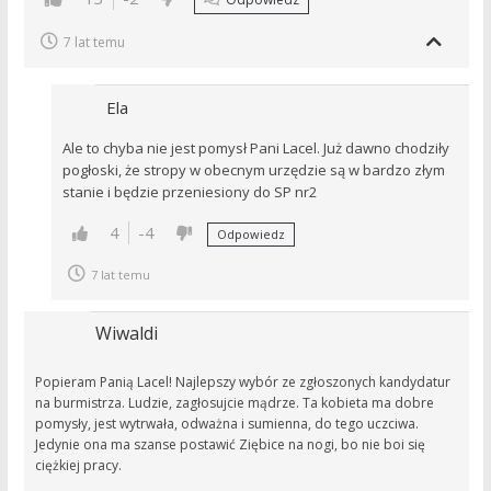
7 lat temu
Ela
Ale to chyba nie jest pomysł Pani Lacel. Już dawno chodziły
pogłoski, że stropy w obecnym urzędzie są w bardzo złym
stanie i będzie przeniesiony do SP nr2
4
-4
Odpowiedz
7 lat temu
Wiwaldi
Popieram Panią Lacel! Najlepszy wybór ze zgłoszonych kandydatur
na burmistrza. Ludzie, zagłosujcie mądrze. Ta kobieta ma dobre
pomysły, jest wytrwała, odważna i sumienna, do tego uczciwa.
Jedynie ona ma szanse postawić Ziębice na nogi, bo nie boi się
ciężkiej pracy.