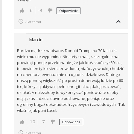
6
-9
Odpowiedz
7 lat temu
Marcin
Bardzo mądrze napisane. Donald Tramp ma 70 lat i nikt
wieku mu nie wypomina. Niestety u nas , szczególnie na
prowincji panuje przekonanie , że jak ktoś skończył 60 lat ,
to powinien tylko siedzieć w domu, niańczyć wnuki, chodzić
na cmentarz, ewentualnie na ogródki działkowe. Dlatego
naszą ponurą większość po prostu denerwują ludzie po 60-
tce, którzy są aktywni, pełni energii i chcą dalej pracować ,
działać. A należałoby to wykorzystać ponieważ te osoby
mają czas – dzieci dawno odchowane, pieniądze oraz
ogromny bagaż doświadczeń życiowych i zawodowych . Tak
właśnie jak pani Lacel.
10
-7
Odpowiedz
7 lat temu