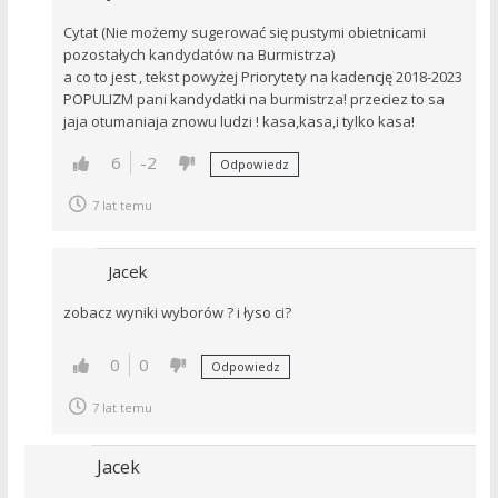
Cytat (Nie możemy sugerować się pustymi obietnicami
pozostałych kandydatów na Burmistrza)
a co to jest , tekst powyżej Priorytety na kadencję 2018-2023
POPULIZM pani kandydatki na burmistrza! przeciez to sa
jaja otumaniaja znowu ludzi ! kasa,kasa,i tylko kasa!
6
-2
Odpowiedz
7 lat temu
Jacek
zobacz wyniki wyborów ? i łyso ci?
0
0
Odpowiedz
7 lat temu
Jacek