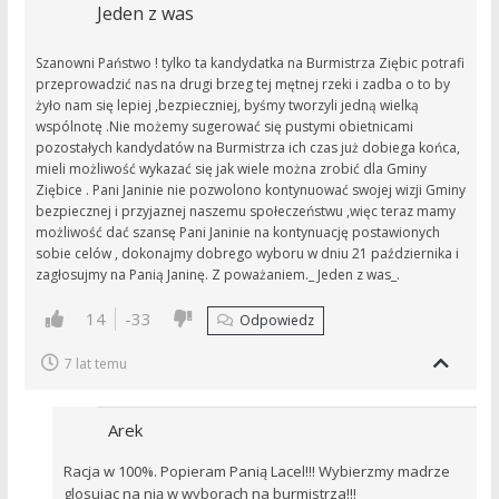
Jeden z was
Szanowni Państwo ! tylko ta kandydatka na Burmistrza Ziębic potrafi
przeprowadzić nas na drugi brzeg tej mętnej rzeki i zadba o to by
żyło nam się lepiej ,bezpieczniej, byśmy tworzyli jedną wielką
wspólnotę .Nie możemy sugerować się pustymi obietnicami
pozostałych kandydatów na Burmistrza ich czas już dobiega końca,
mieli możliwość wykazać się jak wiele można zrobić dla Gminy
Ziębice . Pani Janinie nie pozwolono kontynuować swojej wizji Gminy
bezpiecznej i przyjaznej naszemu społeczeństwu ,więc teraz mamy
możliwość dać szansę Pani Janinie na kontynuację postawionych
sobie celów , dokonajmy dobrego wyboru w dniu 21 października i
zagłosujmy na Panią Janinę. Z poważaniem._ Jeden z was_.
14
-33
Odpowiedz
7 lat temu
Arek
Racja w 100%. Popieram Panią Lacel!!! Wybierzmy madrze
glosujac na nią w wyborach na burmistrza!!!