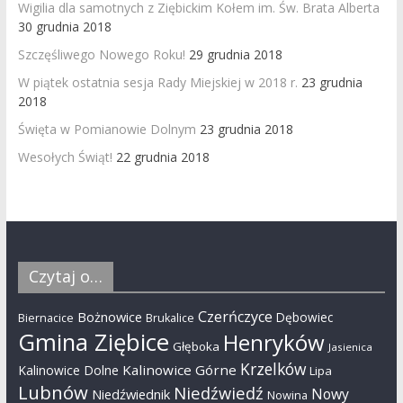
Wigilia dla samotnych z Ziębickim Kołem im. Św. Brata Alberta
30 grudnia 2018
Szczęśliwego Nowego Roku!
29 grudnia 2018
W piątek ostatnia sesja Rady Miejskiej w 2018 r.
23 grudnia
2018
Święta w Pomianowie Dolnym
23 grudnia 2018
Wesołych Świąt!
22 grudnia 2018
Czytaj o…
Czerńczyce
Bożnowice
Dębowiec
Biernacice
Brukalice
Gmina Ziębice
Henryków
Głęboka
Jasienica
Krzelków
Kalinowice Górne
Kalinowice Dolne
Lipa
Lubnów
Niedźwiedź
Nowy
Niedźwiednik
Nowina