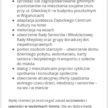
sprzedaż lub zagospodarowanie gminnych
pustostanów na mieszkania socjalne (m.in.
przy ul. Gliwickiej 6 i w budynku poszkolnym
w Wigańcicach)
adaptacja poddasza Ziębickiego Centrum
Kultury na hotel
melioracja na wsiach
utworzenie Rady Seniorów i Młodzieżowej
Rady Miejskiej oraz grupy doradczej dot.
niepełnosprawnych
pomoc osobom starszym – utworzenie domu
dziennego pobytu, wolontariatu, karty
seniora i bezpłatnego transportu z sołectw
do miasta
dialog z mieszkańcami poprzez cykliczne
spotkania i konsultacje społeczne
stworzenie atrakcyjnej oferty spędzania
wolnego czasu dzieci, młodzieży i seniorów –
na wsi i w mieście
Będę również przestrzegać zasad
uczciwości i
jawności w wydatkach Gminy
. Dla jej dobra będę