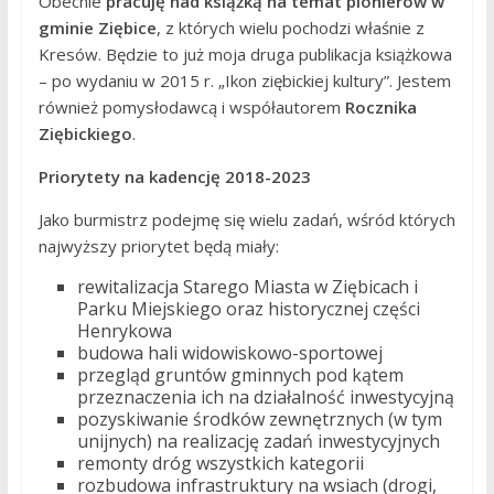
Obecnie
pracuję nad książką na temat pionierów w
gminie Ziębice
, z których wielu pochodzi właśnie z
Kresów. Będzie to już moja druga publikacja książkowa
– po wydaniu w 2015 r. „Ikon ziębickiej kultury”. Jestem
również pomysłodawcą i współautorem
Rocznika
Ziębickiego
.
Priorytety na kadencję 2018-2023
Jako burmistrz podejmę się wielu zadań, wśród których
najwyższy priorytet będą miały:
rewitalizacja Starego Miasta w Ziębicach i
Parku Miejskiego oraz historycznej części
Henrykowa
budowa hali widowiskowo-sportowej
przegląd gruntów gminnych pod kątem
przeznaczenia ich na działalność inwestycyjną
pozyskiwanie środków zewnętrznych (w tym
unijnych) na realizację zadań inwestycyjnych
remonty dróg wszystkich kategorii
rozbudowa infrastruktury na wsiach (drogi,