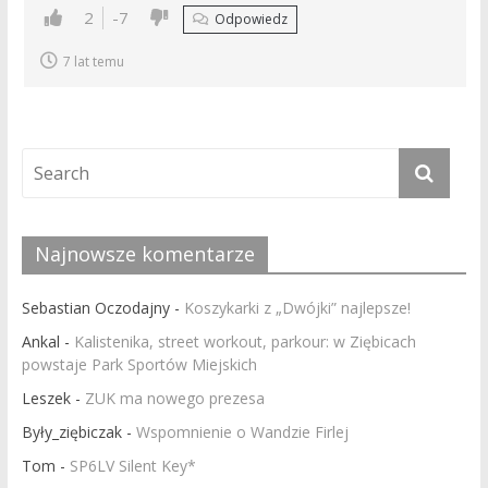
2
-7
Odpowiedz
7 lat temu
Najnowsze komentarze
Sebastian Oczodajny
-
Koszykarki z „Dwójki” najlepsze!
Ankal
-
Kalistenika, street workout, parkour: w Ziębicach
powstaje Park Sportów Miejskich
Leszek
-
ZUK ma nowego prezesa
Były_ziębiczak
-
Wspomnienie o Wandzie Firlej
Tom
-
SP6LV Silent Key*