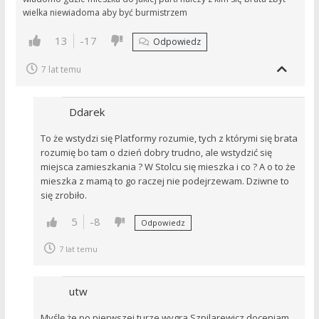
wielka niewiadoma aby być burmistrzem
13
-17
Odpowiedz
7 lat temu
Ddarek
To że wstydzi się Platformy rozumie, tych z którymi się brata
rozumię bo tam o dzień dobry trudno, ale wstydzić się
miejsca zamieszkania ? W Stolcu się mieszka i co ? A o to że
mieszka z mamą to go raczej nie podejrzewam. Dziwne to
się zrobiło.
5
-8
Odpowiedz
7 lat temu
utw
Myślę że po pierwszej turze wygra Szpilarewicz doceniam