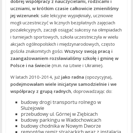
dobrej współpracy z nauczycielami, rodzicami i
uczniami, w krótkim czasie całkowicie zmieniliśmy
jej wizerunek
: sale lekcyjne wypiękniały, uczniowie
mogli uczestniczyć w licznych bezpłatnych zajęciach
pozalekcyjnych, zaczęli osiągać sukcesy na olimpiadach
i turniejach sportowych, szkoła uczestniczyła w wielu
akcjach ogólnopolskich i międzynarodowych, często
gościła znakomitych gości.
Wszyscy swoją pracą i
zaangażowaniem rozsławialiśmy szkołę i gminę w
Polsce i na świecie
(m.in. na Litwie i Ukrainie).
W latach 2010-2014, już
jako radna
(opozycyjna),
podejmowałam wiele inicjatyw samodzielnie i we
współpracy z grupą radnych
, doprowadzając do:
budowy drogi transportu rolnego w
Służejowie
przebudowy ul. Górnej w Ziębicach
budowy parkingu w Wadochowicach
budowy chodnika w Nowym Dworze
remontów remiz strażackich wraz z instalacją