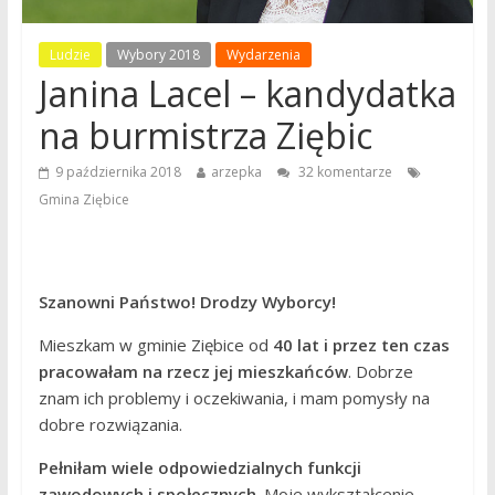
Ludzie
Wybory 2018
Wydarzenia
Janina Lacel – kandydatka
na burmistrza Ziębic
9 października 2018
arzepka
32 komentarze
Gmina Ziębice
Szanowni Państwo! Drodzy Wyborcy!
Mieszkam w gminie Ziębice od
40 lat i przez ten czas
pracowałam na rzecz jej mieszkańców
. Dobrze
znam ich problemy i oczekiwania, i mam pomysły na
dobre rozwiązania.
Pełniłam wiele odpowiedzialnych funkcji
zawodowych i społecznych
. Moje wykształcenie,