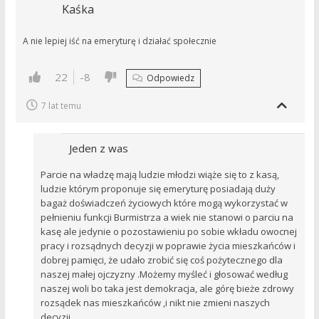
Kaśka
A nie lepiej iść na emeryturę i działać społecznie
22
-8
Odpowiedz
7 lat temu
Jeden z was
Parcie na władzę mają ludzie młodzi wiąże się to z kasą,
ludzie którym proponuje się emeryturę posiadają duży
bagaż doświadczeń życiowych które mogą wykorzystać w
pełnieniu funkcji Burmistrza a wiek nie stanowi o parciu na
kasę ale jedynie o pozostawieniu po sobie wkładu owocnej
pracy i rozsądnych decyzji w poprawie życia mieszkańców i
dobrej pamięci, że udało zrobić się coś pożytecznego dla
naszej małej ojczyzny .Możemy myśleć i głosować według
naszej woli bo taka jest demokracja, ale górę bieże zdrowy
rozsądek nas mieszkańców ,i nikt nie zmieni naszych
decyzji.