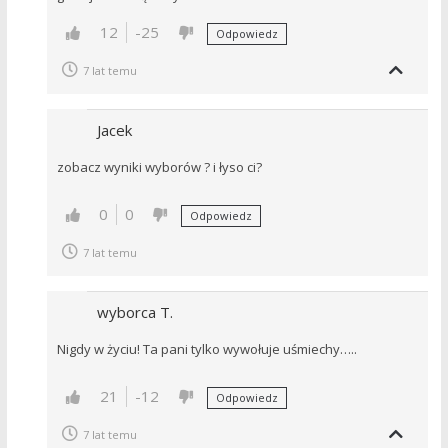
12
-25
Odpowiedz
7 lat temu
Jacek
zobacz wyniki wyborów ? i łyso ci?
0
0
Odpowiedz
7 lat temu
wyborca T.
Nigdy w życiu! Ta pani tylko wywołuje uśmiechy…..
21
-12
Odpowiedz
7 lat temu