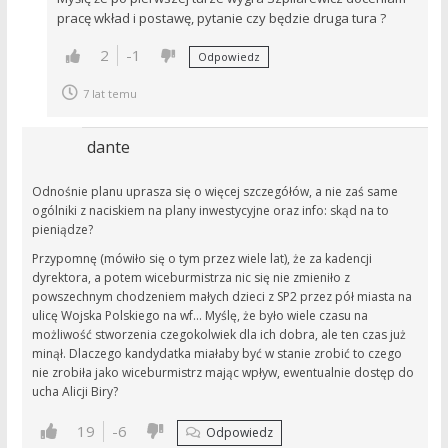
pracę wkład i postawę, pytanie czy będzie druga tura ?
2
-1
Odpowiedz
7 lat temu
dante
Odnośnie planu uprasza się o więcej szczegółów, a nie zaś same
ogólniki z naciskiem na plany inwestycyjne oraz info: skąd na to
pieniądze?
Przypomnę (mówiło się o tym przez wiele lat), że za kadencji
dyrektora, a potem wiceburmistrza nic się nie zmieniło z
powszechnym chodzeniem małych dzieci z SP2 przez pół miasta na
ulicę Wojska Polskiego na wf… Myślę, że było wiele czasu na
możliwość stworzenia czegokolwiek dla ich dobra, ale ten czas już
minął. Dlaczego kandydatka miałaby być w stanie zrobić to czego
nie zrobiła jako wiceburmistrz mając wpływ, ewentualnie dostęp do
ucha Alicji Biry?
19
-6
Odpowiedz