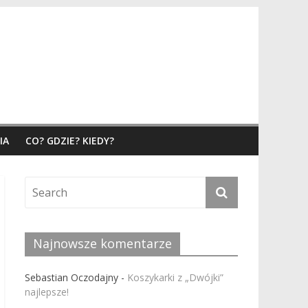
IA
CO? GDZIE? KIEDY?
Najnowsze komentarze
Sebastian Oczodajny
-
Koszykarki z „Dwójki”
najlepsze!