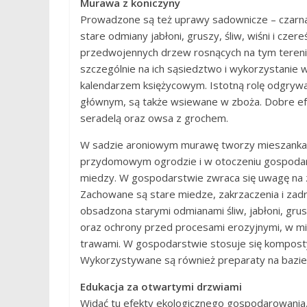
Murawa z koniczyny
Prowadzone są też uprawy sadownicze – czarna 
stare odmiany jabłoni, gruszy, śliw, wiśni i cz
przedwojennych drzew rosnących na tym terenie
szczególnie na ich sąsiedztwo i wykorzystanie 
kalendarzem księżycowym. Istotną rolę odgrywaj
głównym, są także wsiewane w zboża. Dobre e
seradelą oraz owsa z grochem.
W sadzie aroniowym murawę tworzy mieszanka ko
przydomowym ogrodzie i w otoczeniu gospodar
miedzy. W gospodarstwie zwraca się uwagę na 
Zachowane są stare miedze, zakrzaczenia i zadr
obsadzona starymi odmianami śliw, jabłoni, grus
oraz ochrony przed procesami erozyjnymi, w m
trawami. W gospodarstwie stosuje się kompost
Wykorzystywane są również preparaty na bazie r
Edukacja za otwartymi drzwiami
Widać tu efekty ekologicznego gospodarowania, 