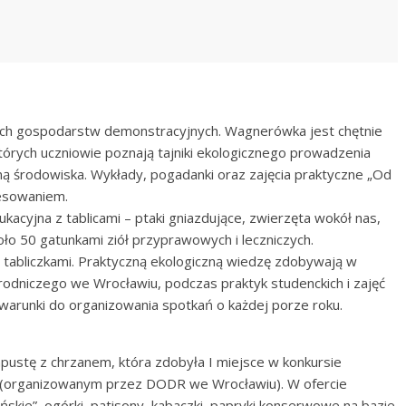
ych gospodarstw demonstracyjnych. Wagnerówka jest chętnie
órych uczniowie poznają tajniki ekologicznego prowadzenia
ą środowiska. Wykłady, pogadanki oraz zajęcia praktyczne „Od
resowaniem.
acyjna z tablicami – ptaki gniazdujące, zwierzęta wokół nas,
oło 50 gatunkami ziół przyprawowych i leczniczych.
 tabliczkami. Praktyczną ekologiczną wiedzę zdobywają w
dniczego we Wrocławiu, podczas praktyk studenckich i zajęć
arunki do organizowania spotkań o każdej porze roku.
pustę z chrzanem, która zdobyła I miejsce w konkursie
 (organizowanym przez DODR we Wrocławiu). W ofercie
skie”, ogórki, patisony, kabaczki, papryki konserwowe na bazie