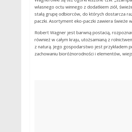
własnego octu winnego z dodatkiem ziół, śwież
stałą grupę odbiorców, do których dostarcza r
paczki. Asortyment eko-paczki zawiera świeże
Robert Wagner jest barwną postacią, rozpoznaw
również w całym kraju, utożsamianą z rolnictw
z naturą. Jego gospodarstwo jest przykładem pro
zachowaniu bioróżnorodności i elementów, wiejs