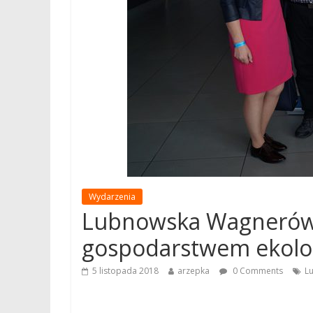
Wydarzenia
Lubnowska Wagnerów
gospodarstwem ekolo
5 listopada 2018
arzepka
0 Comments
L