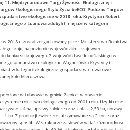
się 11. Międzynarodowe Targi Żywności Ekologicznej i
Targów Ekologicznego Stylu Życia beECO. Podczas Targów
ospodarstwo ekologiczne w 2018 roku. Krystyna i Robert
ogicznego z Lubnowa zdobyli I miejsce w kategorii
 w 2018 r. został zorganizowany przez Ministerstwo Rolnictwa
całego kraju, na poziomie wojewódzkim i krajowym.
i do konkursu krajowego. Z województwa dolnośląskiego w
szone gospodarstwo ekologiczne Wagnerówka Krystyny i
miast w kategorii ekologiczne gospodarstwo towarowe ‒
żanej koło Mieroszowa.
ołożone w Lubnowie w gminie Ziębice, w powiecie
ystemie rolnictwa ekologicznego od 2001 roku. Użytki rolne
arzywne – 4 ha, uprawy rolnicze oraz zioła – 2,59 ha, uprawy
a – 1 ha. Z produkcji zwierzęcej utrzymywane są 2 konie oraz
wnoważony sposób. W strukturze zasiewów widać różnorodność
nków dochodzi nawet do 40. W aktualnym certyfikacie jest ich