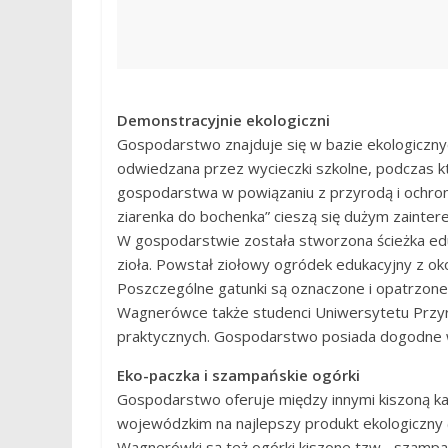
Demonstracyjnie ekologiczni
Gospodarstwo znajduje się w bazie ekologiczn
odwiedzana przez wycieczki szkolne, podczas kt
gospodarstwa w powiązaniu z przyrodą i ochron
ziarenka do bochenka” cieszą się dużym zainte
W gospodarstwie została stworzona ścieżka eduk
zioła. Powstał ziołowy ogródek edukacyjny z ok
Poszczególne gatunki są oznaczone i opatrzone
Wagnerówce także studenci Uniwersytetu Przyro
praktycznych. Gospodarstwo posiada dogodne w
Eko-paczka i szampańskie ogórki
Gospodarstwo oferuje między innymi kiszoną ka
wojewódzkim na najlepszy produkt ekologiczny
Wagnerówki są też ogórki kiszone tzw. „szampań