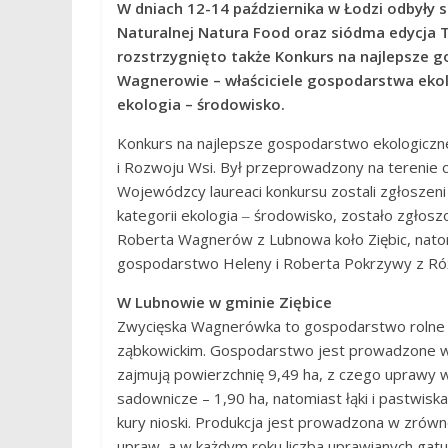
W dniach 12-14 października w Łodzi odbyły 
Naturalnej Natura Food oraz siódma edycja 
rozstrzygnięto także Konkurs na najlepsze g
Wagnerowie – właściciele gospodarstwa ekol
ekologia – środowisko.
Konkurs na najlepsze gospodarstwo ekologiczne
i Rozwoju Wsi. Był przeprowadzony na terenie 
Wojewódzcy laureaci konkursu zostali zgłoszen
kategorii ekologia ‒ środowisko, zostało zgło
Roberta Wagnerów z Lubnowa koło Ziębic, nato
gospodarstwo Heleny i Roberta Pokrzywy z Ró
W Lubnowie w gminie Ziębice
Zwycięska Wagnerówka to gospodarstwo rolne p
ząbkowickim. Gospodarstwo jest prowadzone w s
zajmują powierzchnię 9,49 ha, z czego uprawy w
sadownicze – 1,90 ha, natomiast łąki i pastwisk
kury nioski. Produkcja jest prowadzona w zró
upraw, a w każdym roku liczba uprawianych gatu