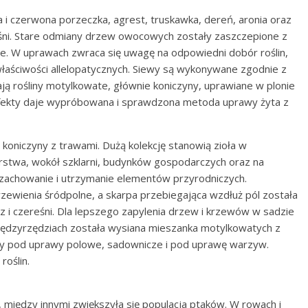
i czerwona porzeczka, agrest, truskawka, dereń, aronia oraz
ereśni. Stare odmiany drzew owocowych zostały zaszczepione z
. W uprawach zwraca się uwagę na odpowiedni dobór roślin,
właściwości allelopatycznych. Siewy są wykonywane zgodnie z
ą rośliny motylkowate, głównie koniczyny, uprawiane w plonie
fekty daje wypróbowana i sprawdzona metoda uprawy żyta z
niczyny z trawami. Dużą kolekcję stanowią zioła w
stwa, wokół szklarni, budynków gospodarczych oraz na
zachowanie i utrzymanie elementów przyrodniczych.
zewienia śródpolne, a skarpa przebiegająca wzdłuż pól została
z i czereśni. Dla lepszego zapylenia drzew i krzewów w sadzie
iędzyrzędziach została wysiana mieszanka motylkowatych z
y pod uprawy polowe, sadownicze i pod uprawę warzyw.
oślin.
między innymi zwiększyła się populacja ptaków. W rowach i