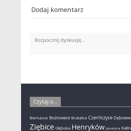
Dodaj komentarz
Czytaj o…
Czerńczyce
Bożnowice
Dębowie
Biernacice
Brukalice
Ziębice
Henryków
Kali
Głęboka
Jasienica