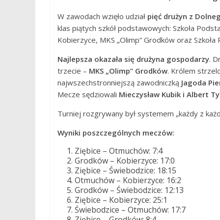
W zawodach wzięło udział
pięć drużyn z Dolne
klas piątych szkół podstawowych: Szkoła Pods
Kobierzyce, MKS „Olimp” Grodków oraz Szkoła P
Najlepsza okazała się drużyna gospodarzy
. D
trzecie –
MKS „Olimp” Grodków
. Królem strze
najwszechstronniejszą zawodniczką
Jagoda Pie
Mecze sędziowali
Mieczysław Kubik i Albert 
Turniej rozgrywany był systemem „każdy z każd
Wyniki poszczególnych meczów:
Ziębice – Otmuchów: 7:4
Grodków – Kobierzyce: 17:0
Ziębice – Świebodzice: 18:15
Otmuchów – Kobierzyce: 16:2
Grodków – Świebodzice: 12:13
Ziębice – Kobierzyce: 25:1
Świebodzice – Otmuchów: 17:7
Ziębice – Grodków: 8:4