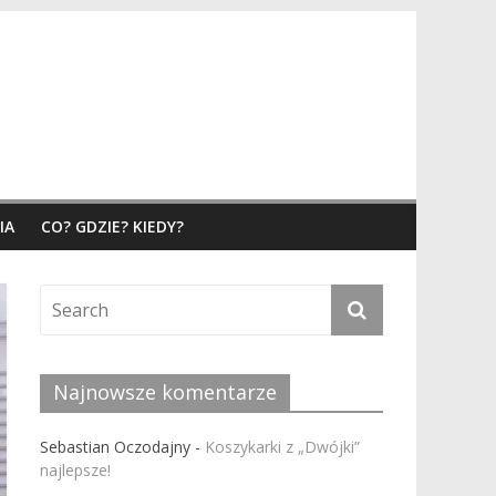
IA
CO? GDZIE? KIEDY?
Najnowsze komentarze
Sebastian Oczodajny
-
Koszykarki z „Dwójki”
najlepsze!