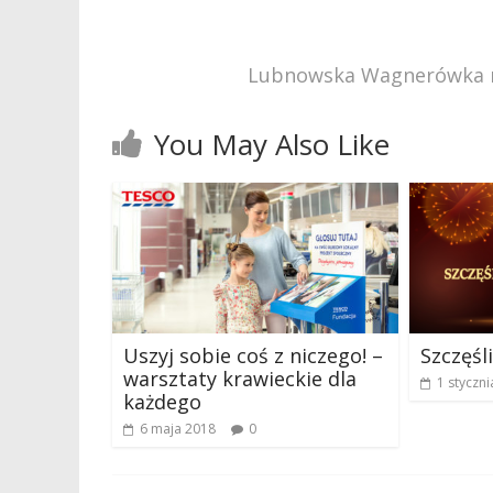
Lubnowska Wagnerówka n
You May Also Like
Uszyj sobie coś z niczego! –
Szczęś
warsztaty krawieckie dla
1 styczn
każdego
6 maja 2018
0