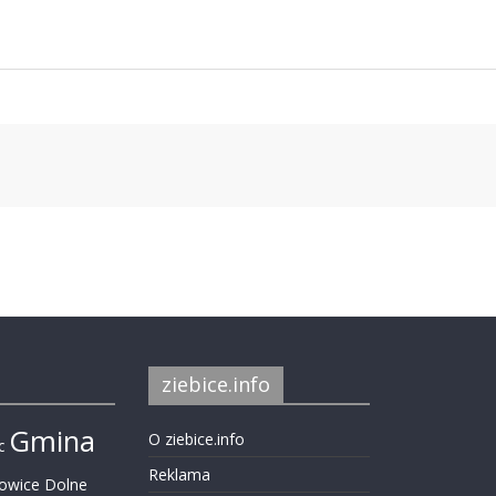
ziebice.info
Gmina
O ziebice.info
c
Reklama
nowice Dolne