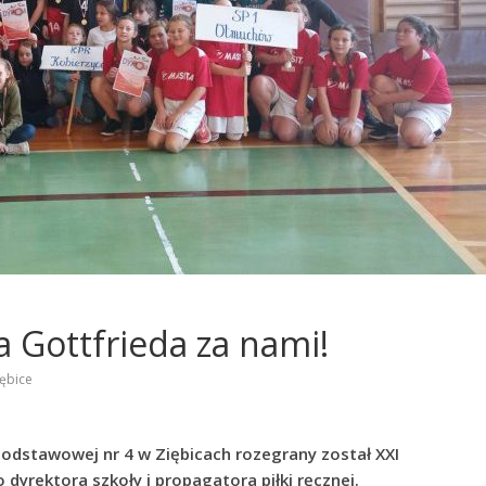
 Gottfrieda za nami!
ębice
Podstawowej nr 4 w Ziębicach rozegrany został XXI
dyrektora szkoły i propagatora piłki ręcznej.