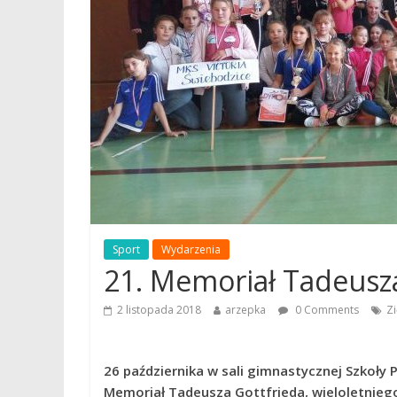
Sport
Wydarzenia
21. Memoriał Tadeusza
2 listopada 2018
arzepka
0 Comments
Zi
26 października w sali gimnastycznej Szkoły 
Memoriał Tadeusza Gottfrieda, wieloletniego 