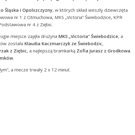
go Śląska i Opolszczyzny
, w których skład weszły dziewczęta
tawowa nr 1 z Otmuchowa, MKS „Victoria” Świebodzice, KPR
odstawowa nr 4 z Ziębic.
rugie miejsce zajęła drużyna
MKS „Victoria” Świebodzice
, a
lców została
Klaudia Kaczmarczyk ze Świebodzic
,
rzak z Ziębic
, a najlepszą bramkarką
Zofia Jurasz z Grodkowa
.
Tymków
.
ym”, a mecze trwały 2 x 12 minut.