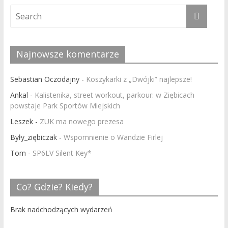
Najnowsze komentarze
Sebastian Oczodajny
-
Koszykarki z „Dwójki” najlepsze!
Ankal
-
Kalistenika, street workout, parkour: w Ziębicach
powstaje Park Sportów Miejskich
Leszek
-
ZUK ma nowego prezesa
Były_ziębiczak
-
Wspomnienie o Wandzie Firlej
Tom
-
SP6LV Silent Key*
Co? Gdzie? Kiedy?
Brak nadchodzących wydarzeń