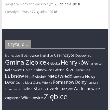
Święta w Pomianowie Dolnym
23 grudnia 2018
Wesołych Świąt!
22 grudnia 2018
Czytaj o…
Czerńczyce
Bożnowice
Dębowiec
Biernacice
Brukalice
Gmina Ziębice
Henryków
Głęboka
Jasienica
Krzelków
Kalinowice Górne
Kalinowice Dolne
Lipa
Lubnów
Niedźwiedź
Nowy
Niedźwiednik
Nowina
Pomianów Dolny
Dwór
Osina Mała
Osina Wielka
Raczyce
Starczówek
Wadochowice
Skalice
Służejów
Rososznica
Ziębice
Witostowice
Wigańcice