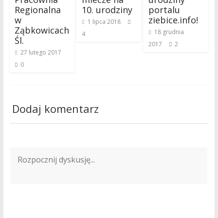
Regionalna
10. urodziny
portalu
w
ziebice.info!
1 lipca 2018
Ząbkowicach
18 grudnia
4
Śl.
2017
2
27 lutego 2017
0
Dodaj komentarz