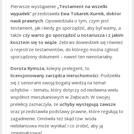
Pierwsze wystąpienie
„Testament na wszelki
wypadek”
przedstawiła
Ewa Tokarek-Kurnik, doktor
nauk prawnych
. Opowiedziała o tym, czym jest
testament, jak i kiedy go sporządzić, aby był ważny, a
także
czy warto go sporządzić u notariusza i z jakim
kosztem się to wiąże
. Zebrani dowiedzieli się również
o rejestrze testamentów, do którego można zgłosić
sporządzony dokument – nawet ten nienotarialny.
Dorota Rymsza
, kolejny prelegent, to
licencjonowany zarządca nieruchomości
. Podzieliła
się z seniorami swoją bogatą wiedzą na temat
uchybów – tematu, który dotyczy od niedawna wielu
wspólnot mieszkaniowych w Ziębicach. W swojej
prelekcji zaznaczyła, że
uchyby występują zawsze
oraz przedstawiła podstawy prawne, które regulują to
zagadnienie. Omówiła też skąd tzw. woda
niebilansowa może wynikać i co zrobić, aby ją
zminimalizować.