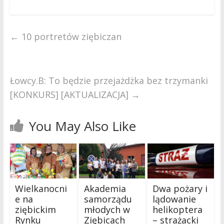
←
10 portretów ziębiczan
Łowcy.B: To będzie przejażdżka bez trzymanki
[KONKURS] [AKTUALIZACJA]
→
You May Also Like
Wielkanocni
Akademia
Dwa pożary i
e na
samorządu
lądowanie
ziębickim
młodych w
helikoptera
Rynku
Ziębicach
– strażacki