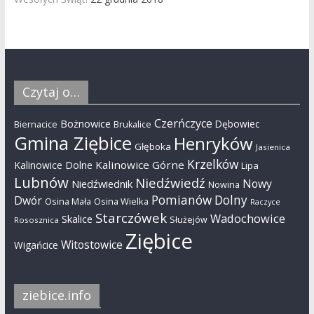
Czytaj o…
Czerńczyce
Bożnowice
Dębowiec
Biernacice
Brukalice
Gmina Ziębice
Henryków
Głęboka
Jasienica
Krzelków
Kalinowice Górne
Kalinowice Dolne
Lipa
Lubnów
Niedźwiedź
Nowy
Niedźwiednik
Nowina
Pomianów Dolny
Dwór
Osina Mała
Osina Wielka
Raczyce
Starczówek
Wadochowice
Skalice
Służejów
Rososznica
Ziębice
Witostowice
Wigańcice
ziebice.info