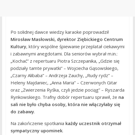
Po solidnej dawce wiedzy karaoke poprowadził
Mirosław Masłowski, dyrektor Ziębickiego Centrum
Kultury
, który wspólne śpiewanie przeplatał ciekawymi
i zabawnymi anegdotami. Dla seniorów wybrał m.in.:
„Kochać” z repertuaru Piotra Szczepanika, „Gdzie się
podziały tamte prywatki” – Wojciecha Gąsowskiego,
„Czarny Alibaba” – Andrzeja Zauchy, „Rudy rydz” –
Heleny Majdaniec, „Anna Maria” – Czerwonych Gitar
oraz „Zwierzenia Ryśka, czyli jedzie pociąg” – Ryszarda
Rynkowskiego. Trafny dobór repertuaru sprawił, że
na
sali nie było chyba osoby, która nie włączyłaby się
do zabawy
.
Na zakończenie spotkania
każdy uczestnik otrzymał
sympatyczny upominek
.