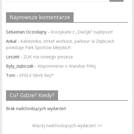
Najnowsze komentarze
Sebastian Oczodajny
-
Koszykarki z „Dwójki” najlepsze!
Ankal
-
Kalistenika, street workout, parkour: w Ziębicach
powstaje Park Sportów Miejskich
Leszek
-
ZUK ma nowego prezesa
Były_ziębiczak
-
Wspomnienie o Wandzie Firlej
Tom
-
SP6LV Silent Key*
Co? Gdzie? Kiedy?
Brak nadchodzących wydarzeń
Więcej nadchodzących wydarzeń >>