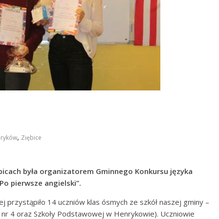
,
ryków
Ziębice
ębicach była organizatorem Gminnego Konkursu języka
o pierwsze angielski”.
rej przystąpiło 14 uczniów klas ósmych ze szkół naszej gminy –
 nr 4 oraz Szkoły Podstawowej w Henrykowie). Uczniowie