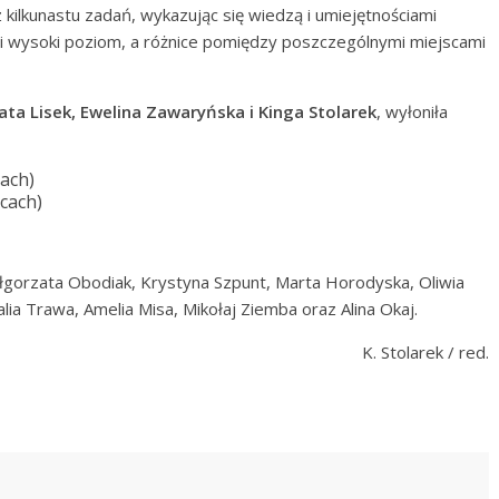
 kilkunastu zadań, wykazując się wiedzą i umiejętnościami
i wysoki poziom, a różnice pomiędzy poszczególnymi miejscami
ta Lisek, Ewelina Zawaryńska i Kinga Stolarek
, wyłoniła
cach)
icach)
Małgorzata Obodiak, Krystyna Szpunt, Marta Horodyska, Oliwia
alia Trawa, Amelia Misa, Mikołaj Ziemba oraz Alina Okaj.
K. Stolarek / red.