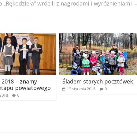
o „Rękodzieła” wrócili z nagrodami i wyróżnieniami
 2018 – znamy
Śladem starych pocztówek
 etapu powiatowego
12 stycznia 2018
0
 2018
0