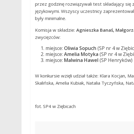
przez godzinę rozwiązywali test składający się z
językowymi. Wszyscy uczestnicy zaprezentowal
były minimalne.
Komisja w składzie:
Agnieszka Banaś, Małgorza
zwycięzców:
miejsce:
Oliwia Sopuch
(SP nr 4 w Ziębi
miejsce:
Amelia Motyka
(SP nr 4 w Zięb
miejsce:
Malwina Hawel
(SP Henryków)
W konkursie wzięli udział także: Klara Kocjan, 
Skalińska, Amelia Kubiak, Natalia Tyczyńska, Nat
fot. SP4 w Ziębicach