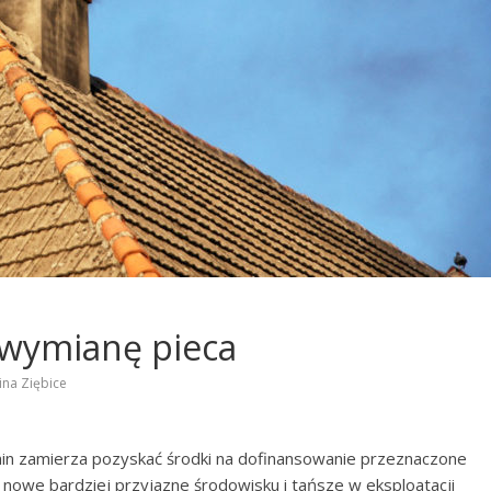
 wymianę pieca
na Ziębice
min zamierza pozyskać środki na dofinansowanie przeznaczone
 nowe bardziej przyjazne środowisku i tańsze w eksploatacji