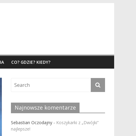
IA
CO? GDZIE? KIEDY?
Najnowsze komentarze
Sebastian Oczodajny
-
Koszykarki z „Dwójki”
najlepsze!