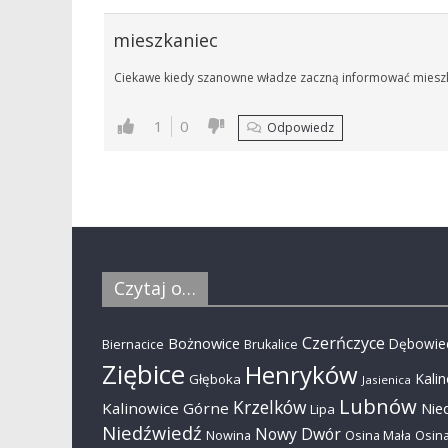
mieszkaniec
Ciekawe kiedy szanowne władze zaczną informować miesz
1
0
Odpowiedz
Czytaj o…
Czerńczyce
Bożnowice
Dębowie
Biernacice
Brukalice
Ziębice
Henryków
Kali
Głęboka
Jasienica
Lubnów
Krzelków
Kalinowice Górne
Nie
Lipa
Niedźwiedź
Nowy Dwór
Nowina
Osina Mała
Osina