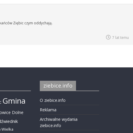
kańców Ziębic czym oddychają.
7 lat temu
ziebice.info
Gmina
O ziebice.info
c
Reklama
nowice Dolne
Archiwalne wydania
dźwiednik
ziebice.info
 Wielka