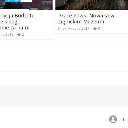
dycja Budżetu
Prace Pawła Nowaka w
elskiego:
ziębickim Muzeum
nie za nami!
27 kwietnia 2017
0
nia 2018
2
1