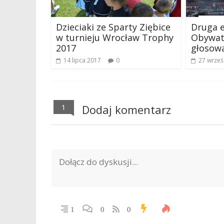
Dzieciaki ze Sparty Ziębice
Druga e
w turnieju Wrocław Trophy
Obywat
2017
głosowa
14 lipca 2017
0
27 wrześ
1
Dodaj komentarz
1
0
0