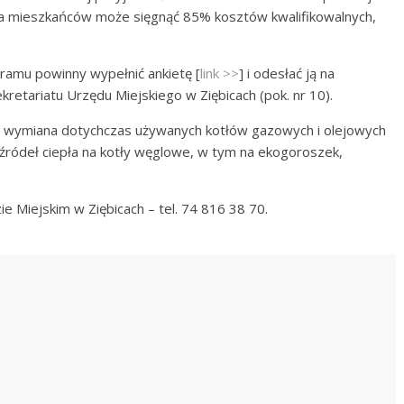
la mieszkańców może sięgnąć 85% kosztów kwalifikowalnych,
amu powinny wypełnić ankietę [
link >>
] i odesłać ją na
kretariatu Urzędu Miejskiego w Ziębicach (pok. nr 10).
 wymiana dotychczas używanych kotłów gazowych i olejowych
 źródeł ciepła na kotły węglowe, w tym na ekogoroszek,
 Miejskim w Ziębicach – tel. 74 816 38 70.