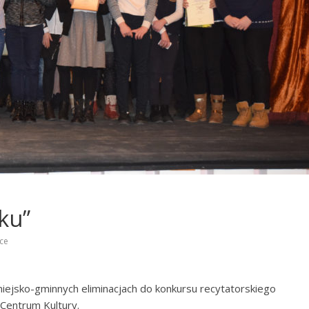
ku”
ce
iejsko-gminnych eliminacjach do konkursu recytatorskiego
 Centrum Kultury.