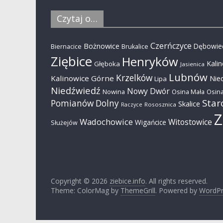
Czytaj o…
Czerńczyce
Bożnowice
Dębowie
Biernacice
Brukalice
Ziębice
Henryków
Kali
Głęboka
Jasienica
Lubnów
Krzelków
Kalinowice Górne
Nie
Lipa
Niedźwiedź
Nowy Dwór
Nowina
Osina Mała
Osina
Star
Pomianów Dolny
Skalice
Rososznica
Raczyce
Z
Wadochowice
Witostowice
Wigańcice
Służejów
Copyright © 2026
ziebice.info
. All rights reserved.
Theme: ColorMag by
ThemeGrill
. Powered by
WordPr