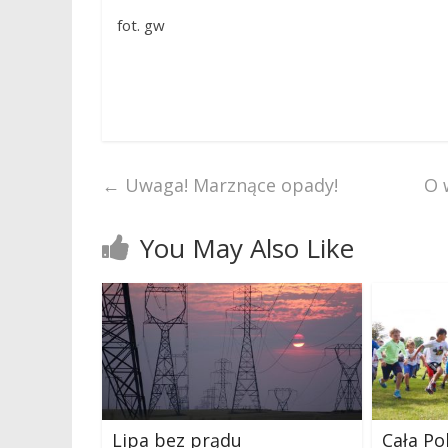
fot. gw
←
Uwaga! Marznące opady!
O 
You May Also Like
Lipa bez prądu
Cała Po