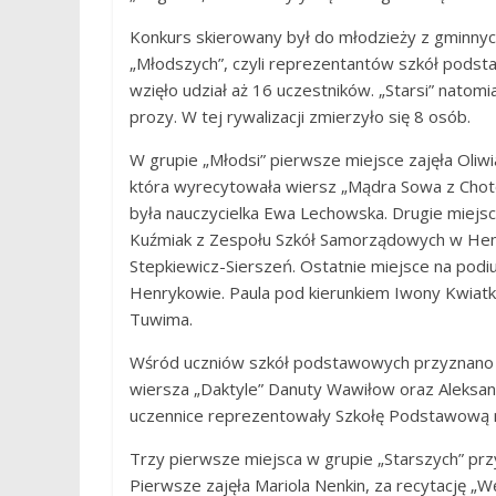
Konkurs skierowany był do młodzieży z gminnyc
„Młodszych”, czyli reprezentantów szkół pods
wzięło udział aż 16 uczestników. „Starsi” natom
prozy. W tej rywalizacji zmierzyło się 8 osób.
W grupie „Młodsi” pierwsze miejsce zajęła Oliw
która wyrecytowała wiersz „Mądra Sowa z Cho
była nauczycielka Ewa Lechowska. Drugie miejsce
Kuźmiak z Zespołu Szkół Samorządowych w Hen
Stepkiewicz-Sierszeń. Ostatnie miejsce na podi
Henrykowie. Paula pod kierunkiem Iwony Kwiatko
Tuwima.
Wśród uczniów szkół podstawowych przyznano t
wiersza „Daktyle” Danuty Wawiłow oraz Aleksand
uczennice reprezentowały Szkołę Podstawową nr
Trzy pierwsze miejsca w grupie „Starszych” prz
Pierwsze zajęła Mariola Nenkin, za recytację „