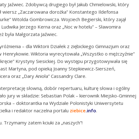
ty Jaźwiec. Zdobywcą drugiego był Jakub Chmielowski, który
 wiersz „Zaczarowana dorożka” Konstantego Ildefonsa
rke” Witolda Gombrowicza. Wojciech Begierski, który zajął
” Ludwika Jerzego Kerna oraz „Noc w hotelu” – Sławomira
ż była Małgorzata Jaźwiec.
óżnienia – dla Wiktorii Działek z ziębickiego Gimnazjum oraz
 Henrykowie. Wiktoria wyrecytowała „Wszystko o mężczyźnie”
akręcie” Krystyny Siesickiej. Do występu przygotowywała się
ast Martyna, pod opieką Joanny Stepkiewicz-Sierszeń,
cera oraz „Dary Anioła” Cassandry Clare.
erpretację słowną, dobór repertuaru, kulturę słowa i ogólny
ało jury w składzie: Sebastian Polak – kierownik Miejsko-Gminnej
borska – doktorantka na Wydziale Polonistyki Uniwersytetu
elka i redaktor naczelna portalu
ziebice
.info
.
. Trzymamy zatem kciuki za „naszych”!