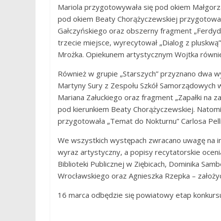
Mariola przygotowywała się pod okiem Małgorza
pod okiem Beaty Chorążyczewskiej przygotował
Gałczyńskiego oraz obszerny fragment „Ferdydu
trzecie miejsce, wyrecytował „Dialog z pluskwą
Mrożka. Opiekunem artystycznym Wojtka równie
Również w grupie „Starszych” przyznano dwa wyr
Martyny Sury z Zespołu Szkół Samorządowych w
Mariana Załuckiego oraz fragment „Zapałki na z
pod kierunkiem Beaty Chorążyczewskiej. Natomi
przygotowała „Temat do Nokturnu” Carlosa Pelli
We wszystkich występach zwracano uwagę na int
wyraz artystyczny, a popisy recytatorskie oceni
Biblioteki Publicznej w Ziębicach, Dominika Sam
Wrocławskiego oraz Agnieszka Rzepka – założyci
16 marca odbędzie się powiatowy etap konkursu