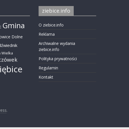
ziebice.info
Gmina
O ziebice.info
c
Reklama
nowice Dolne
Archiwalne wydania
dźwiednik
ziebice.info
 Wielka
czówek
Polityka prywatności
iębice
Regulamin
Kontakt
ess
.