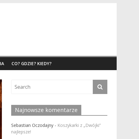
IA
CO? GDZIE? KIEDY?
Najnowsze komentarze
Sebastian Oczodajny
-
Koszykarki z „Dwójki”
najlepsze!