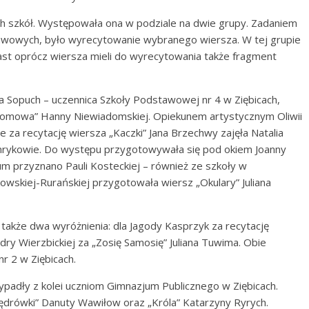
h szkół. Występowała ona w podziale na dwie grupy. Zadaniem
tawowych, było wyrecytowanie wybranego wiersza. W tej grupie
iast oprócz wiersza mieli do wyrecytowania także fragment
ia Sopuch – uczennica Szkoły Podstawowej nr 4 w Ziębicach,
tomowa” Hanny Niewiadomskiej. Opiekunem artystycznym Oliwii
 za recytację wiersza „Kaczki” Jana Brzechwy zajęła Natalia
rykowie. Do występu przygotowywała się pod okiem Joanny
um przyznano Pauli Kosteckiej – również ze szkoły w
wskiej-Rurańskiej przygotowała wiersz „Okulary” Juliana
akże dwa wyróżnienia: dla Jagody Kasprzyk za recytację
ry Wierzbickiej za „Zosię Samosię” Juliana Tuwima. Obie
 2 w Ziębicach.
ypadły z kolei uczniom Gimnazjum Publicznego w Ziębicach.
Wędrówki” Danuty Wawiłow oraz „Króla” Katarzyny Ryrych.