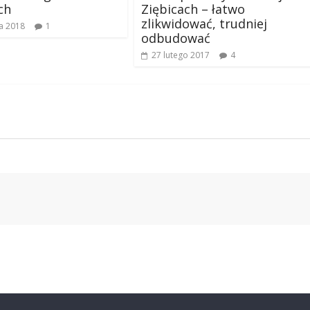
ch
Ziębicach – łatwo
zlikwidować, trudniej
a 2018
1
odbudować
27 lutego 2017
4