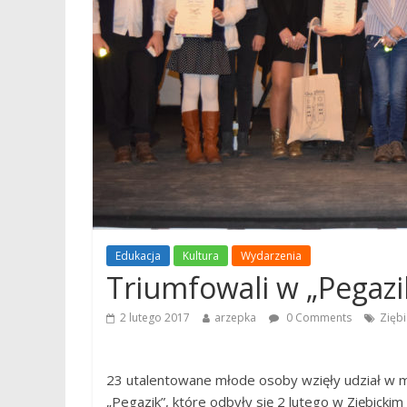
Edukacja
Kultura
Wydarzenia
Triumfowali w „Pegazi
2 lutego 2017
arzepka
0 Comments
Ziębi
23 utalentowane młode osoby wzięły udział w m
„Pegazik”, które odbyły się 2 lutego w Ziębickim