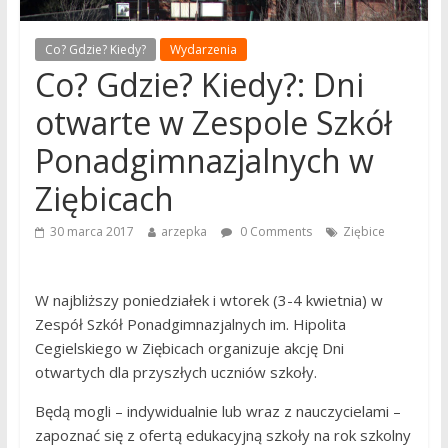
Co? Gdzie? Kiedy?
Wydarzenia
Co? Gdzie? Kiedy?: Dni
otwarte w Zespole Szkół
Ponadgimnazjalnych w
Ziębicach
30 marca 2017
arzepka
0 Comments
Ziębice
W najbliższy poniedziałek i wtorek (3-4 kwietnia) w
Zespół Szkół Ponadgimnazjalnych im. Hipolita
Cegielskiego w Ziębicach organizuje akcję Dni
otwartych dla przyszłych uczniów szkoły.
Będą mogli – indywidualnie lub wraz z nauczycielami –
zapoznać się z ofertą edukacyjną szkoły na rok szkolny