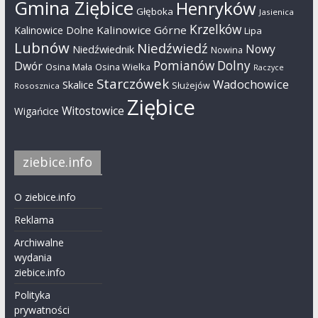
Gmina Ziębice
Henryków
Głęboka
Jasienica
Krzelków
Kalinowice Górne
Kalinowice Dolne
Lipa
Lubnów
Niedźwiedź
Nowy
Niedźwiednik
Nowina
Pomianów Dolny
Dwór
Osina Mała
Osina Wielka
Raczyce
Starczówek
Wadochowice
Skalice
Służejów
Rososznica
Ziębice
Witostowice
Wigańcice
ziebice.info
O ziebice.info
Reklama
Archiwalne
wydania
ziebice.info
Polityka
prywatności