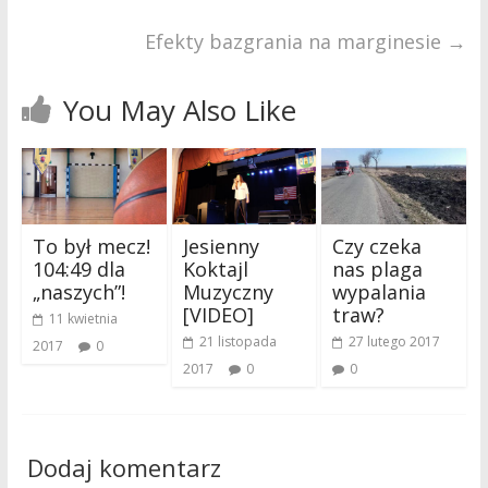
Efekty bazgrania na marginesie
→
You May Also Like
To był mecz!
Jesienny
Czy czeka
104:49 dla
Koktajl
nas plaga
„naszych”!
Muzyczny
wypalania
[VIDEO]
traw?
11 kwietnia
21 listopada
27 lutego 2017
2017
0
2017
0
0
Dodaj komentarz