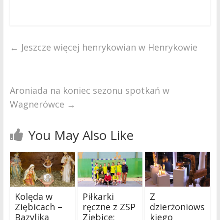
←
Jeszcze więcej henrykowian w Henrykowie
Aroniada na koniec sezonu spotkań w
Wagnerówce
→
You May Also Like
Kolęda w
Piłkarki
Z
Ziębicach –
ręczne z ZSP
dzierżoniows
Bazylika
Ziębice:
kiego