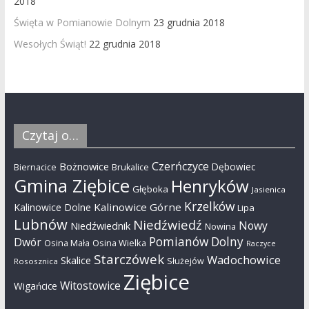
2018
Święta w Pomianowie Dolnym
23 grudnia 2018
Wesołych Świąt!
22 grudnia 2018
Czytaj o…
Czerńczyce
Bożnowice
Dębowiec
Biernacice
Brukalice
Gmina Ziębice
Henryków
Głęboka
Jasienica
Krzelków
Kalinowice Górne
Kalinowice Dolne
Lipa
Lubnów
Niedźwiedź
Nowy
Niedźwiednik
Nowina
Pomianów Dolny
Dwór
Osina Mała
Osina Wielka
Raczyce
Starczówek
Wadochowice
Skalice
Służejów
Rososznica
Ziębice
Witostowice
Wigańcice