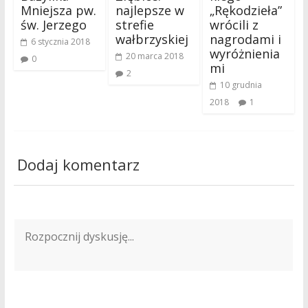
Mniejsza pw.
najlepsze w
„Rękodzieła”
św. Jerzego
strefie
wrócili z
wałbrzyskiej
nagrodami i
6 stycznia 2018
wyróżnienia
20 marca 2018
0
mi
2
10 grudnia
2018
1
Dodaj komentarz