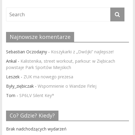
Najnowsze komentarze
Sebastian Oczodajny
-
Koszykarki z „Dwójki” najlepsze!
Ankal
-
Kalistenika, street workout, parkour: w Ziębicach
powstaje Park Sportów Miejskich
Leszek
-
ZUK ma nowego prezesa
Były_ziębiczak
-
Wspomnienie o Wandzie Firlej
Tom
-
SP6LV Silent Key*
Co? Gdzie? Kiedy?
Brak nadchodzących wydarzeń