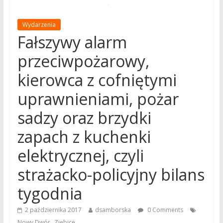
Wydarzenia
Fałszywy alarm
przeciwpożarowy,
kierowca z cofniętymi
uprawnieniami, pożar
sadzy oraz brzydki
zapach z kuchenki
elektrycznej, czyli
strażacko-policyjny bilans
tygodnia
2 października 2017
dsamborska
0 Comments
,
Nowy Dwór
Ziębice