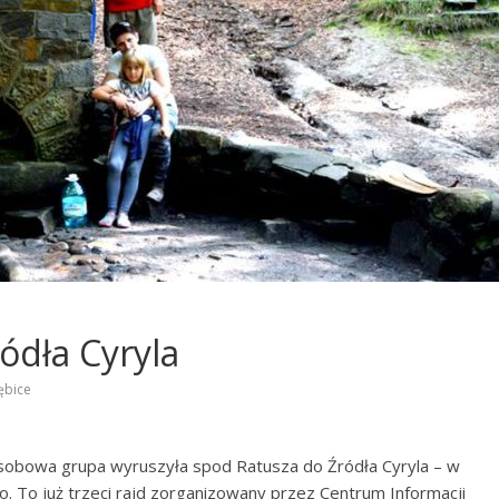
ódła Cyryla
ębice
oosobowa grupa wyruszyła spod Ratusza do Źródła Cyryla – w
 To już trzeci rajd zorganizowany przez Centrum Informacji