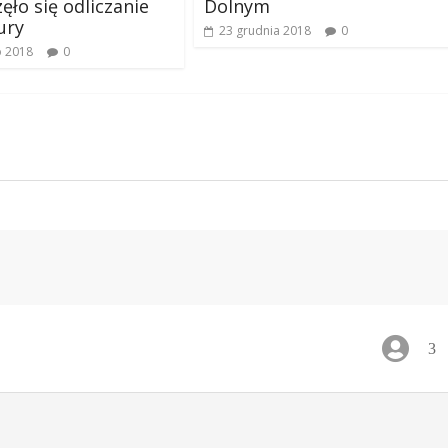
ęło się odliczanie
Dolnym
ury
23 grudnia 2018
0
o 2018
0
3