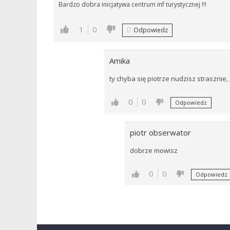
Bardzo dobra inicjatywa centrum inf turystycznej !!!
1
0
Odpowiedz
Amika
ty chyba się piotrze nudzisz strasznie
0
0
Odpowiedz
piotr obserwator
dobrze mowisz
0
0
Odpowiedz