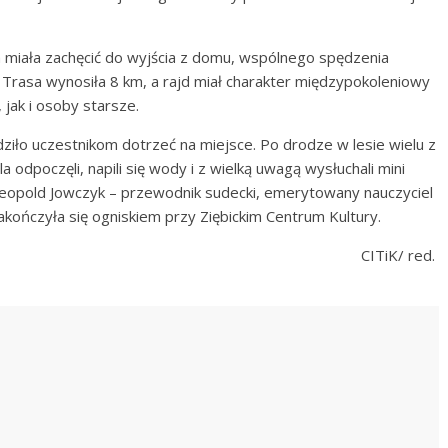
a miała zachęcić do wyjścia z domu, wspólnego spędzenia
Trasa wynosiła 8 km, a rajd miał charakter międzypokoleniowy
 jak i osoby starsze.
iło uczestnikom dotrzeć na miejsce. Po drodze w lesie wielu z
 odpoczęli, napili się wody i z wielką uwagą wysłuchali mini
ł Leopold Jowczyk – przewodnik sudecki, emerytowany nauczyciel
akończyła się ogniskiem przy Ziębickim Centrum Kultury.
CITiK/ red.