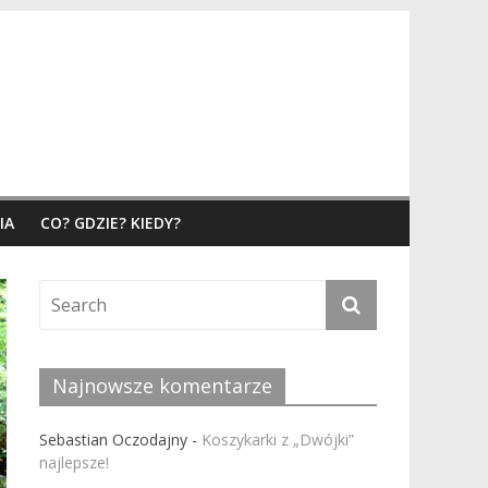
IA
CO? GDZIE? KIEDY?
Najnowsze komentarze
Sebastian Oczodajny
-
Koszykarki z „Dwójki”
najlepsze!