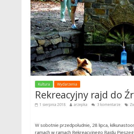
Kultura
Wydarzenia
Rekreacyjny rajd do Źr
1 sierpnia 2018
arzepka
3 komentarze
Zi
W sobotnie przedpołudnie, 28 lipca, kilkunast
ramach w ramach Rekreacyjnego Rajdu Pieszego.