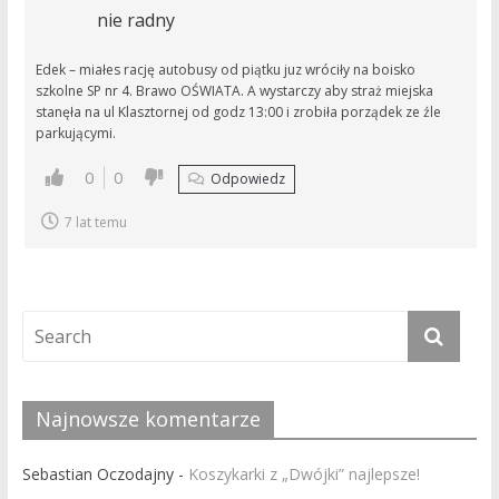
nie radny
Edek – miałes rację autobusy od piątku juz wróciły na boisko
szkolne SP nr 4. Brawo OŚWIATA. A wystarczy aby straż miejska
stanęła na ul Klasztornej od godz 13:00 i zrobiła porządek ze źle
parkującymi.
0
0
Odpowiedz
7 lat temu
Najnowsze komentarze
Sebastian Oczodajny
-
Koszykarki z „Dwójki” najlepsze!