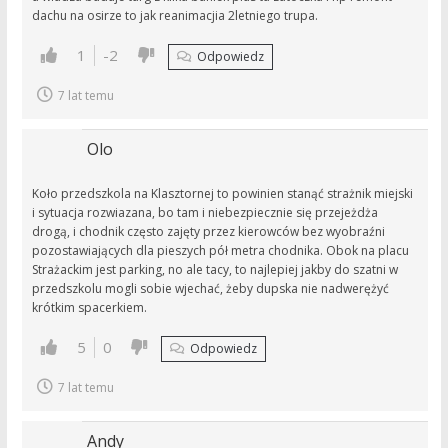
dachu na osirze to jak reanimacjia 2letniego trupa.
1
-2
Odpowiedz
7 lat temu
Olo
Koło przedszkola na Klasztornej to powinien stanąć strażnik miejski
i sytuacja rozwiazana, bo tam i niebezpiecznie się przejeżdża
drogą, i chodnik często zajęty przez kierowców bez wyobraźni
pozostawiających dla pieszych pół metra chodnika. Obok na placu
Strażackim jest parking, no ale tacy, to najlepiej jakby do szatni w
przedszkolu mogli sobie wjechać, żeby dupska nie nadwerężyć
krótkim spacerkiem.
5
0
Odpowiedz
7 lat temu
Andy