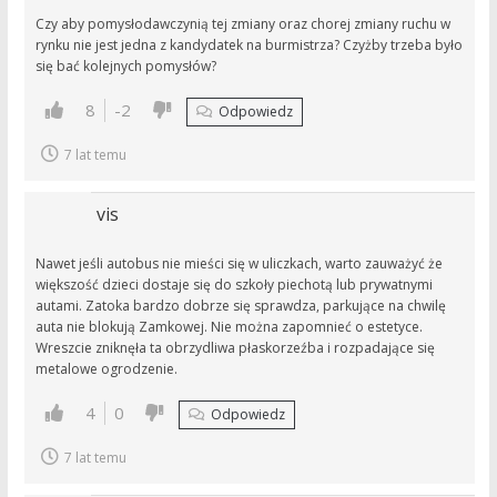
Czy aby pomysłodawczynią tej zmiany oraz chorej zmiany ruchu w
rynku nie jest jedna z kandydatek na burmistrza? Czyżby trzeba było
się bać kolejnych pomysłów?
8
-2
Odpowiedz
7 lat temu
vis
Nawet jeśli autobus nie mieści się w uliczkach, warto zauważyć że
większość dzieci dostaje się do szkoły piechotą lub prywatnymi
autami. Zatoka bardzo dobrze się sprawdza, parkujące na chwilę
auta nie blokują Zamkowej. Nie można zapomnieć o estetyce.
Wreszcie zniknęła ta obrzydliwa płaskorzeźba i rozpadające się
metalowe ogrodzenie.
4
0
Odpowiedz
7 lat temu