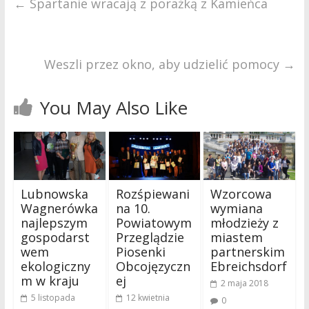
←
Spartanie wracają z porażką z Kamieńca
Weszli przez okno, aby udzielić pomocy
→
You May Also Like
Lubnowska
Rozśpiewani
Wzorcowa
Wagnerówka
na 10.
wymiana
najlepszym
Powiatowym
młodzieży z
gospodarst
Przeglądzie
miastem
wem
Piosenki
partnerskim
ekologiczny
Obcojęzyczn
Ebreichsdorf
m w kraju
ej
2 maja 2018
5 listopada
12 kwietnia
0