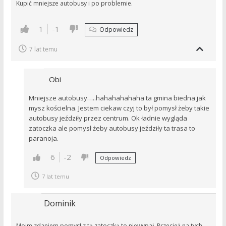
Kupić mniejsze autobusy i po problemie.
1
-1
Odpowiedz
7 lat temu
Obi
Mniejsze autobusy…..hahahahahaha ta gmina biedna jak
mysz kościelna. Jestem ciekaw czyj to był pomysł żeby takie
autobusy jeździły przez centrum. Ok ładnie wygląda
zatoczka ale pomysł żeby autobusy jeździły ta trasa to
paranoja.
6
-2
Odpowiedz
7 lat temu
Dominik
Moim zdaniem pomysł z tą zatoczką to niewypał. Przecież na tych