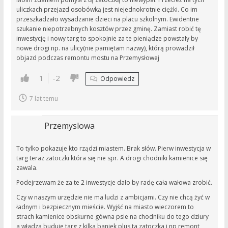
uliczkach przejazd osobówką jest niejednokrotnie ciężki. Co im
przeszkadzało wysadzanie dzieci na placu szkolnym. Ewidentne
szukanie niepotrzebnych kosztów przez gminę. Zamiast robić tę
inwestycję i nowy targ to spokojnie za te pieniądze powstały by
nowe drogi np. na ulicy(nie pamiętam nazwy), którą prowadził
objazd podczas remontu mostu na Przemysłowej
1
-2
Odpowiedz
7 lat temu
Przemyslowa
To tylko pokazuje kto rządzi miastem. Brak słów. Pierw inwestycja w
targ teraz zatoczki która się nie spr. A drogi chodniki kamienice się
zawala.
Podejrzewam że za te 2 inwestycje dało by radę cała wałowa zrobić.
Czy w naszym urzędzie nie ma ludzi z ambicjami. Czy nie chcą żyć w
ładnym i bezpiecznym mieście. Wyjść na miasto wieczorem to
strach kamienice obskurne gówna psie na chodniku do tego dziury
a władza buduje targ z kilka baniek plus ta zatoczka i np remont