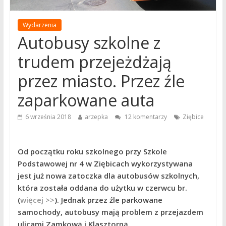
Wydarzenia
Autobusy szkolne z
trudem przejeżdżają
przez miasto. Przez źle
zaparkowane auta
6 września 2018
arzepka
12 komentarzy
Ziębice
Od początku roku szkolnego przy Szkole
Podstawowej nr 4 w Ziębicach wykorzystywana
jest już nowa zatoczka dla autobusów szkolnych,
która została oddana do użytku w czerwcu br.
(
więcej >>
). Jednak przez źle parkowane
samochody, autobusy mają problem z przejazdem
ulicami Zamkową i Klasztorną.