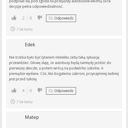
podpisali się pod zgoda na przejazdy autobusów wezmą za ta
decyzje pełna odpowiedzialność.
2
0
Odpowiedz
7 lat temu
Edek
Nie trzeba było być tytanem intelektu żeby taką sytuację
przewidzieć. Głowę daję, że autobusy będą tamtędy jeździć do
pierwszej stłuczki, a potem wrócą na podwórko szkolne. A
pieniądze wydane. Cóż, kto bogatemu zabroni, przynajmniej ładniej
jest przed szkołą.
4
0
Odpowiedz
7 lat temu
Matep