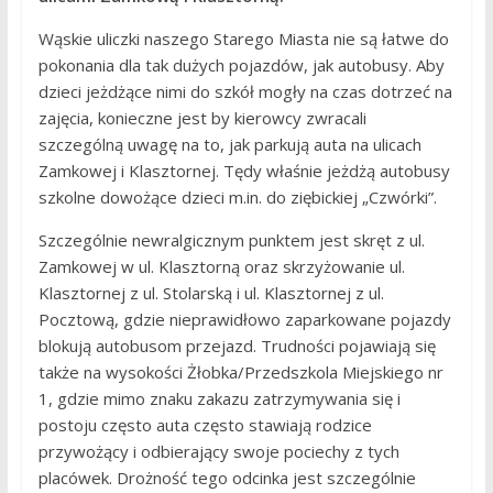
Wąskie uliczki naszego Starego Miasta nie są łatwe do
pokonania dla tak dużych pojazdów, jak autobusy. Aby
dzieci jeżdżące nimi do szkół mogły na czas dotrzeć na
zajęcia, konieczne jest by kierowcy zwracali
szczególną uwagę na to, jak parkują auta na ulicach
Zamkowej i Klasztornej. Tędy właśnie jeżdżą autobusy
szkolne dowożące dzieci m.in. do ziębickiej „Czwórki”.
Szczególnie newralgicznym punktem jest skręt z ul.
Zamkowej w ul. Klasztorną oraz skrzyżowanie ul.
Klasztornej z ul. Stolarską i ul. Klasztornej z ul.
Pocztową, gdzie nieprawidłowo zaparkowane pojazdy
blokują autobusom przejazd. Trudności pojawiają się
także na wysokości Żłobka/Przedszkola Miejskiego nr
1, gdzie mimo znaku zakazu zatrzymywania się i
postoju często auta często stawiają rodzice
przywożący i odbierający swoje pociechy z tych
placówek. Drożność tego odcinka jest szczególnie