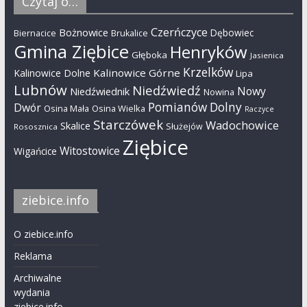
Czytaj o…
Czerńczyce
Bożnowice
Dębowiec
Biernacice
Brukalice
Gmina Ziębice
Henryków
Głęboka
Jasienica
Krzelków
Kalinowice Górne
Kalinowice Dolne
Lipa
Lubnów
Niedźwiedź
Nowy
Niedźwiednik
Nowina
Pomianów Dolny
Dwór
Osina Mała
Osina Wielka
Raczyce
Starczówek
Wadochowice
Skalice
Służejów
Rososznica
Ziębice
Witostowice
Wigańcice
ziebice.info
O ziebice.info
Reklama
Archiwalne
wydania
ziebice.info