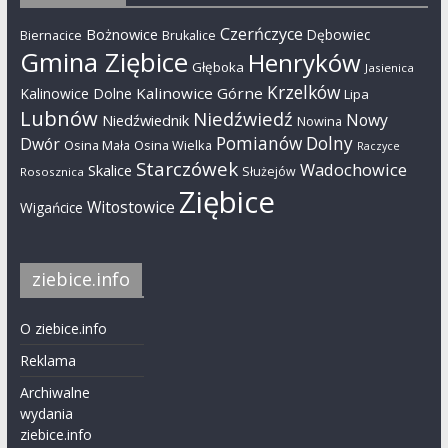
Czerńczyce
Bożnowice
Dębowiec
Biernacice
Brukalice
Gmina Ziębice
Henryków
Głęboka
Jasienica
Krzelków
Kalinowice Górne
Kalinowice Dolne
Lipa
Lubnów
Niedźwiedź
Nowy
Niedźwiednik
Nowina
Pomianów Dolny
Dwór
Osina Mała
Osina Wielka
Raczyce
Starczówek
Wadochowice
Skalice
Służejów
Rososznica
Ziębice
Witostowice
Wigańcice
ziebice.info
O ziebice.info
Reklama
Archiwalne
wydania
ziebice.info