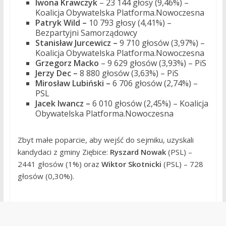
Iwona
Krawczyk
– 23 144 głosy (9,46%) –
Koalicja Obywatelska Platforma.Nowoczesna
Patryk Wild –
10 793 głosy (4,41%) –
Bezpartyjni Samorządowcy
Stanisław Jurcewicz –
9 710 głosów (3,97%) –
Koalicja Obywatelska Platforma.Nowoczesna
Grzegorz
Macko
– 9 629 głosów (3,93%) – PiS
Jerzy Dec –
8 880 głosów (3,63%) – PiS
Mirosław Lubiński –
6 706 głosów (2,74%) –
PSL
Jacek Iwancz –
6 010 głosów (2,45%) – Koalicja
Obywatelska Platforma.Nowoczesna
Zbyt małe poparcie, aby wejść do sejmiku, uzyskali
kandydaci z gminy Ziębice:
Ryszard Nowak
(PSL) –
2441 głosów (1%) oraz
Wiktor Skotnicki
(PSL) – 728
głosów (0,30%).