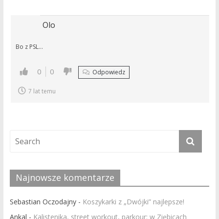
Olo
Bo z PSL…
0
0
Odpowiedz
7 lat temu
Najnowsze komentarze
Sebastian Oczodajny
-
Koszykarki z „Dwójki” najlepsze!
Ankal
-
Kalistenika, street workout, parkour: w Ziębicach