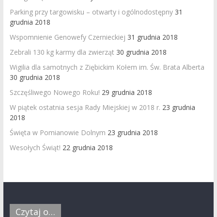
Parking przy targowisku – otwarty i ogólnodostępny
31
grudnia 2018
Wspomnienie Genowefy Czernieckiej
31 grudnia 2018
Zebrali 130 kg karmy dla zwierząt
30 grudnia 2018
Wigilia dla samotnych z Ziębickim Kołem im. Św. Brata Alberta
30 grudnia 2018
Szczęśliwego Nowego Roku!
29 grudnia 2018
W piątek ostatnia sesja Rady Miejskiej w 2018 r.
23 grudnia
2018
Święta w Pomianowie Dolnym
23 grudnia 2018
Wesołych Świąt!
22 grudnia 2018
Czytaj o…