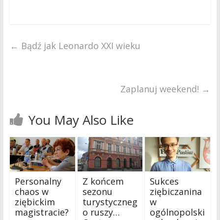
←
Bądź jak Leonardo XXI wieku
Zaplanuj weekend!
→
You May Also Like
Personalny
Z końcem
Sukces
chaos w
sezonu
ziębiczanina
ziębickim
turystyczneg
w
magistracie?
o ruszy…
ogólnopolski