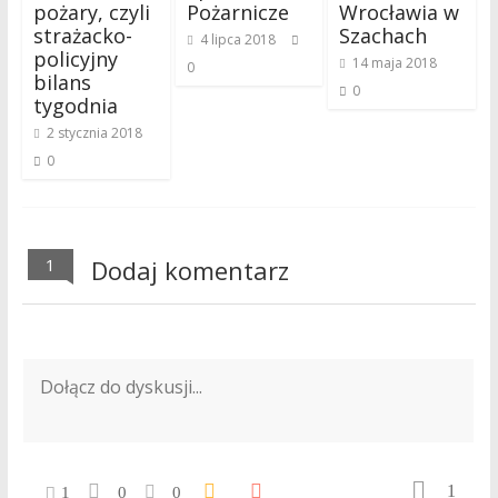
pożary, czyli
Pożarnicze
Wrocławia w
strażacko-
Szachach
4 lipca 2018
policyjny
14 maja 2018
0
bilans
0
tygodnia
2 stycznia 2018
0
1
Dodaj komentarz
1
1
0
0