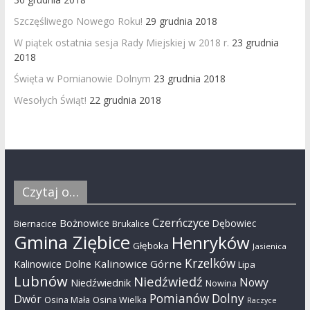
Szczęśliwego Nowego Roku!
29 grudnia 2018
W piątek ostatnia sesja Rady Miejskiej w 2018 r.
23 grudnia
2018
Święta w Pomianowie Dolnym
23 grudnia 2018
Wesołych Świąt!
22 grudnia 2018
Czytaj o…
Czerńczyce
Bożnowice
Dębowiec
Biernacice
Brukalice
Gmina Ziębice
Henryków
Głęboka
Jasienica
Krzelków
Kalinowice Górne
Kalinowice Dolne
Lipa
Lubnów
Niedźwiedź
Nowy
Niedźwiednik
Nowina
Pomianów Dolny
Dwór
Osina Mała
Osina Wielka
Raczyce