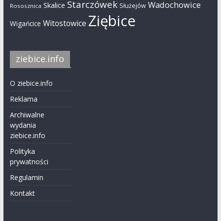
Starczówek
Wadochowice
Skalice
Służejów
Rososznica
Ziębice
Witostowice
Wigańcice
ziebice.info
O ziebice.info
Reklama
Archiwalne
wydania
ziebice.info
Polityka
prywatności
Regulamin
Kontakt