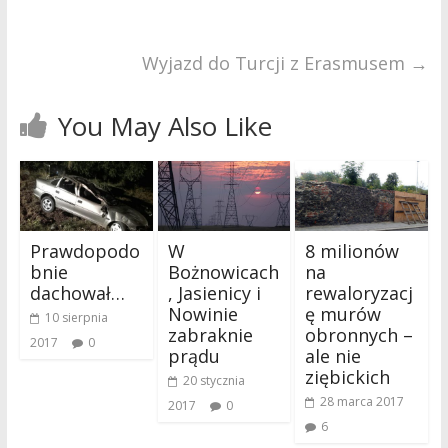
Wyjazd do Turcji z Erasmusem
→
You May Also Like
Prawdopodo
W
8 milionów
bnie
Bożnowicach
na
dachował…
, Jasienicy i
rewaloryzacj
Nowinie
ę murów
10 sierpnia
zabraknie
obronnych –
2017
0
prądu
ale nie
ziębickich
20 stycznia
28 marca 2017
2017
0
6