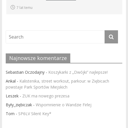
7 lat temu
Najnowsze komentarze
Sebastian Oczodajny
-
Koszykarki z „Dwójki” najlepsze!
Ankal
-
Kalistenika, street workout, parkour: w Ziębicach
powstaje Park Sportów Miejskich
Leszek
-
ZUK ma nowego prezesa
Były_ziębiczak
-
Wspomnienie o Wandzie Firlej
Tom
-
SP6LV Silent Key*